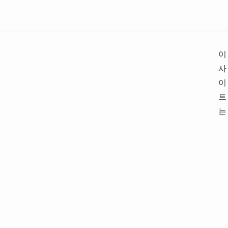
이
사
이
트
는