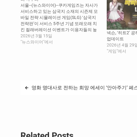
서울--(뉴스와이어)--쿠카게임즈는 자사가
서비스하고 있는 삼국지 소재의 시즌제 모
바일 전략 시뮬레이션 게임(SLG) ‘삼국지
전략판’이 서비스 5주년 기념 또래오래 치
킨 컬래버레이션 이벤트가 이용자들의 높
넥슨, ‘히트2’ 
은 참여 속에 성황리에 마무리됐다고 13일
2026년 3월 15일
업데이트
밝혔다. ‘삼국지 전략판’ 이미지 이번 협업
"뉴스와이어"에서
2026년 4월 29
은 ‘5주년, 전략의 황금시대를 열다’라는 슬
"게임"에서
로건과 ‘끝나지 않은 황금 쟁탈전’이라는 부
제 아래 진행된 대형 기념 이벤트의 일환이
다. 농협목우촌의…
글
영화 명대사로 전하는 희망 에세이 ‘안아주기’ 페
탐
색
Related Posts