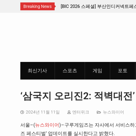
셜] 부산인디커넥트페스티벌 출품 인디
판타지 케이팝 애니메이션 ‘고스트
Breaking News
개봉 확정, 소울 충만한 메인 포
Skip
개
to
content
최신기사
스포츠
게임
포토
‘삼국지 오리진2: 적벽대전
2024년 11월 11일
엔터위크
뉴스와이어
서울–(
뉴스와이어
)–구루게임즈는 자사에서 서비스하고 있
즈 페스티벌’ 업데이트를 실시한다고 밝혔다.