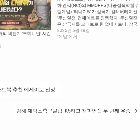
하 엔씨(NC))의 MMORPG(다중접속역할수
행게임) ‘리니지W’가 삼국지 컬래버레이션
‘무신열전’ 업데이트를 진행했다. 무신열전
은 삼국지를 모티브로 한 업데이트다. 삼국
지는 아시아권에서 가장 인지도가 높은 IP
2025년 6월 18일
공허의 격전지 ‘도미니언’ 시즌
중 하나로, 의리를 중시하는 ‘도원결의’ 등의
"게임"에서
에피소드는 리니지W의 대표 콘텐츠 혈맹과
일
도 접점이 있다. 이번 업데이트는 지난 5월
진행된 이용자 소통 생방송 ‘스튜디오W’에
서 최초 공개되어 큰 호응을 받았다.…
스트북 추천 에세이로 선정
김해 재믹스축구클럽, K5리그 챔피언십 두 번째 우승