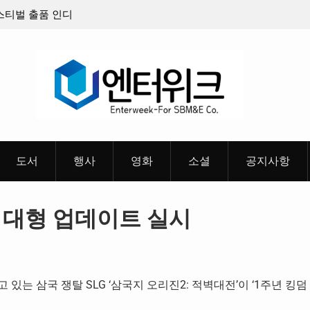
밴드’ 8월 26일(수)
충청 청소년이 만든 U대회 홍보 영상…최종
스터 & 메인 예고편 공
도서
행사
영화
소셜
공지사항
’ 대형 업데이트 실시
는 삼국 쟁탈 SLG ‘삼국지 오리진2: 적벽대전’이 ‘1주년 킹덤