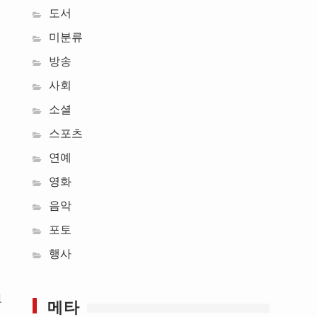
도서
미분류
방송
사회
소셜
스포츠
연예
영화
음악
포토
행사
로
메타