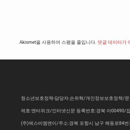
Akismet을 사용하여 스팸을 줄입니다.
댓글 데이터가 
청소년보호정책-담당자:손위혁
/
개인정보보호정책
/
문
제호:엔터위크/인터넷신문 등록번호:경북 아00490/잡지등
(주)에스비엠엔이/주소:경북 포항시 남구 해동로84번길 14-3 5