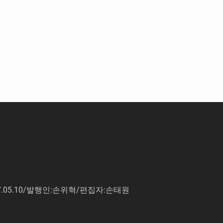
7.05.10/발행인:손위혁/편집자:손태원