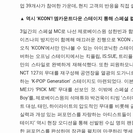
업 39개사가 참여한 가운데, 현지 고객의 반응을 직접
▲ 역시 ‘KCON’! 엠카운트다운 스테이지 통해 스페
3일간의 스페셜 MC로 나선 제로베이스원 성한빈과 함께
이즈나의 방지민이 함께해 매끄러운 진행으로 ‘KCON J
오직 ‘KCON’에서만 만나볼 수 있는 아이코닉한 스테
버하는 오프닝 스테이지에서는 킥플립, IS:SUE, 트
만의 스타일로 완벽하게 재해석했다. 또한 피원하모니는
NCT 127의 무대를 재구성해 공연장을 열광의 도가니로
하는 ‘K-POP Generation’ 스테이지도 마련되었다. 이
ME:I가 ‘PICK ME’ 무대를 선보인 것. 이밖에 
Boy’를, 제로베이스원의 석매튜와 박건욱이 티빙 ‘스터디그
트 대성, 태민, 하이라이트의 압도적인 무대를 비롯해 글로벌 
실력과 개성 있는 퍼포먼스를 자랑하는 아티스트들이 흡입
테이지’ 역시 현장 오디션을 통해 선발된 수십 명의 팬들
한 퍼포먼스를 완성하며 장관을 펼치며 마쿠하리 멧세를 함