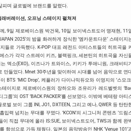
 살피며 글로벌에 브랜드를 알렸다.
셜 컬래버레이션, 오프닝 스테이지 펼쳐져
, 9일 제로베이스원 박건욱, 10일 보이넥스트도어 명재현, 11
APAN 2025’의 밤을 화려하게 장식한 ‘엠카운트다운’ 스테이지
이지들로 가득했다. K-POP 대표 레전드 아티스트들의 히트곡을 
리플에스가 각각 스트레이 키즈, 블랙핑크, 세븐틴의 히트곡을 자신
 엑소(EXO), 이즈나가 트와이스, 키키가 투애니원, 크래비티
 만들었다. Mnet 30주년을 맞이하여 시대를 넘어 음악으로 연
븐이 BTS ‘MIC Drop’, 케플러가 다이나믹듀오와 이영지의 ‘스모크’
스페셜 스테이지로 제로베이스원의 장하오와 조유리가 레드벨벳의 ‘Ba
룹’의 OST ‘BACK PACKER’를 선보였다. 이밖에 베테랑 아티
보이 그룹 INI, JO1, DXTEEN, 그리고 예나, QWER 등 탄탄
력 넘치는 무대를 꾸몄다. ‘KCON’의 시그니처 콘텐츠 ‘드림
이 직접 무대에 올라 IS:SUE, 보이넥스트도어, TWS과 함께 완
성으로 가득 채웠다. 일본의 음악방송인 NHK ‘Venue 101’