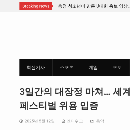
스트밴드’ 8월 26일(수)
충청 청소년이 만든 U대회 홍보 영상…
Breaking News
 포스터 & 메인 예고편 공
Skip
to
content
최신기사
스포츠
게임
포토
3일간의 대장정 마쳐… 세
페스티벌 위용 입증
2025년 5월 12일
엔터위크
음악