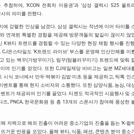
첨하여, ‘KCON 전회차 이용권’과 ‘삼성 갤럭시 S25 울트
며 감사의 의미를 전했다.
일본 현지에 강렬한 인상을 남겼다. 삼성 갤럭시는 작년에 이어 타이틀 
트와 연계된 특별한 경험을 제공해 방문객들의 발길이 끊이지 않
신 K뷰티 트렌드를 경험할 수 있는 다양한 현장 체험 행사를 진행
 CJ온스타일도 ‘K트렌드 라이브’ 부스를 운영해 인산인해를 이
고 있는 백꾸(가방꾸미기), 텀꾸(텀블러꾸미기) 트렌드에 맞춰 
이며 인기를 얻었다. 또한 CJ제일제당 비비고는 일본 MZ세대
트 시식 코너에서 만두·떡볶이·김밥·미초 등을 제공하고, 틱톡 인
이벤트를 통해 현지 소비자와 소통했다. 또한 삼양식품, 농심, 대
이벤트가 제공되어 인기를 끌었다. 티젠도 적극적인 시음행사 밎 
즈, PNCA, 한국문화원 등 총 13개의 스폰서가 참여해 풍성한 
 자력으로 해외 진출이 어려운 중소기업의 진출을 돕는 ‘K-컬
’은 올해도 뜨거운 반응을 모았다. 올해 뷰티, 식품, 패션, 콘텐츠 분야 중소