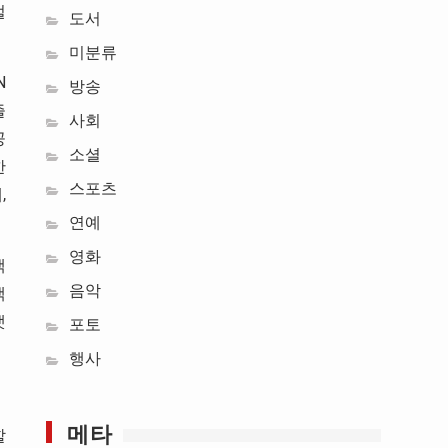
벌
도서
미분류
N
방송
즐
사회
공
소셜
한
스포츠
,
연예
영화
색
음악
객
랫
포토
행사
메타
할