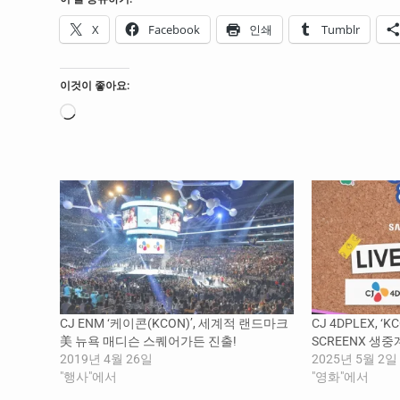
X
Facebook
인쇄
Tumblr
이것이 좋아요:
로
드
중...
CJ ENM ‘케이콘(KCON)’, 세계적 랜드마크
CJ 4DPLEX, ‘K
美 뉴욕 매디슨 스퀘어가든 진출!
SCREENX 생중
2019년 4월 26일
2025년 5월 2일
"행사"에서
"영화"에서