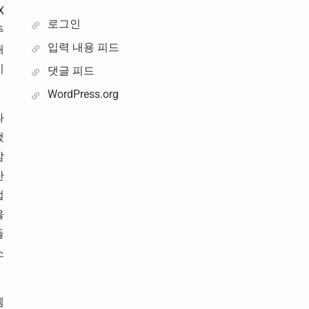
X
로그인
주
입력 내용 피드
개
이
댓글 피드
WordPress.org
과
냈
잠
안
접
을
들
소
엠