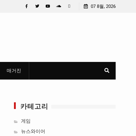
머니 만
안호영 의원 , 전북 국도 · 국지도 예타 통과 촉구 , “6 차
07 8월, 2026
무한 특
건설계획에 모두 반영해야 “
Facebook
Twitter
YouTube
Plus
Pinterest
Google
매거진
카테고리
게임
뉴스와이어