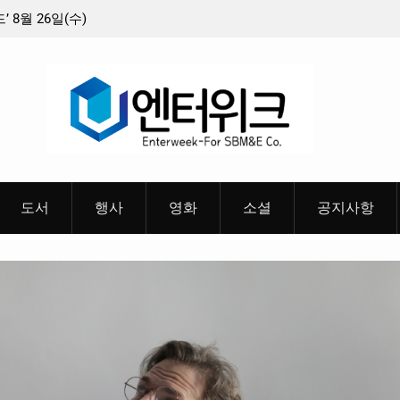
최종 6편 선정
중요 메일메일 제목정준호 의원, 축구협회 슬그
들고 지운 ‘홍명보 특례’ 홍명보에 쏟아진 20년 
혜
도서
행사
영화
소셜
공지사항