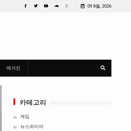
머니 만
안호영 의원 , 전북 국도 · 국지도 예타 통과 촉구 , “6 차
09 8월, 2026
무한 특
건설계획에 모두 반영해야 “
Facebook
Twitter
YouTube
Plus
Pinterest
Google
매거진
카테고리
게임
뉴스와이어