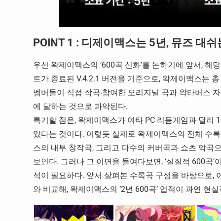
POINT 1 : 디제이맥스는 5년, 뮤즈 대
우선 왁제이맥스의 ‘600곡 신화’를 논하기에 앞서, 해
트가 종료된 V.4.2.1 버전을 기준으로, 왁제이맥스는 
멤버들이 직접 작곡‧참여한 오리지널 곡과 왁타버스 자체 
에 달하는 것으로 파악된다.
특기할 점은, 왁제이맥스가 여타 PC 리듬게임과 달리 1
있다는 것이다. 이렇듯 실제로 왁제이맥스의 전체 수록
스의 내부 창작곡, 그리고 다수의 커버곡과 쇼츠 악곡
보인다. 그러나 그 이면을 들여다보면, ‘실질적 600곡
석이 필요하다. 앞서 살펴본 수록곡 구성을 바탕으로, 
와 비교해, 왁제이맥스의 ‘2년 600곡’ 업적이 과연 