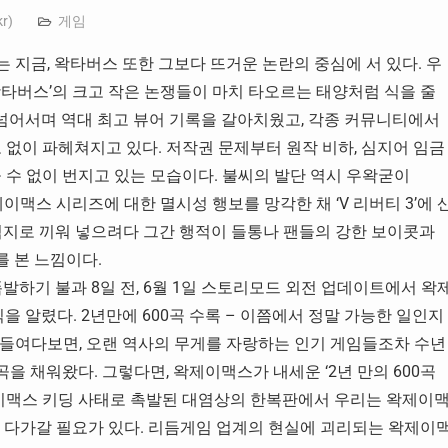
kr
)
게임
지금, 왁타버스 또한 그보다 뜨거운 논란의 중심에 서 있다. 우
왁타버스’의 크고 작은 논쟁들이 마치 타오르는 태양처럼 식을 줄
 넘어서며 역대 최고 뷰어 기록을 갈아치웠고, 각종 커뮤니티에서
 없이 파헤쳐지고 있다. 저작권 문제부터 원작 비하, 심지어 임금
 수 없이 번지고 있는 모습이다. 불씨의 발단 역시 우왁굳이
제이맥스 시리즈에 대한 멸시성 행보를 망각한 채 ‘V 리버티 3’에 
을 억지로 끼워 넣으려다 그간 행적이 들통나 팬들의 강한 보이콧과
를 본 느낌이다.
발하기 불과 8일 전, 6월 1일 스토리모드 외전 업데이트에서 왁
식을 알렸다. 2년만에 600곡 수록 – 이쯤에서 정말 가능한 일인지
을 들여다보면, 오랜 역사의 무게를 자랑하는 인기 게임들조차 수년
을 채워왔다. 그렇다면, 왁제이맥스가 내세운 ‘2년 만의 600곡
제이맥스 키딩 사태로 촉발된 대염상의 한복판에서 우리는 왁제이
실에 다가갈 필요가 있다. 리듬게임 업계의 현실에 괴리되는 왁제이