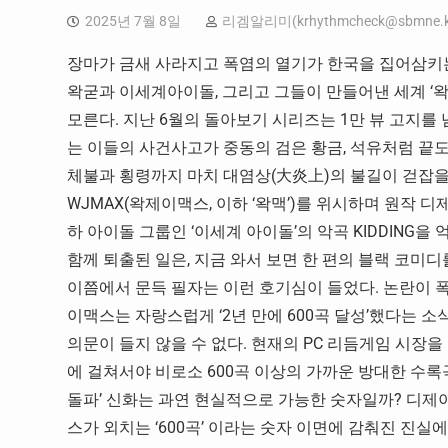
2025년 7월 8일
리겜알리미(
krhythmcheck@sbmne.
장마가 금새 사라지고 폭염의 열기가 한국을 집어삼키는 
왁굳과 이세계아이돌, 그리고 그들이 만들어낸 세계 ‘
모른다. 지난 6월의 돌아보기 시리즈는 1만 뷰 고지를
는 이들의 사건사고가 중동의 검은 황금, 석유처럼 끝도
체불과 횡령까지 마치 대염상(大炎上)의 불길이 걷잡을
WJMAX(왁제이맥스, 이하 ‘왁맥’)를 위시하며 원작 디
하 아이돌 그룹인 ‘이세계 아이돌’의 악곡 KIDDING
함께 퇴출된 일은, 지금 와서 보면 한 편의 블랙 코미디
이쯤에서 문득 필자는 이런 호기심이 들었다. 논란이 폭
이맥스는 자랑스럽게 ‘2년 만에 600곡 달성’했다는 소
의문이 들지 않을 수 없다. 현재의 PC 리듬게임 시장
에 걸쳐서야 비로소 600곡 이상의 가까운 방대한 수록곡
돌파’ 신화는 과연 현실적으로 가능한 숫자일까? 디
스가 외치는 ‘600곡’ 이라는 숫자 이면에 감춰진 진