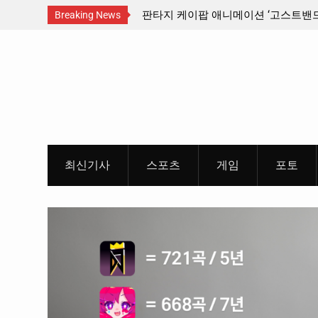
스트밴드’ 8월 26일(수)
충청 청소년이 만든 U대회 홍보 영상…
Breaking News
 포스터 & 메인 예고편 공
Skip
to
content
최신기사
스포츠
게임
포토