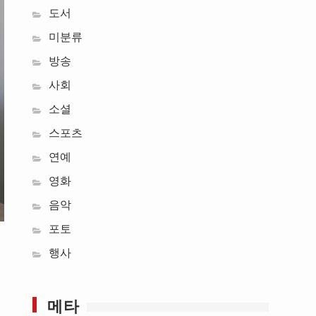
도서
미분류
방송
사회
소셜
스포츠
연예
영화
음악
포토
행사
메타