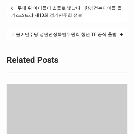
법 ) 을 대표 발의했다 . 지
글
무대 위 아이들이 별들로 빛났다… 함께걷는아이들 올
난 ‘ 택시용 LPG…
탐
키즈스트라 제13회 정기연주회 성료
색
더불어민주당 정년연장특별위원회 청년 TF 공식 출범
Related Posts