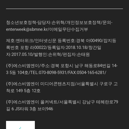
청소년보호정책-담당자:손위혁
/
개인정보보호정책
/
문의
-
enterweek@sbmne.kr
/이메일무단수집거부
제호:엔터위크/인터넷신문 등록번호:경북 아00490/잡지등
록번호 포항 라00022/등록일자:2018.10.18/창간일
자:2017.05.10/발행인:손위혁/편집자:손태원
(주)에스비엠엔이/주소:경북 포항시 남구 해동로84번길 14-
3 5동 104호/TEL:070-8098-5931/FAX:0504-165-6281/
(주)에스비엠엔이 미디어콘텐츠지점/서울특별시 구로구 고
척로 149 5층 12호
(주)에스비엠엔이 올커넥트/서울특별시 강남구 테헤란로79
길 6 JS타워 3층 브이946