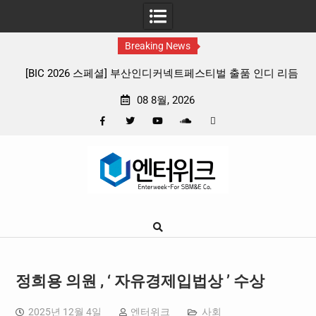
Breaking News
 인디 리듬
판타지 케이팝 애니메이션 ‘고스트밴드’ 8월 26일(수) 
확정, 소울 충만한 메인 포스터 & 메인 예고편 공개
08 8월, 2026
Facebook
Twitter
YouTube
Plus
Pinterest
Skip
Google
to
content
정희용 의원 , ‘ 자유경제입법상 ’ 수상
2025년 12월 4일
엔터위크
사회