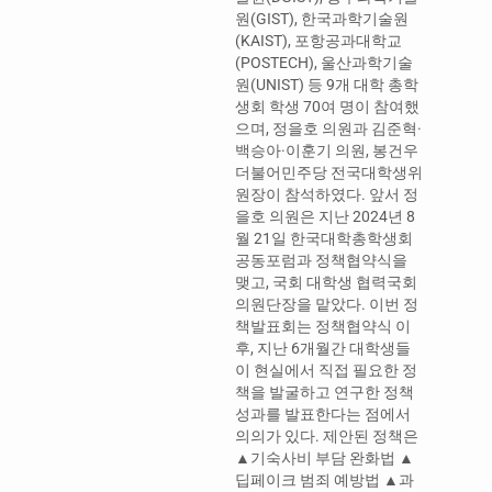
관에서 축산관련단체협의회
원(GIST), 한국과학기술원
( 이하 축단협 ) 소속 단체장
(KAIST), 포항공과대학교
들과 축산업계의 주요 현안
(POSTECH), 울산과학기술
을 논의하고…
원(UNIST) 등 9개 대학 총학
생회 학생 70여 명이 참여했
으며, 정을호 의원과 김준혁·
백승아·이훈기 의원, 봉건우
더불어민주당 전국대학생위
원장이 참석하였다. 앞서 정
을호 의원은 지난 2024년 8
월 21일 한국대학총학생회
공동포럼과 정책협약식을
맺고, 국회 대학생 협력국회
의원단장을 맡았다. 이번 정
책발표회는 정책협약식 이
후, 지난 6개월간 대학생들
이 현실에서 직접 필요한 정
책을 발굴하고 연구한 정책
성과를 발표한다는 점에서
의의가 있다. 제안된 정책은
▲기숙사비 부담 완화법 ▲
딥페이크 범죄 예방법 ▲과