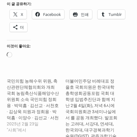
이 글 공유하기:
X
Facebook
인쇄
Tumblr
더
이것이 좋아요:
로
드
중...
국민의힘 농해수위 위원, 축
더불어민주당 비례대표 정
산관련단체협의회와 개최
을호 국회의원은 한국대학
국회 농림축산식품해양수산
총학생회공동포럼 국회 대
위원회 소속 국민의힘 정희
학생 입법추진단과 함께 지
용 · 박덕흠 · 김선교 · 서천호
난 2월 4일(화), 저녁 6시에
· 김상욱 의원과 정희용 · 박
국회의원회관 3세미나실에
덕흠 · 이양수 · 김선교 · 서천
서 를 공동 개최했다. 발표회
호 · 김상욱 의원실 보좌진은
2025년 2월 23일
는 고려대, 서강대, 연세대,
지난 21 일 ( 금 ) 서울시 서
"사회"에서
한국외대, 대구경북과학기
초구에 위치한 제 2 축산회
술원(DGIST), 광주과학기술