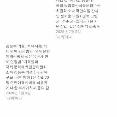
나갈 것” 이라고 밝혔다.
국회 농림축산식품해양수산
위원회 소속 국민의힘 간사
인 정희용 의원 ( 경북 고령
군 · 성주군 · 칠곡군 ) 은 지
난 4 일 , 같은 상임위 소속 박
덕흠 · 서천호 의원 및 박덕
2025년 2월 5일
흠 · 이양수 · 김선교 · 정희용
"사회"에서
· 서천호 · 김상욱 의원실 보
김승수 의원 , 석유 대란 속
좌진들과 함께 서울시 송파
세 번째 민생법안 ‘ 연안운항
구에 위치한 한국후계농업
여객선박용 석유 유류세 면
경영인중앙회 회관에서 한
제 연장법 ’ 대표발의
국종합농업단체협의회 ( 이
국회 문화체육관광위원회
하…
소속 김승수 의원 ( 대구 북
구을 , 국민의힘 ) 은 4 월 30
일 연안여객선박용 석유류
에 대한 부가가치세 등의 감
면 조항의 일몰기한을 연장
2026년 5월 3일
하는 내용을 담은 「 조세특
"사회"에서
례제한법 」 일부개정법률
안 ( 일명 : 연안운항여객선
박용 석유 유류세 면제 연장