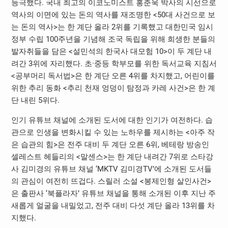
등극했다. 국내 최고의 이코노미스트 홍춘욱 박사의 시선으로
역사의 이면에 있는 돈의 역사를 재조명한 <50대 사건으로 보
는 돈의 역사>는 한 계단 올라 2위를 기록했고 대한민국 임시
정부 수립 100주년을 기념해 조국 독립을 위해 희생한 분들의
발자취들을 담은 <설민석의 한국사 대모험 10>이 두 계단 내
려간 3위에 자리했다. 초·중등 학부모를 위한 독서교육 지침서
<공부머리 독서법>은 한 계단 오른 4위를 차지했고, 어린이를
위한 추리 동화 <추리 천재 엉덩이 탐정과 카레 사건>은 한 계
단 내린 5위다.
인기 유튜브 채널에 소개된 도서에 대한 인기가 여전하다. 습
관으로 인생을 변화시킬 수 있는 노하우를 제시하는 <아주 작
은 습관의 힘>은 전주 대비 두 계단 오른 6위, 베테랑 방송인
셀레스트 헤들리의 <말센스>는 한 계단 내려간 7위로 스타강
사 김미경의 유튜브 채널 ‘MKTV 김미경TV’에 소개된 도서들
의 관심이 여전히 뜨겁다. 스릴러 소설 <봉제인형 살인사건>
은 출판사 ‘북플라자’ 유튜브 채널을 통해 소개된 이후 지난 주
새롭게 얼굴을 내밀었고, 전주 대비 다섯 계단 올라 13위를 차
지했다.