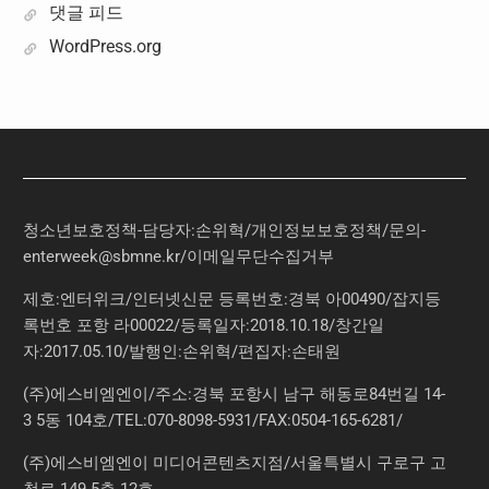
댓글 피드
WordPress.org
청소년보호정책-담당자:손위혁
/
개인정보보호정책
/
문의
-
enterweek@sbmne.kr
/이메일무단수집거부
제호:엔터위크/인터넷신문 등록번호:경북 아00490/잡지등
록번호 포항 라00022/등록일자:2018.10.18/창간일
자:2017.05.10/발행인:손위혁/편집자:손태원
(주)에스비엠엔이/주소:경북 포항시 남구 해동로84번길 14-
3 5동 104호/TEL:070-8098-5931/FAX:0504-165-6281/
(주)에스비엠엔이 미디어콘텐츠지점/서울특별시 구로구 고
척로 149 5층 12호