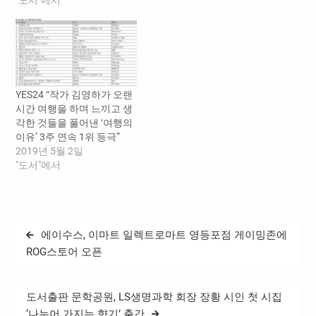
"도서"에서
YES24 “작가 김영하가 오랜
시간 여행을 하며 느끼고 생
각한 것들을 풀어낸 ‘여행의
이유’ 3주 연속 1위 등극”
2019년 5월 2일
"도서"에서
글
에이수스, 이마트 일렉트로마트 영등포점 게이밍존에
탐
ROG스토어 오픈
색
도서출판 문학공원, LS생명과학 회장 장황 시인 첫 시집
‘나누어 가지는 향기’ 출간