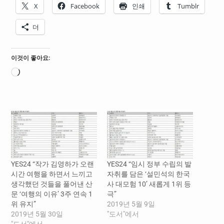
X
Facebook
인쇄
Tumblr
더
이것이 좋아요:
로
드
중...
YES24 “작가 김영하가 오랜
YES24 “임시 정부 수립의 발
시간 여행을 하면서 느끼고
자취를 담은 ‘설민석의 한국
생각했던 것들을 풀어낸 산
사 대모험 10’ 새롭게 1위 등
문 ‘여행의 이유’ 3주 연속 1
극”
위 유지”
2019년 5월 9일
2019년 5월 30일
"도서"에서