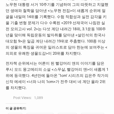
노무현 대통령 서거 10주기를 기념하며 그의 따뜻하고 치열했
던 생애와 철학을 담아낸 <노무현 전집>이 새롭게 순위에 얼
굴을 내밀며 14위를 기록했다. 수험 적합성과 실전 감각을 키
울 기출 변형 문제가 다수 수록된 <2019 선재국어 나침판 실
전 모의고사 vol. 2>는 다섯 계단 내려간 18위, 3.1운동 100주
년을 맞이해 독립운동의 발자취를 담아낸 <설민석의 한국사
대모험 9>은 일곱 계단 내려간 19위로 주춤했다. 100종 이상
의 생물의 특징을 귀여운 일러스트로 담아 한눈에 보여주는 <
의외로 유쾌한 생물도감>이 20위를 차지했다.
전자책 순위에서는 어른이 된 빨강머리 앤의 이야기를 담은
루시 모드 몽고메리의 소설 <스무살, 빨강머리 앤>이 새롭게 1
위에 등극했다. 4년만에 돌아온 ‘1cm’ 시리즈의 김은주 작가의
신작 에세이 <너와 나의 1cm>가 전주 대비 네 계단 올라 2위
를 차지했다.
Post Views:
1,089
이 글 공유하기: