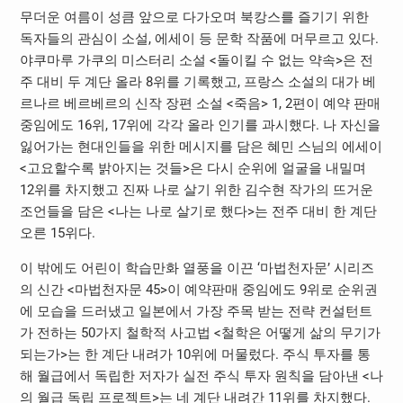
무더운 여름이 성큼 앞으로 다가오며 북캉스를 즐기기 위한
독자들의 관심이 소설, 에세이 등 문학 작품에 머무르고 있다.
야쿠마루 가쿠의 미스터리 소설 <돌이킬 수 없는 약속>은 전
주 대비 두 계단 올라 8위를 기록했고, 프랑스 소설의 대가 베
르나르 베르베르의 신작 장편 소설 <죽음> 1, 2편이 예약 판매
중임에도 16위, 17위에 각각 올라 인기를 과시했다. 나 자신을
잃어가는 현대인들을 위한 메시지를 담은 혜민 스님의 에세이
<고요할수록 밝아지는 것들>은 다시 순위에 얼굴을 내밀며
12위를 차지했고 진짜 나로 살기 위한 김수현 작가의 뜨거운
조언들을 담은 <나는 나로 살기로 했다>는 전주 대비 한 계단
오른 15위다.
이 밖에도 어린이 학습만화 열풍을 이끈 ‘마법천자문’ 시리즈
의 신간 <마법천자문 45>이 예약판매 중임에도 9위로 순위권
에 모습을 드러냈고 일본에서 가장 주목 받는 전략 컨설턴트
가 전하는 50가지 철학적 사고법 <철학은 어떻게 삶의 무기가
되는가>는 한 계단 내려가 10위에 머물렀다. 주식 투자를 통
해 월급에서 독립한 저자가 실전 주식 투자 원칙을 담아낸 <나
의 월급 독립 프로젝트>는 네 계단 내려간 11위를 차지했다.