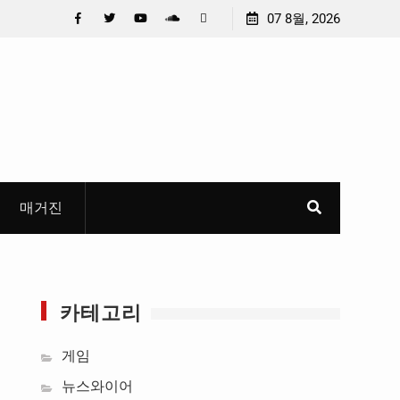
머니 만
안호영 의원 , 전북 국도 · 국지도 예타 통과 촉구 , “6 차
07 8월, 2026
무한 특
건설계획에 모두 반영해야 “
Facebook
Twitter
YouTube
Plus
Pinterest
Google
매거진
카테고리
게임
뉴스와이어