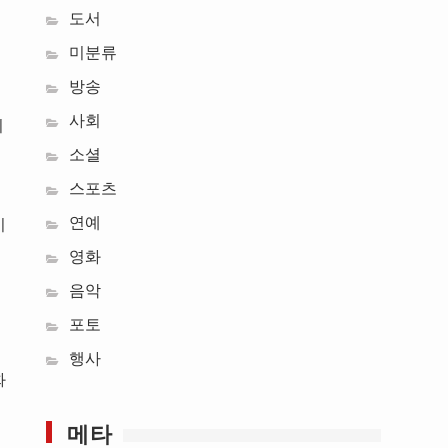
도서
미분류
방송
사회
의
소셜
스포츠
연예
기
미
영화
음악
포토
행사
화
메타