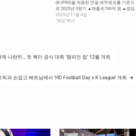
(K-IFRS)을 적용한 연결 재무제표를 기준으
로 2025년 3분기 ▲매출 8,706억 원 ▲영업
이익 3,486억 원을 달성했다. 지난해 같은
2025년 11월 4일
기간과 비교해 매출과 영업이익은 각각
"게임"에서
1,513억 원(+21%), 242억 원(+7.5%) 증가
했다. 이로써 올해 3분기 누적 실적은 매출
액 2조 4,069억 원, 영업이익 1조 519억 원
을 기록하며…
깨 나란히… 첫 북미 공식 대회 ‘챔피언 컵’ 12월 개최
 손잡고 베트남에서 ‘HD Football Day x K League’ 개최