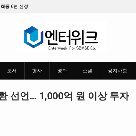
최종 6편 선정
중요 메일메일 제목정준호 의원, 축구협회 슬그
들고 지운 ‘홍명보 특례’ 홍명보에 쏟아진 20년 
혜
도서
행사
영화
소셜
공지사항
 전환 선언… 1,000억 원 이상 투자