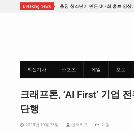
스트밴드’ 8월 26일(수)
충청 청소년이 만든 U대회 홍보 영상…
Breaking News
 포스터 & 메인 예고편 공
Skip
to
content
최신기사
스포츠
게임
포토
크래프톤, ‘AI First’ 기업
단행
2025년 10월 23일
엔터위크
게임