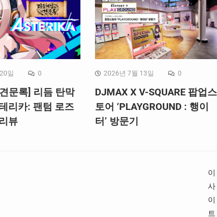
 20일
0
2026년 7월 13일
0
견문록] 리듬 탄막
DJMAX X V-SQUARE 팝업스
테리카: 팬텀 로즈
토어 ‘PLAYGROUND : 행이
 리뷰
터’ 방문기
이
사
이
트