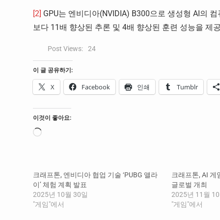
[2]
GPU는 엔비디아(NVIDIA) B300으로 생성형 AI
보다 11배 향상된 추론 및 4배 향상된 훈련 성능을 제
Post Views:
24
이 글 공유하기:
X
Facebook
인쇄
Tumblr
이것이 좋아요:
로
드
중...
크래프톤, 엔비디아 협업 기술 ‘PUBG 앨라
크래프톤, AI 게
이’ 체험 계획 발표
글로벌 개최
2025년 10월 30일
2025년 11월 1
"게임"에서
"게임"에서