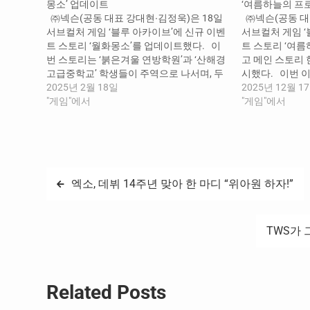
몽소’ 업데이트
‘여름하늘의 프
㈜넥슨(공동 대표 강대현∙김정욱)은 18일
㈜넥슨(공동 대
서브컬처 게임 ‘블루 아카이브’에 신규 이벤
서브컬처 게임 ‘
트 스토리 ‘월화몽소’를 업데이트했다. 이
트 스토리 ‘여
번 스토리는 ‘붉은겨울 연방학원’과 ‘산해경
고 메인 스토리
고급중학교’ 학생들이 주역으로 나서며, 두
시했다. 이번 
학원 간 전통적으로 진행되는 행사 ‘교류
2025년 2월 18일
니티 종합학원’의
2025년 12월 1
회’에 대한 이야기가 전개된다. 스토리를 플
"게임"에서
현부’ 학생들이
"게임"에서
레이하면 이벤트 재화 ‘기념품 인형’을 획득
가로 휴가를 떠
할 수 있으며, 이를 활용해 ‘행운의 열쇠고
야기를 감상할 수
리’, 각종 ‘활동 보고서’…
료 시 ‘트리니티
글
엑소, 데뷔 14주년 맞아 한 마디 “위아원 하자!”
탐
TWS가
색
Related Posts