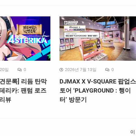
 20일
0
2026년 7월 13일
0
견문록] 리듬 탄막
DJMAX X V-SQUARE 팝업스
테리카: 팬텀 로즈
토어 ‘PLAYGROUND : 행이
 리뷰
터’ 방문기
이