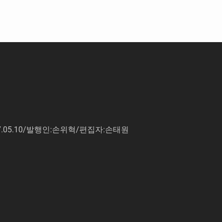
7.05.10/발행인:손위혁/편집자:손태원