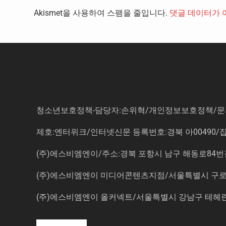
Akismet을 사용하여 스팸을 줄입니다.
댓글 데이터가 
청소년보호정책-담당자:손위혁
/
개인정보보호정책
/
문
제호:엔터위크/인터넷신문 등록번호:경북 아00490/잡지등
(주)에스비엠엔이/주소:경북 포항시 남구 해동로84번길 14-3 5
(주)에스비엠엔이 미디어콘텐츠지점/서울특별시 구로구 
(주)에스비엠엔이 올커넥트/서울특별시 강남구 테헤란로7