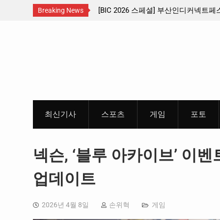
스페셜] 부산인디커넥트페스티벌 출품 인디
판타지 케이팝 애니메이션 ‘고
Breaking News
리뷰
개봉 확정, 소울 충만한 메인
Skip
개
to
content
최신기사
스포츠
게임
포토
넥슨, ‘블루 아카이브’ 이벤
업데이트
2026년 4월 8일
손위혁
게임