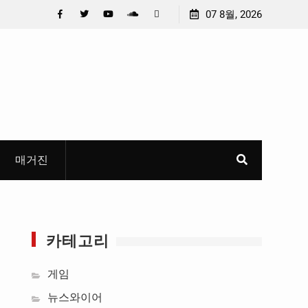
최종 6편 선정
중요 메일메일 제목정준호 의원, 축구협회 슬그
07 8월, 2026
들고 지운 ‘홍명보 특례’ 홍명보에 쏟아진 20년 
Facebook
Twitter
YouTube
Plus
Pinterest
혜
Google
매거진
카테고리
게임
뉴스와이어