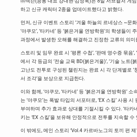
㈜넥슨(공동 대표 강대현∙김정욱)은 8일 서브컬처 게임
하고 신규 캐릭터 2종을 업데이트했다고 밝혔다.
먼저, 신규 이벤트 스토리 ‘겨울 하늘의 르네상스 ~문
‘야쿠모’, ‘타카네’ 등 ‘붉은겨울 연방학원’의 학생들
과정에서 발생한 오해를 해결하고 진정한 교류의 의미를
스토리 및 임무 완료 시 ‘평론 수첩’, ‘판매 영수증 묶음’
에서 각 등급의 ‘전술 교육 BD(붉은겨울)’, ‘기술 노트(
고난도 전투로 구성된 챌린지는 완료 시 각 단계별로 ‘청
서 조각’을 보상으로 지급한다.
이와 함께, ‘야쿠모, ‘타카네’ 등 ‘붉은겨울 연방학원’
는 ‘야쿠모’는 폭발 타입의 서포터로, ‘EX 스킬’ 사용
부여하며 추가 효과로 상대를 기절시킬 수 있다. ‘타카
키는 ‘EX 스킬’을 보유해 안정적으로 전투를 지속할 수 
이 밖에도, 메인 스토리 ‘Vol.4 카르바노그의 토끼 편 제