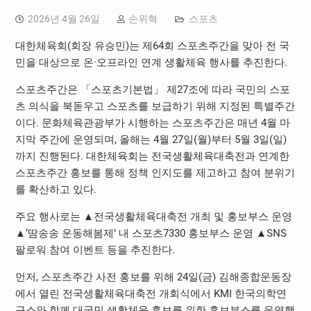
2026년 4월 26일
손위혁
스포츠
대한체육회(회장 유승민)는 제64회 스포츠주간을 맞아 전 국
민을 대상으로 온·오프라인 연계 생활체육 행사를 추진한다.
스포츠주간은 「스포츠기본법」 제27조에 따라 국민의 스포
츠 의식을 북돋우고 스포츠를 보급하기 위해 지정된 특별주간
이다. 문화체육관광부가 시행하는 스포츠주간은 매년 4월 마
지막 주간에 운영되며, 올해는 4월 27일(월)부터 5월 3일(일)
까지 진행된다. 대한체육회는 전국생활체육대축전과 연계한
스포츠주간 홍보를 통해 정책 인지도를 제고하고 참여 분위기
를 확산하고 있다.
주요 행사로는 ▲전국생활체육대축전 개최 및 홍보부스 운영
▲‘땀송송 운동해봄제’ 내 스포츠7330 홍보부스 운영 ▲SNS
팔로워 참여 이벤트 등을 추진한다.
먼저, 스포츠주간 사전 홍보를 위해 24일(금) 김해종합운동장
에서 열린 전국생활체육대축전 개회식에서 KMI 한국의학연
구소와 함께 대국민 생활체육 홍보를 위한 홍보부스를 운영했