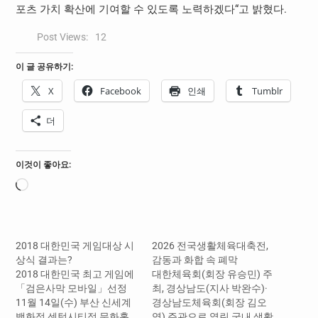
포츠 가치 확산에 기여할 수 있도록 노력하겠다“고 밝혔다.
Post Views:
12
이 글 공유하기:
X
Facebook
인쇄
Tumblr
더
이것이 좋아요:
로
드
중...
2018 대한민국 게임대상 시
2026 전국생활체육대축전,
상식 결과는?
감동과 화합 속 폐막
2018 대한민국 최고 게임에
대한체육회(회장 유승민) 주
「검은사막 모바일」선정
최, 경상남도(지사 박완수)·
11월 14일(수) 부산 신세계
경상남도체육회(회장 김오
백화점 센텀시티점 문화홀
영) 주관으로 열린 국내 생활