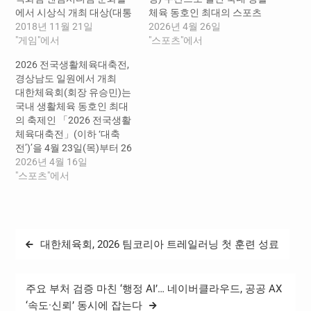
에서 시상식 개최 대상(대통
체육 동호인 최대의 스포츠
령상)「검은사막 모바일」,
2018년 11월 21일
축제인 「2026 전국생활체
2026년 4월 26일
최우수상(국무총리상) 「 야
"게임"에서
육대축전」(이하 대축전)이
"스포츠"에서
생의 땅 : 듀랑고 」등 13개
4월 26일(일) 오후 4시 김해
2026 전국생활체육대축전,
부문 18개 분야 시상 올 한해
실내체육관에서의 폐회식을
경상남도 일원에서 개최
우리나라 최고의 게임을 가
끝으로 4일간 펼쳐진 대장정
대한체육회(회장 유승민)는
리는 ‘2018 대한민국 게임대
을 마무리했다. 이번 대축전
국내 생활체육 동호인 최대
상’(문화체육관광부, 전자신
은 총 41개 종목에서 전국
의 축제인 「2026 전국생활
문, 스포츠조선 공동주최) 시
17개 시·도 선수단 23,006명
체육대축전」(이하 ‘대축
상식이 14일 오후 5시 부산
이 참가하였으며, 만 6세 어
전’)’을 4월 23일(목)부터 26
신세계백화점 센텀시티점
린이부터 만 90세 어르신까
일(일)까지 4일간 경상남도
2026년 4월 16일
문화홀에서 개최됐다. 이
지 전 세대가 생활체육을 통
일원에서 개최한다. □ 안전
"스포츠"에서
번…
해 하나되는…
관리 대폭 강화한 전국 최대
생활체육 축제, 경남 일원에
서 개최 2001년 제주에서
‘국민생활체육전국한마당축
글
대한체육회, 2026 팀코리아 트레일러닝 첫 훈련 성료
전’으로 시작된 대축전은, 생
탐
활체육을 통한 국민의 건강
증진과 지역·계층 간 화합에
색
기여하며 전국 최대의 생활
주요 부처 검증 마친 ‘행정 AI’… 네이버클라우드, 공공 AX
체육 스포츠 축제로 자리매
‘속도·신뢰’ 동시에 잡는다