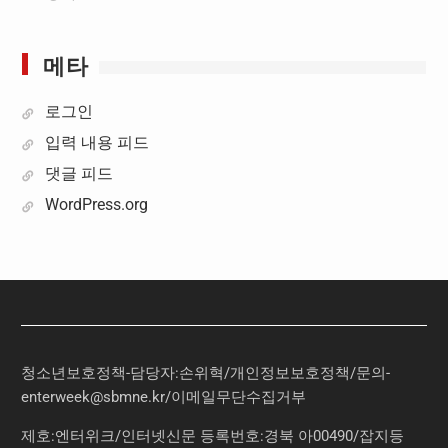
메타
로그인
입력 내용 피드
댓글 피드
WordPress.org
청소년보호정책-담당자:손위혁
/
개인정보보호정책
/
문의
-
enterweek@sbmne.kr
/이메일무단수집거부
제호:엔터위크/인터넷신문 등록번호:경북 아00490/잡지등