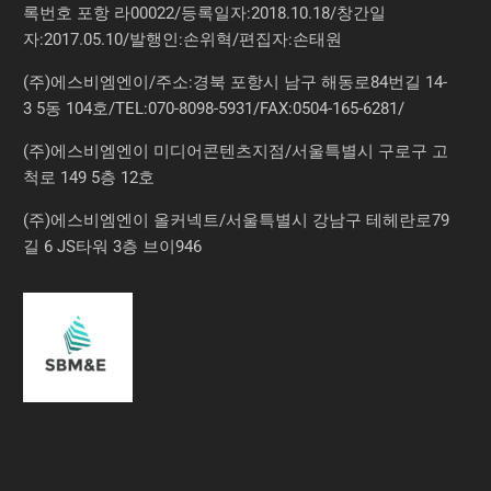
록번호 포항 라00022/등록일자:2018.10.18/창간일
자:2017.05.10/발행인:손위혁/편집자:손태원
(주)에스비엠엔이/주소:경북 포항시 남구 해동로84번길 14-
3 5동 104호/TEL:070-8098-5931/FAX:0504-165-6281/
(주)에스비엠엔이 미디어콘텐츠지점/서울특별시 구로구 고
척로 149 5층 12호
(주)에스비엠엔이 올커넥트/서울특별시 강남구 테헤란로79
길 6 JS타워 3층 브이946