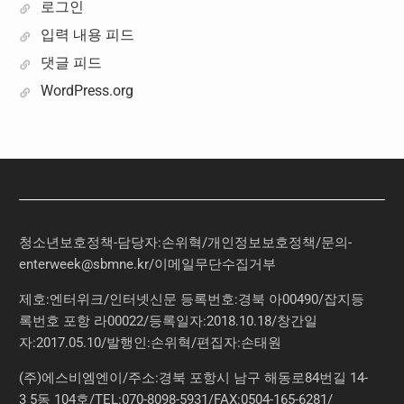
로그인
입력 내용 피드
댓글 피드
WordPress.org
청소년보호정책-담당자:손위혁
/
개인정보보호정책
/
문의
-
enterweek@sbmne.kr
/이메일무단수집거부
제호:엔터위크/인터넷신문 등록번호:경북 아00490/잡지등
록번호 포항 라00022/등록일자:2018.10.18/창간일
자:2017.05.10/발행인:손위혁/편집자:손태원
(주)에스비엠엔이/주소:경북 포항시 남구 해동로84번길 14-
3 5동 104호/TEL:070-8098-5931/FAX:0504-165-6281/