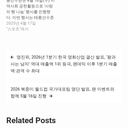
릉선수촌은 4월 16일(수) 지
진천 국가대표선수촌, 선수
려 있는 특별한 겨울 스포츠
역사회 공헌활동으로 ‘사랑
촌 개방하여 각종 놀이와 공
공간으로 자리매김하고 있
의 빵 나눔’ 행사를 진행했
연 등 프로그램 운영 진천 국
다. 태릉국제스케이트장은
다. 이번 행사는 태릉선수촌
가대표선수촌에서는 5월 5
오랜 역사와 전통을 자랑하
제과기능장, 직원들이 함께
2025년 4월 17일
일(월) 오전 10시부터 오후 2
는 국가대표 선수들의 훈련
만든 건강하고 영양 가득한
"스포츠"에서
시…
장이며, 동계스포츠의 저변
빵을 서울시 노원구에 소재
확대와…
한 복지시설의 아동 및 청소
년들에게 전달하는 자리로,
올해로 2회째를 맞았다. 오
글
영진위, 2026년 1분기 한국 영화산업 결산 발표, ‘왕과
늘 전달한 빵은 국가대표선
탐
수촌 식당에서 가장 인기 있
사는 남자’ 역대 매출액 1위 등극, 팬데믹 이후 1분기 매출
는 음식 중 하나로, 이를 지역
액·관객 수 최대
색
사회 아이들에게 제공함으
로써…
2026 북중미 월드컵 국가대표팀 명단 발표, 팬 이벤트와
함께 5월 16일 진행
Related Posts