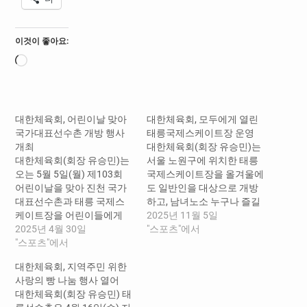
이것이 좋아요:
로
드
중...
대한체육회, 어린이날 맞아
대한체육회, 모두에게 열린
국가대표선수촌 개방 행사
태릉국제스케이트장 운영
개최
대한체육회(회장 유승민)는
대한체육회(회장 유승민)는
서울 노원구에 위치한 태릉
오는 5월 5일(월) 제103회
국제스케이트장을 올겨울에
어린이날을 맞아 진천 국가
도 일반인을 대상으로 개방
대표선수촌과 태릉 국제스
하고, 남녀노소 누구나 즐길
케이트장을 어린이들에게
수 있는 다채로운 프로그램
2025년 11월 5일
개방하고, 다채로운 체험 프
2025년 4월 30일
과 편리한 시설을 운영한다.
"스포츠"에서
로그램을 운영한다. 이번 행
"스포츠"에서
태릉국제스케이트장은 국내
사는 지역사회와의 소통을
에서 유일하게 400m 국제규
대한체육회, 지역주민 위한
강화하고, 어린이들에게 스
격의 스피드스케이트장을
사랑의 빵 나눔 행사 열어
포츠에 대한 관심과 꿈을 심
보유하고 있으며, 초보자부
대한체육회(회장 유승민) 태
어주기 위해 마련되었다. □
터 숙련자까지 모두에게 열