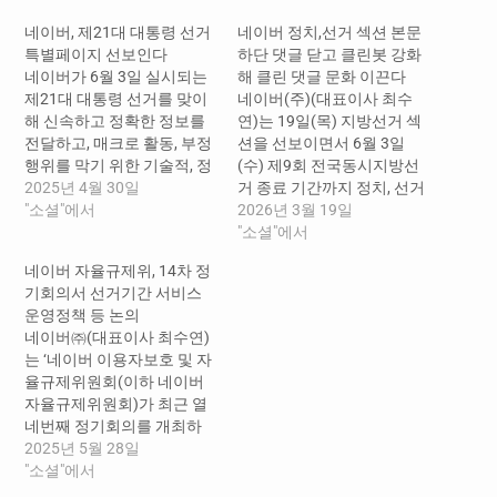
네이버, 제21대 대통령 선거
네이버 정치,선거 섹션 본문
특별페이지 선보인다
하단 댓글 닫고 클린봇 강화
네이버가 6월 3일 실시되는
해 클린 댓글 문화 이끈다
제21대 대통령 선거를 맞이
네이버(주)(대표이사 최수
해 신속하고 정확한 정보를
연)는 19일(목) 지방선거 섹
전달하고, 매크로 활동, 부정
션을 선보이면서 6월 3일
행위를 막기 위한 기술적, 정
(수) 제9회 전국동시지방선
책적 노력을 다한다. 네이버
2025년 4월 30일
거 종료 기간까지 정치, 선거
㈜(대표이사 최수연)는 지난
"소셜"에서
섹션 기사 본문 하단 댓글을
2026년 3월 19일
29일 다양한 선거 관련 정보
제공하지 않는다. 전체 댓글
"소셜"에서
를 담은 ‘제21대 대통령 선거
모음 영역은 최신순 정렬만
네이버 자율규제위, 14차 정
특별페이지’를 오픈하고 후
제공할 예정이고, 기존과 동
기회의서 선거기간 서비스
보자 정보 관련 서비스 운영
일하게 본인 확인을 거친 계
운영정책 등 논의
기준을 공개했다. ‘제21대 대
정만 기사당 댓글을 3개까지
네이버㈜(대표이사 최수연)
통령 선거 특별 페이지’는 ▲
작성할 수 있다. 이와 함께
는 ‘네이버 이용자보호 및 자
각 언론사가 직접…
네이버는 클린봇 차단 악플
율규제위원회(이하 네이버
비중이 높은 기사의…
자율규제위원회)가 최근 열
네번째 정기회의를 개최하
고, 제21대 대통령선거 기간
2025년 5월 28일
동안의 운영정책과 네이버
"소셜"에서
플랫폼 상에서 발생하는 소