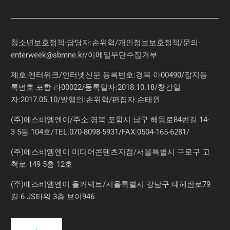
청소년보호정책-담당자:손위혁
/
개인정보보호정책
/
문의
-
enterweek@sbmne.kr
/이메일무단수집거부
제호:엔터위크/인터넷신문 등록번호:경북 아00490/잡지등
록번호 포항 라00022/등록일자:2018.10.18/창간일
자:2017.05.10/발행인:손위혁/편집자:손태원
(주)에스비엠엔이/주소:경북 포항시 남구 해동로84번길 14-
3 5동 104호/TEL:070-8098-5931/FAX:0504-165-6281/
(주)에스비엠엔이 미디어콘텐츠지점/서울특별시 구로구 고
척로 149 5층 12호
(주)에스비엠엔이 올커넥트/서울특별시 강남구 테헤란로79
길 6 JS타워 3층 브이946