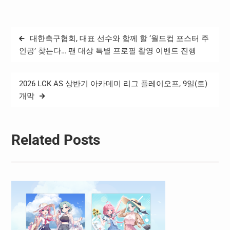
비자 피해구제 현황과 노력
에 관해 논의했다고 밝혔다. ​
이번 정기회의에는 네이버
글
대한축구협회, 대표 선수와 함께 할 ‘월드컵 포스터 주
자율규제위원회 위원장을
탐
맡고 있는 권헌영 고려대학
인공’ 찾는다… 팬 대상 특별 프로필 촬영 이벤트 진행
교 정보보호대학원 교수 및
색
위원들 및 유봉석 네이버 정
책/RM 대표 등이 참석했다.
2026 LCK AS 상반기 아카데미 리그 플레이오프, 9일(토)
…
개막
Related Posts