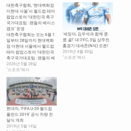
대한축구협회, ‘현대백화점
더현대 서울’서 월드컵 테마
팝업스토어 ‘대한민국 축구
국가대표팀 : 팬들의 베이스
캠프’ 운영
‘세징야, 김우석과 함께 쿵.
대한축구협회는 오는 6월 1
쿵.골!’ 대구FC, 3일 상주전
일부터 28일까지 현대백화
홈경기 대세존(N석) 오픈!
점 더현대 서울에서 월드컵
2019년 4월 30일
테마 팝업스토어 ‘대한민국
"스포츠"에서
축구국가대표팀 : 팬들의 베
이스캠프’를 운영한다. 이번
2026년 5월 28일
팝업스토어는 단순 MD 판매
"스포츠"에서
를 넘어, 2026 FIFA 북중미
월드컵을 앞두고 축구국가
대표팀과 팬들이 함께 월드
컵 분위기를 만들어가는 참
여형 프로젝트다. 협회는 팬
들이 직접 참여하고 기록을
현대차, ‘FIFA U-20 월드컵
남기며 대표팀과 연결될 수
폴란드 2019’ 공식 차량 전
있는 다양한 체험형 콘텐츠
달식 개최
를 선보일…
2019년 5월 14일