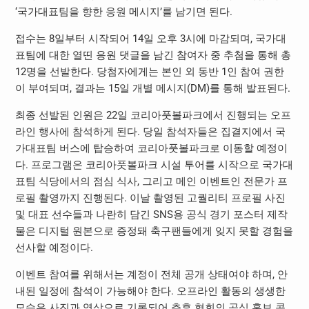
‘국가대표팀을 향한 응원 메시지’를 남기면 된다.
접수는 8일부터 시작되어 14일 오후 3시에 마감되며, 국가대
표팀에 대한 열띤 응원 댓글을 남긴 참여자 중 추첨을 통해 총
12명을 선발한다. 당첨자에게는 본인 외 동반 1인 참여 권한
이 부여되며, 결과는 15일 개별 메시지(DM)를 통해 발표된다.
최종 선발된 인원은 22일 코리아풋볼파크에서 진행되는 오프
라인 행사에 참석하게 된다. 당일 참석자들은 집결지에서 국
가대표팀 버스에 탑승하여 코리아풋볼파크로 이동할 예정이
다. 프로그램은 코리아풋볼파크 시설 투어를 시작으로 국가대
표팀 식당에서의 점심 식사, 그리고 메인 이벤트인 전문가 프
로필 촬영까지 진행된다. 이날 촬영된 고퀄리티 프로필 사진
및 대표 선수들과 나란히 담긴 SNS용 공식 경기 포스터 제작
물은 디지털 원본으로 증정돼 축구팬들에게 잊지 못할 경험을
선사할 예정이다.
이벤트 참여를 위해서는 계정이 전체 공개 상태여야 하며, 안
내된 일정에 참석이 가능해야 한다. 오프라인 활동의 생생한
모습은 사진과 영상으로 기록되어 추후 협회의 공식 홍보 콘