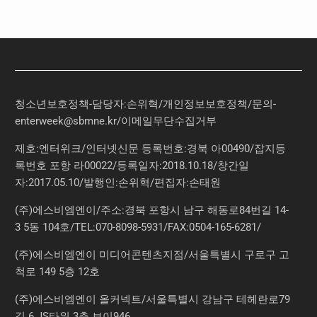
청소년보호정책-담당자:손위혁
/
개인정보보호정책
/
문의
-
enterweek@sbmne.kr
/이메일무단수집거부
제호:엔터위크/인터넷신문 등록번호:경북 아00490/잡지등
록번호 포항 라00022/등록일자:2018.10.18/창간일
자:2017.05.10/발행인:손위혁/편집자:손태원
(주)에스비엠엔이/주소:경북 포항시 남구 해동로84번길 14-
3 5동 104호/TEL:070-8098-5931/FAX:0504-165-6281/
(주)에스비엠엔이 미디어콘텐츠지점/서울특별시 구로구 고
척로 149 5층 12호
(주)에스비엠엔이 올커넥트/서울특별시 강남구 테헤란로79
길 6 JS타워 3층 브이946