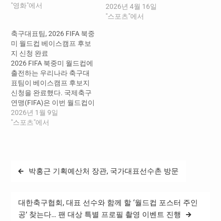
"영화"에서
한민국 축구 국가대표팀은
2026년 4월 16일
월드컵 조별리그 베이스캠
"스포츠"에서
프 장소인 멕시코 과달라하
축구대표팀, 2026 FIFA 북중
라로 이동하기에 앞서 미국
미 월드컵 베이스캠프 후보
솔트레이크시티에서 약 2주
지 신청 완료
간 사전캠프를 진행한다. 훈
2026 FIFA 북중미 월드컵에
련장과 웨이트 트레이닝 시
출전하는 우리나라 축구대
설 등은 미국 프로축구리그
표팀이 베이스캠프 후보지
(MLS) 레알솔트레이크 구단
신청을 완료했다. 국제축구
및 유타 대학 시설을 활용할
연맹(FIFA)은 이번 월드컵이
예정이다. 대한축구협회는…
캐나다•미국•멕시코 3개국
2026년 1월 9일
공동 개최로 치러짐에 따라
"스포츠"에서
북중미 지역 70여 개의 베이
스캠프 후보지를 각 참가국
에 전달했으며, 한국 축구대
표팀은 논의 끝에 멕시코 과
글
박홍근 기획예산처 장관, 국가대표선수촌 방문
달라하라 지역에 위치한 두
탐
곳을 베이스캠프 후보지로
선정해 FIFA에 제출했다. 신
색
청한 베이스캠프의 구체적
대한축구협회, 대표 선수와 함께 할 ‘월드컵 포스터 주인
인 장소와 후순위 후보지에
공’ 찾는다… 팬 대상 특별 프로필 촬영 이벤트 진행
대한 정보는 비공개며, 추