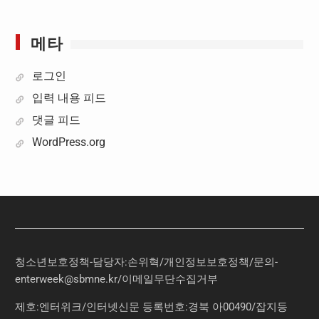
메타
로그인
입력 내용 피드
댓글 피드
WordPress.org
청소년보호정책-담당자:손위혁
/
개인정보보호정책
/
문의
-
enterweek@sbmne.kr
/이메일무단수집거부
제호:엔터위크/인터넷신문 등록번호:경북 아00490/잡지등