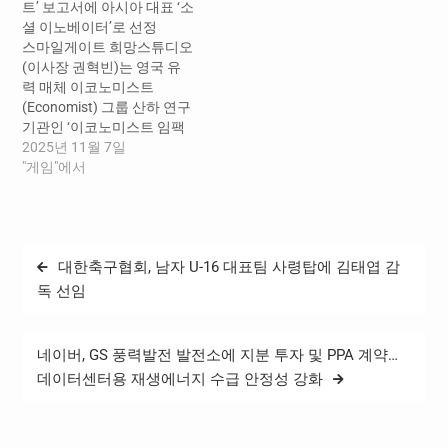
트’ 보고서에 아시아 대표 ‘소
들을 대상으로 UGF를 소개
셜 이노베이터’로 선정
하기 위해 마련됐으며, 김정
스마일게이트 희망스튜디오
관 산업통상부 장관과 네이
(이사장 권혁빈)는 영국 유
버 최수연 대표, 김창한 크래
력 매체 이코노미스트
프톤 대표와 손현일…
(Economist) 그룹 산하 연구
기관인 ‘이코노미스트 임팩
트’가 발간한 최신 보고서 ‘아
2025년 11월 7일
시아 기업의 선행 비즈니스
"게임"에서
(The Business of Doing
Good in Asia)’에서 ‘소셜 이
노베이터(The Social
Innovator)’로 선정됐다고 7
글
대한축구협회, 남자 U-16 대표팀 사령탑에 김태엽 감
일 밝혔다. 이번 보고서에 선
탐
정된 국내 기업/재단은 스마
독 선임
일게이트 희망스튜디오가
색
유일하다. 이코노미스트 임
팩트는 보고서를 통해 최근
네이버, GS 풍력발전 발전소에 지분 투자 및 PPA 계약…
다양한 CSR을 실행하고 있
데이터센터용 재생에너지 수급 안정성 강화
는 아시아…