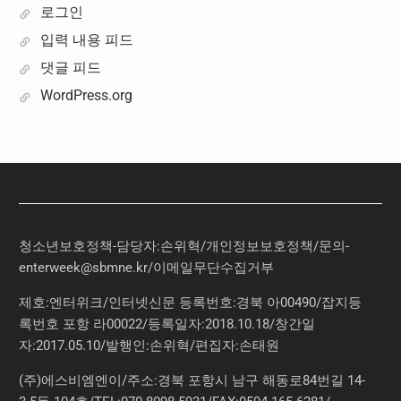
로그인
입력 내용 피드
댓글 피드
WordPress.org
청소년보호정책-담당자:손위혁
/
개인정보보호정책
/
문의
-
enterweek@sbmne.kr
/이메일무단수집거부
제호:엔터위크/인터넷신문 등록번호:경북 아00490/잡지등
록번호 포항 라00022/등록일자:2018.10.18/창간일
자:2017.05.10/발행인:손위혁/편집자:손태원
(주)에스비엠엔이/주소:경북 포항시 남구 해동로84번길 14-