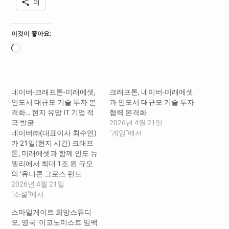
더
이것이 좋아요:
로
드
중...
네이버-크래프톤-미래에셋,
크래프톤, 네이버-미래에셋
인도서 대규모 기술 투자 본
과 인도서 대규모 기술 투자
격화… 현지 유망 IT 기업 적
협력 본격화
극 발굴
2026년 4월 21일
네이버㈜(대표이사 최수연)
"게임"에서
가 21일(현지 시간) 크래프
톤, 미래에셋과 함께 인도 뉴
델리에서 최대 1조 원 규모
의 ‘유니콘 그로스 펀드
(Unicorn Growth Fund, 이하
2026년 4월 21일
UGF)’ 조성 기념 간담회를
"소셜"에서
개최했다. 이날 간담회는 이
스마일게이트 희망스튜디
재명 대통령의 인도 순방을
오, 영국 ‘이코노미스트 임팩
계기로 인도 현지 기업과 VC