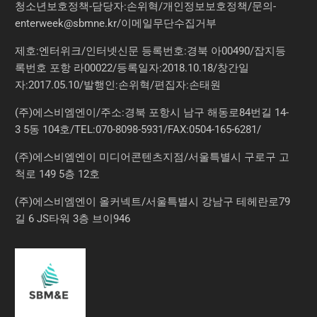
청소년보호정책-담당자:손위혁
/
개인정보보호정책
/
문의
-
enterweek@sbmne.kr
/이메일무단수집거부
제호:엔터위크/인터넷신문 등록번호:경북 아00490/잡지등
록번호 포항 라00022/등록일자:2018.10.18/창간일
자:2017.05.10/발행인:손위혁/편집자:손태원
(주)에스비엠엔이/주소:경북 포항시 남구 해동로84번길 14-
3 5동 104호/TEL:070-8098-5931/FAX:0504-165-6281/
(주)에스비엠엔이 미디어콘텐츠지점/서울특별시 구로구 고
척로 149 5층 12호
(주)에스비엠엔이 올커넥트/서울특별시 강남구 테헤란로79
길 6 JS타워 3층 브이946