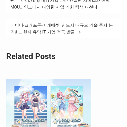
네이버, 印 최대 IT기업 타타 컨설팅 서비스와 전략
의원 , 변창흠 특보단장 등이
탐
참석했으며…
MOU… 인도에서 다양한 사업 기회 탐색 나선다
색
네이버-크래프톤-미래에셋, 인도서 대규모 기술 투자 본
격화… 현지 유망 IT 기업 적극 발굴
Related Posts