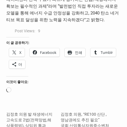
확보는 필수적인 과제”라며 “발전법인 직접 투자라는 새로운
모델을 통해 에너지 수급 안정성을 강화하고, 2040 탄소 네거
티브 목표 달성을 위한 노력을 지속하겠다”고 밝혔다.
Post Views:
9
이 글 공유하기:
X
Facebook
인쇄
Tumblr
더
이것이 좋아요:
로
드
중...
김정호 의원 발 재생에너지
김정호 의원, “RE100 산단 ,
고속도로 2법(전력망법,해
영남권에도 추진 필요”
상풍력법), 상임위 통과
국회 산업통상자원중소벤처