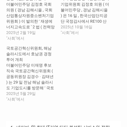
더불어민주당 김정호 국회
기업위원회 김정호 의원 ( 더
의원 ( 경남 김해시을 , 국회
불어민주당 , 경남 김해시을
산업통상자원중소벤처기업
) 은 16 일 , 한국산업단지공
위원회 ) 이 발의한 ‘ 재생에
단 국정감사에서 RE100 산
너지고속도로 ’ 2 법 ( 전력망
업단지 조성에 핵심적인 에
2025년 10월 16일
특별법 , 해상풍력특별법 )
2025년 2월 19일
너지원인 태양광 사업 추진
"사회"에서
이 2 월 19 일 오전 국회 산업
"사회"에서
에 각종 제도개선 과제가 건
통상자원중소벤처기업위원
별로 여러 법률 및 고시 등으
국토공간혁신위원회, 해남
회에서 위원회 대안으로 통
로 흩어져 있다보니 제대로
솔라시도에서 호남권 경청
과됐다 . 여야가 합의 처리한
활성화되지 못한다고 지적
투어 개최
법안인 만큼 2 월 임시국회
했다 . RE100 산업단지는 기
더불어민주당 이재명 후보
에서 제정될 가능성이 높아
업들의 RE100 목표를 100%
직속 국토공간혁신위원회 (
졌다 . 재생에너지고속도로
충족시켜주면서 , 지역의 재
공동위원장 김경수 · 김태년
는 지난 2022 년…
생에너지…
) 는 29 일 전남 해남 솔라시
도 기업도시를 방문해 ‘ 국토
균형발전과 지역 맞춤형 공
2025년 5월 29일
간혁신을 위한 호남권 경청
"사회"에서
투어 ’ 를 진행했다 . 이번 경
청투어에는 위원회 측에서
김태년 위원장 , 김원이 · 안
도걸 상임부위원장 , 신정훈
글