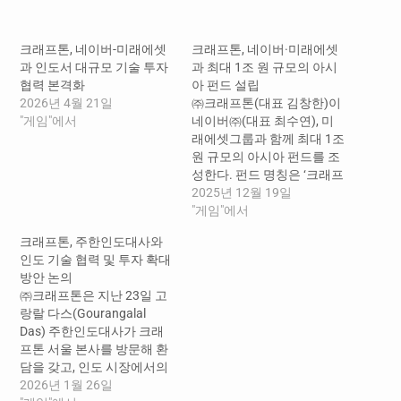
중...
크래프톤, 네이버-미래에셋
크래프톤, 네이버·미래에셋
과 인도서 대규모 기술 투자
과 최대 1조 원 규모의 아시
협력 본격화
아 펀드 설립
2026년 4월 21일
㈜크래프톤(대표 김창한)이
"게임"에서
네이버㈜(대표 최수연), 미
래에셋그룹과 함께 최대 1조
원 규모의 아시아 펀드를 조
성한다. 펀드 명칭은 ‘크래프
톤-네이버-미래에셋 유니콘
2025년 12월 19일
그로쓰 펀드’(KRAFTON-
"게임"에서
NAVER-MIRAEASSET
크래프톤, 주한인도대사와
Unicorn Growth Investment
인도 기술 협력 및 투자 확대
Fund, 이하 유니콘 그로쓰
방안 논의
펀드)다. 유니콘 그로쓰 펀드
㈜크래프톤은 지난 23일 고
는 한국·인도 등 아시아 주요
랑랄 다스(Gourangalal
기술기업에 투자하는 대형
Das) 주한인도대사가 크래
펀드다. 인도는 세계에서 가
프톤 서울 본사를 방문해 환
장 빠르게 성장하는 기술 산
담을 갖고, 인도 시장에서의
업과 스타트업 생태계를 갖
기술 협력과 투자 확대 방안
2026년 1월 26일
춘 국가로, AI, 핀테크,…