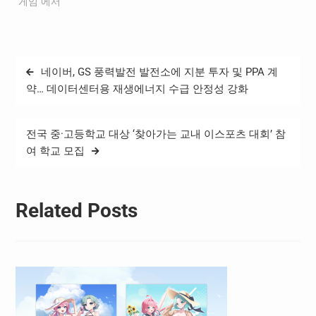
에 대해 논의했다고 밝혔다.
"게임"에서
환담에는 고랑랄 다스 주한
인도대사를 비롯해 니시 칸
트 싱(Nishi Kant Singh) 부
대사, 장병규 크래프톤 이사
글
네이버, GS 풍력발전 발전소에 지분 투자 및 PPA 계
회 의장 및 김낙형 크래프톤
탐
인도·이머징 마켓 사업이사
약… 데이터센터용 재생에너지 수급 안정성 강화
가 참석했다. 참석자들은 AI,
색
콘텐츠, 디지털 엔터테인먼
트…
전국 중·고등학교 대상 ‘찾아가는 교내 이스포츠 대회’ 참
여 학교 모집
Related Posts