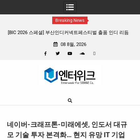
Breaking News
 리듬
판타지 케이팝 애니메이션 ‘고스트밴드’ 8월 26일(수) 개봉
확정, 소울 충만한 메인 포스터 & 메인 예고편 공개
08 8월, 2026
Facebook
Twitter
YouTube
Plus
Pinterest
Skip
Google
to
content
네이버-크래프톤-미래에셋, 인도서 대규
모 기술 투자 본격화… 현지 유망 IT 기업