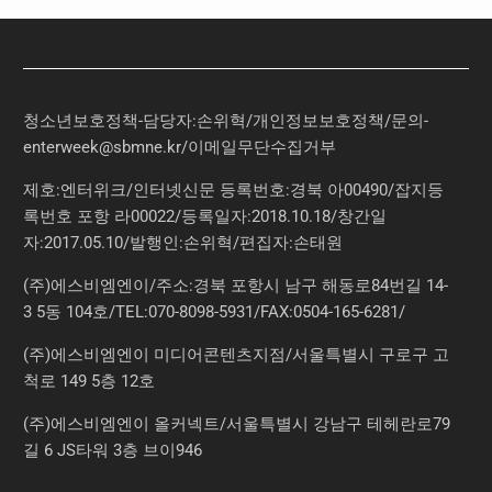
청소년보호정책-담당자:손위혁
/
개인정보보호정책
/
문의
-
enterweek@sbmne.kr
/이메일무단수집거부
제호:엔터위크/인터넷신문 등록번호:경북 아00490/잡지등
록번호 포항 라00022/등록일자:2018.10.18/창간일
자:2017.05.10/발행인:손위혁/편집자:손태원
(주)에스비엠엔이/주소:경북 포항시 남구 해동로84번길 14-
3 5동 104호/TEL:070-8098-5931/FAX:0504-165-6281/
(주)에스비엠엔이 미디어콘텐츠지점/서울특별시 구로구 고
척로 149 5층 12호
(주)에스비엠엔이 올커넥트/서울특별시 강남구 테헤란로79
길 6 JS타워 3층 브이946