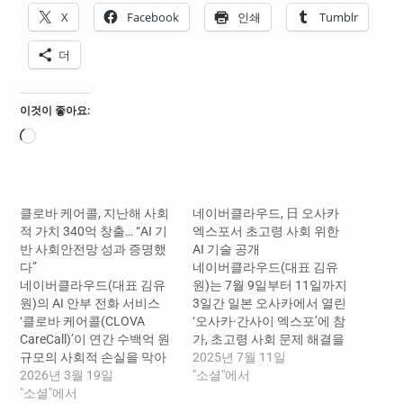
X
Facebook
인쇄
Tumblr
더
이것이 좋아요:
로
드
중...
클로바 케어콜, 지난해 사회
네이버클라우드, 日 오사카
적 가치 340억 창출… “AI 기
엑스포서 초고령 사회 위한
반 사회안전망 성과 증명했
AI 기술 공개
다”
네이버클라우드(대표 김유
네이버클라우드(대표 김유
원)는 7월 9일부터 11일까지
원)의 AI 안부 전화 서비스
3일간 일본 오사카에서 열린
‘클로바 케어콜(CLOVA
‘오사카·간사이 엑스포’에 참
CareCall)’이 연간 수백억 원
가, 초고령 사회 문제 해결을
규모의 사회적 손실을 막아
위한 AI 및 디지털트윈 기술
2025년 7월 11일
내는 ‘디지털 사회안전망’의
2026년 3월 19일
기반의 디지털 복지 모델을
"소셜"에서
가치를 증명했다. 팀네이버
"소셜"에서
공개했다. 이번 전시는 기술