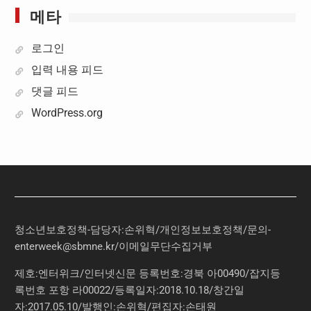
메타
로그인
입력 내용 피드
댓글 피드
WordPress.org
청소년보호정책-담당자:손위혁
/
개인정보보호정책
/
문의
-
enterweek@sbmne.kr
/이메일무단수집거부
제호:엔터위크/인터넷신문 등록번호:경북 아00490/잡지등
록번호 포항 라00022/등록일자:2018.10.18/창간일
자:2017.05.10/발행인:손위혁/편집자:손태원