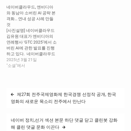
는 연세대학교 ESG/기업윤
이 실질적인 사회 문제 해결
네이버클라우드, 엔비디아
리 연구센터와 함께 ‘클로바
에 어떻게 기여할 수 있는지
와 동남아 소버린 AI 공략 본
케어콜’의 사회적 가치를 측
를 보여주며 현지 방문객들
격화… 연내 성공 사례 만들
정하는 공동 연구를 완료하
의 높은 관심을 받았다. ​ 전
것
고, 그 결과를 담은 ‘네이버
시의 핵심 기술은 ▲ 독거 어
[사진설명] 네이버클라우드
케어콜 사회적가치 측정’ 리
르신의…
김유원 대표가 엔비디아의
포트를 발간했다고 19일 밝
연례행사 ‘GTC 2025’에서 소
혔다. 이번 연구는 지난 10월
버린 AI에 관한 발표를 진행
공개된 ‘디지털…
하고 있다. ​ 네이버클라우드
김유원 대표는 미국 산호세
2025년 3월 21일
에서 개최된 엔비디아의 연
"소셜"에서
례행사 ‘GTC 2025’에 참여해
엔비디아와 소버린 AI 생태
계 구축을 위한 협력을 공고
히 하고, 이를 통해 연내에 동
글
제27회 전주국제영화제 한국경쟁 선정작 공개, 한국
남아 지역에서 가시적 성과
탐
를 이뤄내겠다는 포부를 밝
영화의 새로운 목소리 전주에서 만난다
혔다. ​ 김대표는 GTC 행사
색
중…
네이버 정치,선거 섹션 본문 하단 댓글 닫고 클린봇 강화
해 클린 댓글 문화 이끈다