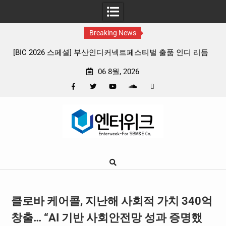
Breaking News
 리듬
판타지 케이팝 애니메이션 ‘고스트밴드’ 8월 26일(수) 개봉
확정, 소울 충만한 메인 포스터 & 메인 예고편 공개
06 8월, 2026
Facebook
Twitter
YouTube
Plus
Pinterest
Skip
Google
to
content
클로바 케어콜, 지난해 사회적 가치 340억
창출… “AI 기반 사회안전망 성과 증명했