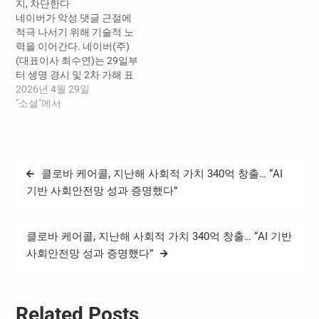
지, 차단한다
오픈하고 정치/선거 섹션 뉴
시스템 ‘클린봇’이 작동해 악
네이버가 악성 댓글 근절에
스 댓글정책, 선거 관련 허위
성 댓글을 탐지한다. 일정 기
적극 나서기 위해 기술적 노
댓글 신고 기능 적용 등을 공
준을 초과할 경우 “클린봇이
력을 이어간다. 네이버(주)
개했다. ‘제9회 전국동시지
악성 댓글을…
(대표이사 최수연)는 29일부
방선거 특별페이지’는 ▲각…
터 생명 경시 및 2차 가해 표
현 탐지를 집중 강화한 악성
2026년 4월 29일
댓글 탐지 시스템 ‘AI클린봇
"소셜"에서
3.0’ 업그레이드를 완료했다
고 밝혔다. 이번 업그레이드
를 통해 네이버는 ▲자살, 사
망, 신체 훼손 등과 관련해 생
글
클로바 케어콜, 지난해 사회적 가치 340억 창출… “AI
명 경시를 조장하는 댓글 ▲
탐
사건, 사고 피해자 및 유족
기반 사회안전망 성과 증명했다”
을…
색
클로바 케어콜, 지난해 사회적 가치 340억 창출… “AI 기반
사회안전망 성과 증명했다”
Related Posts