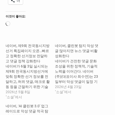
더
이것이 좋아요:
로
드
중...
네이버, 제9회 전국동시지방
네이버, 클린봇 탐지 악성 댓
선거 특집페이지 오픈…빠르
글 많아지면 뉴스 댓글 비활
고 정확한 선거정보 전달하
성화한다
고 댓글 정책 강화한다
네이버가 건전한 댓글 문화
네이버가 6월 3일 실시되는
조성을 위한 정책적, 기술적
제9회 전국동시지방선거에
노력을 이어간다. 네이버
맞춰 정확한 선거 정보를 전
(주)(대표이사 최수연)는 23
달하고, 허위 댓글, 매크로 활
일부터 악성 댓글이 일정 기
동 등을 근절하기 위한 기술
준을 초과한 기사에 대해 댓
2026년 4월 23일
적, 정책적 노력을 함께한다.
2026년 5월 8일
글 서비스를 자동으로 비활
"소셜"에서
네이버(주)(대표이사 최수
"소셜"에서
성화는 정책을 시행한다고
연)는 7일부터 다양한 선거
밝혔다. 정치, 선거 섹션을
네이버, ‘AI 클린봇 3.0’ 업그
정보를 담은 ‘제9회 전국동
포함해 모든 섹션 기사를 대
레이드로 악성 댓글 적극 탐
시지방선거 특별페이지’를
상으로 인공지능 기반 탐지