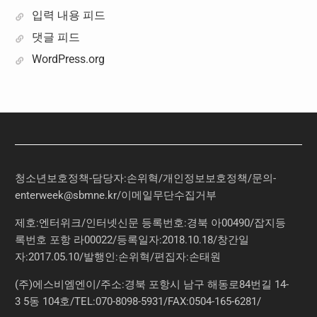
입력 내용 피드
댓글 피드
WordPress.org
청소년보호정책-담당자:손위혁
/
개인정보보호정책
/
문의
-
enterweek@sbmne.kr
/이메일무단수집거부
제호:엔터위크/인터넷신문 등록번호:경북 아00490/잡지등
록번호 포항 라00022/등록일자:2018.10.18/창간일
자:2017.05.10/발행인:손위혁/편집자:손태원
(주)에스비엠엔이/주소:경북 포항시 남구 해동로84번길 14-
3 5동 104호/TEL:070-8098-5931/FAX:0504-165-6281/