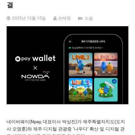
결
2025년 12월 15일
손태원
소셜
네이버페이(Npay, 대표이사 박상진)가 제주특별자치도(도지
사 오영훈)와 제주 디지털 관광증 ‘나우다’ 확산 및 디지털 관