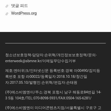
댓글 피드
WordPress.org
청소년보호정책-담당자:손위혁
/
개인정보보호정책
/
문의
-
enterweek@sbmne.kr
/이메일무단수집거부
제호:엔터위크/인터넷신문 등록번호:경북 아00490/잡지등
록번호 포항 라00022/등록일자:2018.10.18/창간일
자:2017.05.10/발행인:손위혁/편집자:손태원
(주)에스비엠엔이/주소:경북 포항시 남구 해동로84번길 14-
3 5동 104호/TEL:070-8098-5931/FAX:0504-165-6281/
(주)에스비엠엔이 미디어콘텐츠지점/서울특별시 구로구 고