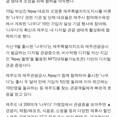
광 생태계 조성을 위해 협력을 약속했다.
13일 박상진 Npay 대표와 오영훈 제주특별자치도지사를 비롯
한 ‘나우다’ 관련 기관 및 단체 대표들은 제주시 함덕해수욕장
에서 개최된 ‘나우다’ 10만 가입자 달성 기념 행사에 참여해,
‘나우다’의 확산과 제주도 내 디지털 관광 생태계 활성화에 협
력하기로 했다.
지난 9월 출시된 ‘나우다’는 제주특별자치도와 제주관광공사
가 발급하는 디지털 관광증으로, 비수탁형 디지털 자산 지갑
인 ‘Npay 월렛’을 활용한 NFT(대체불가능토큰) 기반의 디지털
관광 증명서다.
제주도와 제주관광공사, Npay가 함께 협력하여 출시한 ‘나우
다’는 출시 두 달여 만에 가입자 5만명 돌파에 이어 최근에는
10만명을 돌파하는 등 제주도를 찾는 관광객들에게 빠르게 호
응을 얻고 있다.
제주도 내 200여개 ‘나우다’ 가맹점에서 관광증을 보여주면 ▲
관광지, 체험/레포츠, 식음료, 쇼핑몰 등의 다양한 제휴사 할인
▲제주 공영관광지 27곳 무료 또는 반값 혜택 등, 관광객이라