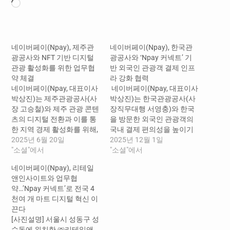
로
드
중...
네이버페이(Npay), 제주관
네이버페이(Npay), 한국관
광공사와 NFT 기반 디지털
광공사와 ‘Npay 커넥트’ 기
관광 활성화를 위한 업무협
반 외국인 관광객 결제 인프
약 체결
라 강화 협력
네이버페이(Npay, 대표이사
​ 네이버페이(Npay, 대표이사
박상진)는 제주관광공사(사
박상진)는 한국관광공사(사
장 고승철)와 제주 관광 콘텐
장직무대행 서영충)와 한국
츠의 디지털 전환과 이를 통
을 방문한 외국인 관광객의
한 지역 경제 활성화를 위해,
국내 결제 편의성을 높이기
‘제주 NFT 디지털관광증 확
2025년 6월 20일
위한 업무협약을 체결했다
2025년 12월 1일
산 및 디지털 관광 생태계 조
"소셜"에서
고 1일 밝혔다. ​ 이번 협약을
"소셜"에서
성을 위한 업무협약’을 체결
통해 양사는 Npay의 오프라
네이버페이(Npay), 리테일
했다고 20일 밝혔다. ​ 양측은
인 통합 단말기 ‘Npay 커넥
앤인사이트와 업무협
이번 협약을 통해 오는 9월
트’가 전국 주요 관광지에 확
약…’Npay 커넥트’로 전국 4
NFT를 기반으로 한 제주 디
대될 수 있도록 협력하여, 외
천여 개 마트 디지털 혁신 이
지털관광증인 ‘나우다
국인 관광객이 결제 수단의
끈다
(NOWDA)’ 발급을 추진한다.
제약 없이 여행할 수 있는 결
[사진설명] 서울시 성동구 성
이를 통해 제주 관광객과 지
제 인프라를 조성할 계획이
수동에 위치한 ㈜리테일앤