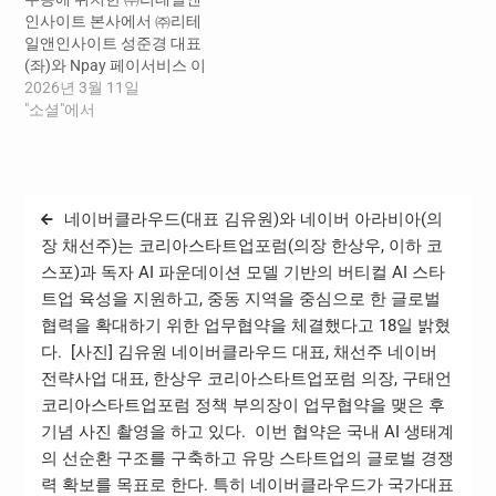
역…
다.…
인사이트 본사에서 ㈜리테
일앤인사이트 성준경 대표
(좌)와 Npay 페이서비스 이
향철 책임리더(우)가 업무협
2026년 3월 11일
약을 체결하고 있다. 네이버
"소셜"에서
페이(Npay, 대표이사 박상
진)가 클라우드 기반 리테일
테크 기업 ㈜리테일앤인사
이트(대표이사 성준경)와 국
글
네이버클라우드(대표 김유원)와 네이버 아라비아(의
내 소매유통시장의 디지털
탐
혁신을 위한 업무협약을 맺
장 채선주)는 코리아스타트업포럼(의장 한상우, 이하 코
었다고 11일 밝혔다. 이번 업
스포)과 독자 AI 파운데이션 모델 기반의 버티컬 AI 스타
색
무협약을 통해, 오프라인 통
트업 육성을 지원하고, 중동 지역을 중심으로 한 글로벌
합 단말기 ‘Npay 커넥트’가
협력을 확대하기 위한 업무협약을 체결했다고 18일 밝혔
리테일앤인사이트와 가맹
다. ​ [사진] 김유원 네이버클라우드 대표, 채선주 네이버
계약을 맺은 전국 4천여 개…
전략사업 대표, 한상우 코리아스타트업포럼 의장, 구태언
코리아스타트업포럼 정책 부의장이 업무협약을 맺은 후
기념 사진 촬영을 하고 있다. ​ 이번 협약은 국내 AI 생태계
의 선순환 구조를 구축하고 유망 스타트업의 글로벌 경쟁
력 확보를 목표로 한다. 특히 네이버클라우드가 국가대표