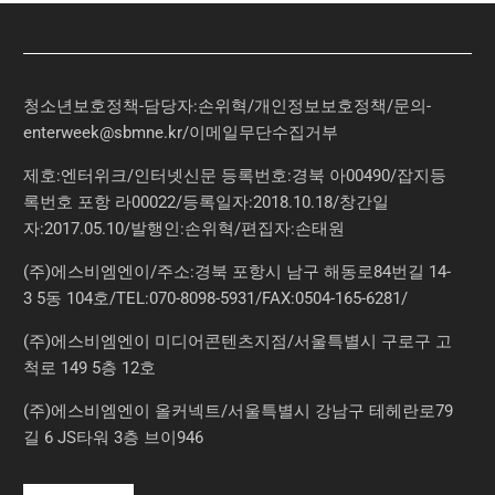
청소년보호정책-담당자:손위혁
/
개인정보보호정책
/
문의
-
enterweek@sbmne.kr
/이메일무단수집거부
제호:엔터위크/인터넷신문 등록번호:경북 아00490/잡지등
록번호 포항 라00022/등록일자:2018.10.18/창간일
자:2017.05.10/발행인:손위혁/편집자:손태원
(주)에스비엠엔이/주소:경북 포항시 남구 해동로84번길 14-
3 5동 104호/TEL:070-8098-5931/FAX:0504-165-6281/
(주)에스비엠엔이 미디어콘텐츠지점/서울특별시 구로구 고
척로 149 5층 12호
(주)에스비엠엔이 올커넥트/서울특별시 강남구 테헤란로79
길 6 JS타워 3층 브이946