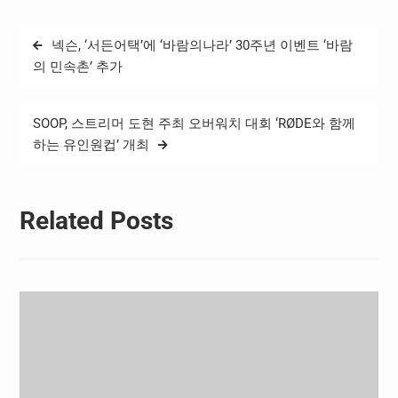
수단 구성, 유소년 시스템 관
리 등 선수단 관련 총괄 업무
글
넥슨, ‘서든어택’에 ‘바람의나라’ 30주년 이벤트 ‘바람
를 책임진다. 2026년부터는
탐
K리그 모든 구단이 테크니컬
의 민속촌’ 추가
디렉터를 의무적으로 보유
색
해야 한다. 따라서 이번 세미
나는…
SOOP, 스트리머 도현 주최 오버워치 대회 ‘RØDE와 함께
하는 유인원컵’ 개최
Related Posts