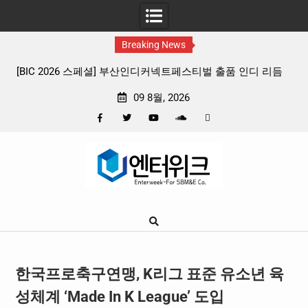
Breaking News
인디 리듬
판타지 케이팝 애니메이션 ‘고스트밴드’ 8월 26일(수) 개봉
확정, 소울 충만한 메인 포스터 & 메인 예고편 공개
09 8월, 2026
Facebook
Twitter
YouTube
Plus
Pinterest
Skip
Google
to
content
한국프로축구연맹, K리그 표준 유소년 육
성체계 ‘Made In K League’ 도입