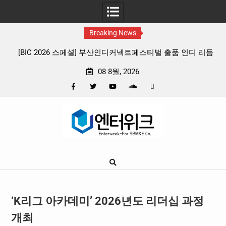
Breaking News
커넥트페스티벌 출품 인디 리듬
판타지 케이팝 애니메이션 ‘고스트밴드’ 8
리뷰
확정, 소울 충만한 메인 포스터 & 메
08 8월, 2026
Facebook
Twitter
YouTube
Plus
Pinterest
Skip
Google
to
content
‘K리그 아카데미’ 2026년도 리더십 과정
개최