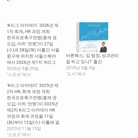
드
중...
‘K리그 아카데미’ 2026년 제
1차 회계, HR 과정 개최
한국프로축구연맹(총재 권
오갑, 이하 ‘연맹’)이 27일
(수)과 28일(목) 이틀간 서울
바른북스, ‘김 팀장, 성과관리
중구에 위치한 서울스퀘어
잘 하고 있나?’ 출간
에서 2026년 제1차 ‘K리그
2019년 5월 9일
아카데미’ 회계 과정
2026년 5월 29일
"도서"에서
과 HR 과정을 진행했다. 이
"스포츠"에서
번 과정에는 연맹과 K리
‘K리그 아카데미’ 2025년 제
그 29개 구단 회계·인사 담당
2차 HR, 회계 과정 개최
자 100여 명이 참석했다. 첫
한국프로축구연맹(총재 권
날 열린 회계 과정은 개정 세
오갑, 이하 ‘연맹’)이 2025년
법, 재정건전화 제도, AI 기반
제2차 K리그 아카데미 HR
재무 프로세스 등 구단 재무
과정과 회계 과정을 11일
운영의 투명성과 실무 역량
(화)부터 12일(수) 이틀에 걸
강화를 위한 교육으로 구성
쳐 개최했다. K리그 회계, 인
2025년 11월 13일
됐다. 이날 첫 번째 강의에서
사 담당자들의 역량 제고를
"스포츠"에서
는 세무회계법인 여솔 방준