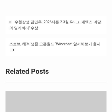
위해 열린 이번 과정에는 K
영 세무사가 'K리그 구단 담
리그 전 구단 실무자 약 100
당자들을 위한…
명이 참석했다. 첫날 열린
HR 과정은 서울시 중구에 있
글
수원삼성 김민우, 2026시즌 2-3월 K리그 ‘페덱스 이달
는 서울스퀘어에서 진행했
탐
다. 첫 번째 강의는 노무법인
의 딜리버리’ 수상
예담HR컨설팅 정호영 노무
색
사가…
스토브, 해적 생존 오픈월드 ‘Windrose’ 앞서해보기 출시
Related Posts