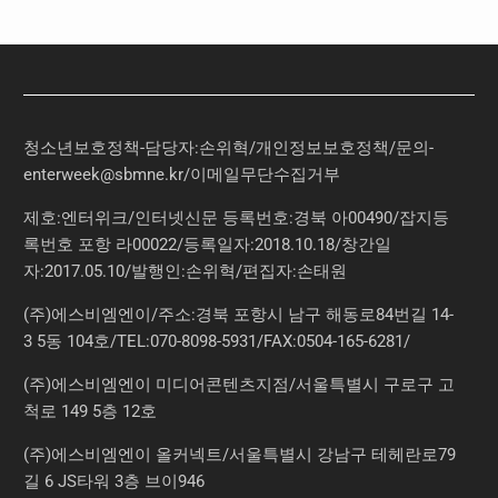
청소년보호정책-담당자:손위혁
/
개인정보보호정책
/
문의
-
enterweek@sbmne.kr
/이메일무단수집거부
제호:엔터위크/인터넷신문 등록번호:경북 아00490/잡지등
록번호 포항 라00022/등록일자:2018.10.18/창간일
자:2017.05.10/발행인:손위혁/편집자:손태원
(주)에스비엠엔이/주소:경북 포항시 남구 해동로84번길 14-
3 5동 104호/TEL:070-8098-5931/FAX:0504-165-6281/
(주)에스비엠엔이 미디어콘텐츠지점/서울특별시 구로구 고
척로 149 5층 12호
(주)에스비엠엔이 올커넥트/서울특별시 강남구 테헤란로79
길 6 JS타워 3층 브이946