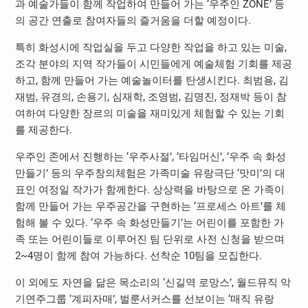
과 예술가들이 함께 작업하여 만들어 가는 ‘우주인 ZONE’ 등
의 공간 연출로 참여자들의 즐거움을 더할 예정이다.
특히 화성시에 작업실을 두고 다양한 작업을 하고 있는 미술,
조각 분야의 지역 작가들이 시민들에게 예술체험 기회를 제공
하고, 함께 만들어 가는 예술놀이터를 탄생시킨다. 최범용, 김
재범, 유경의, 손용기, 심재학, 조영범, 김명진, 정재박 등이 참
여하여 다양한 장르의 미술을 재미있게 체험할 수 있는 기회
를 제공한다.
우주인 존에서 진행하는 ‘우주사절’, ‘타임머신’, ‘우주 속 화성
만들기’ 등의 우주창의체험은 가족미술 유랑극단 ‘맛미’의 대
표인 여정일 작가가 함께한다. 상상력을 바탕으로 온 가족이
함께 만들어 가는 우주공간을 구현하는 ‘프로세스 아트’를 체
험해 볼 수 있다. ‘우주 속 화성만들기’는 어린이를 포함한 가
족 또는 어린이들로 이루어진 팀 단위로 사전 신청을 받으며
2~4명이 함께 참여 가능하다. 선착순 10팀을 모집한다.
이 외에도 자연을 닮은 목소리의 ‘신길역 로망스’, 월드뮤직 악
기연주그룹 ‘계피자매’, 벌룬서커스를 선보이는 ‘매직 유랑