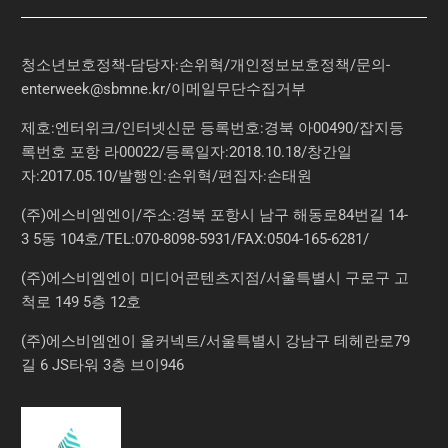
청소년보호정책-담당자:손위혁
/
개인정보보호정책
/
문의
-
enterweek@sbmne.kr
/이메일무단수집거부
제호:엔터위크/인터넷신문 등록번호:경북 아00490/잡지등
록번호 포항 라00022/등록일자:2018.10.18/창간일
자:2017.05.10/발행인:손위혁/편집자:손태원
(주)에스비엠엔이/주소:경북 포항시 남구 해동로84번길 14-
3 5동 104호/TEL:070-8098-5931/FAX:0504-165-6281/
(주)에스비엠엔이 미디어콘텐츠지점/서울특별시 구로구 고
척로 149 5층 12호
(주)에스비엠엔이 올커넥트/서울특별시 강남구 테헤란로79
길 6 JS타워 3층 브이946