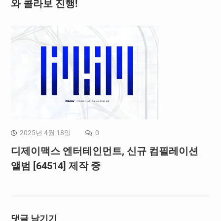
와 콜라보 진행!
2025년 4월 18일
0
디제이맥스 엔터테인먼트, 신규 컴필레이션
앨범 [64514] 제작 중
댓글 남기기