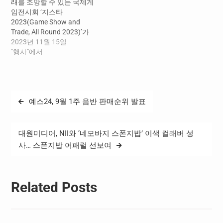
래를 조망할 수 있는 국제게
임전시회 ‘지스타
2023(Game Show and
Trade, All Round 2023)’가
11월 16일(목) 부산 벡스코
2023년 11월 15일
에서 대단원의 막을 올린다.
"행사"에서
올해 19회째를 맞이한 ‘지스
타 2023’은 한국게임산업협
회(K-GAMES)가 주최하고
지스타조직위원회와 부산정
글
예스24, 9월 1주 음반 판매순위 발표
보산업진흥원이 공동 주관
탐
을 맡아 11월 16일(목)부터
19일(일)까지 4일간 개최된
색
다. 개막식에는 강신철 지스
대원미디어, NII와 ‘네모바지 스폰지밥’ 이색 컬래버 성
타조직위원회 위원장과 함
사… 스폰지밥 어패럴 선보여
께 올해 지스타의 참가사 및
유관기관의…
Related Posts