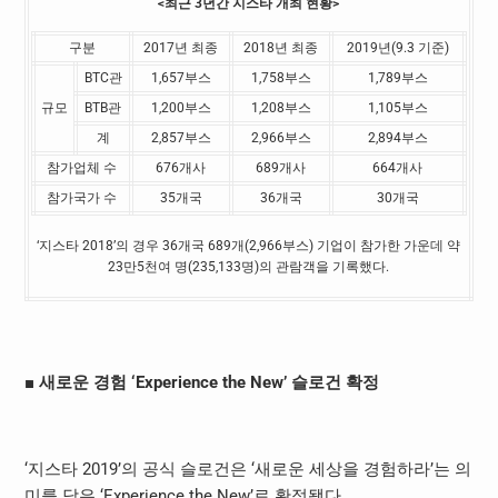
<
최근
3
년간 지스타 개최 현황
>
구분
2017년 최종
2018년 최종
2019년(9.3 기준)
BTC관
1,657부스
1,758부스
1,789부스
규모
BTB관
1,200부스
1,208부스
1,105부스
계
2,857부스
2,966부스
2,894부스
참가업체 수
676개사
689개사
664개사
참가국가 수
35개국
36개국
30개국
‘지스타 2018’의 경우 36개국 689개(2,966부스) 기업이 참가한 가운데 약
23만5천여 명(235,133명)의 관람객을 기록했다.
■
새로운 경험
‘
Experience the New
’
슬로건 확정
‘지스타 2019’의 공식 슬로건은 ‘새로운 세상을 경험하라’는 의
미를 담은 ‘Experience the New’로 확정됐다.