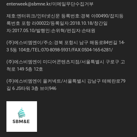
enterweek@sbmne.kr
/이메일무단수집거부
제호:엔터위크/인터넷신문 등록번호:경북 아00490/잡지등
록번호 포항 라00022/등록일자:2018.10.18/창간일
자:2017.05.10/발행인:손위혁/편집자:손태원
(주)에스비엠엔이/주소:경북 포항시 남구 해동로84번길 14-
3 5동 104호/TEL:070-8098-5931/FAX:0504-165-6281/
(주)에스비엠엔이 미디어콘텐츠지점/서울특별시 구로구 고
척로 149 5층 12호
(주)에스비엠엔이 올커넥트/서울특별시 강남구 테헤란로79
길 6 JS타워 3층 브이946