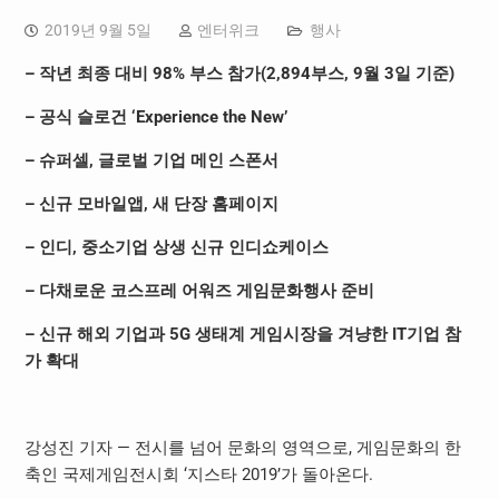
2019년 9월 5일
엔터위크
행사
–
작년 최종 대비
98%
부스 참가
(2,894
부스
, 9
월
3
일 기준
)
–
공식 슬로건
‘Experience the New’
–
슈퍼셀
,
글로벌 기업 메인 스폰서
–
신규 모바일앱
,
새 단장 홈페이지
–
인디
,
중소기업 상생 신규 인디쇼케이스
–
다채로운 코스프레 어워즈 게임문화행사 준비
–
신규 해외 기업과
5G
생태계 게임시장을 겨냥한
IT
기업 참
가 확대
강성진 기자 — 전시를 넘어 문화의 영역으로, 게임문화의 한
축인 국제게임전시회 ‘지스타 2019’가 돌아온다.