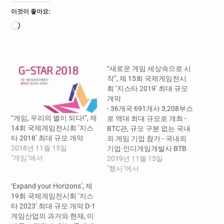
이것이 좋아요:
로
드
중...
“새로운 게임 세상속으로 시
작”, 제 15회 국제게임전시
회 ’지스타 2019’ 최대 규모
개막
- 36개국 691개사 3,208부스
“게임, 우리의 별이 되다!”, 제
로 역대 최대 규모로 개최 -
14회 국제게임전시회 ’지스
BTC관, 규모 구분 없는 국내
타 2018’ 최대 규모 개막
외 게임 기업 참가 - 국내외
2018년 11월 15일
기업·인디게임개발사 BTB
"게임"에서
관 수요 활발 - 전시장 안팎 e
2019년 11월 15일
스포츠 콘텐츠 대거 마련 -
"행사"에서
공식 부대행사, 높은 완성도
‘Expand your Horizons’, 제
에 관심 ‘UP’ 강성진 기자 --
19회 국제게임전시회 ’지스
게임산업의 과거와 현재, 미
타 2023’ 최대 규모 개막 D-1
래를 조망할 수 있는 국제게
게임산업의 과거와 현재, 미
임전시회 ‘지스타…