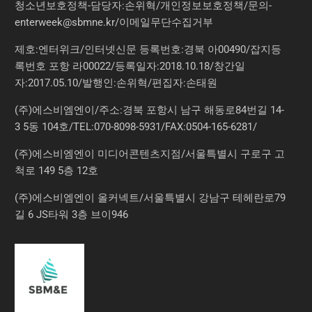
청소년보호정책-담당자:손위혁
/
개인정보보호정책
/
문의
-
enterweek@sbmne.kr
/이메일무단수집거부
제호:엔터위크/인터넷신문 등록번호:경북 아00490/잡지등
록번호 포항 라00022/등록일자:2018.10.18/창간일
자:2017.05.10/발행인:손위혁/편집자:손태원
(주)에스비엠엔이/주소:경북 포항시 남구 해동로84번길 14-
3 5동 104호/TEL:070-8098-5931/FAX:0504-165-6281/
(주)에스비엠엔이 미디어콘텐츠지점/서울특별시 구로구 고
척로 149 5층 12호
(주)에스비엠엔이 올커넥트/서울특별시 강남구 테헤란로79
길 6 JS타워 3층 브이946