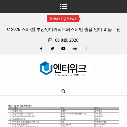
Breaking News
 리듬
판타지 케이팝 애니메이션 ‘고스트밴드’ 8월 26일(수) 개봉
확정, 소울 충만한 메인 포스터 & 메인 예고편 공개
08 8월, 2026
Facebook
Twitter
YouTube
Plus
Pinterest
Skip
Google
to
content