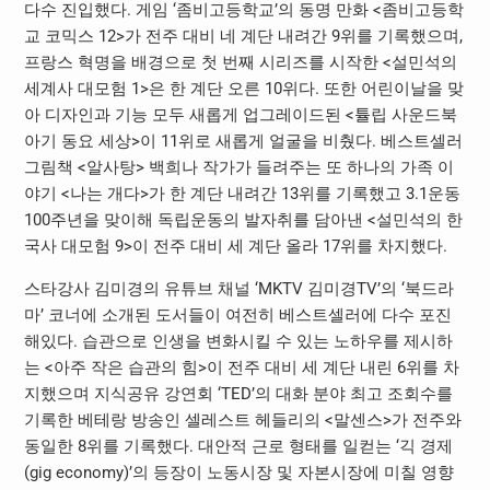
다수 진입했다. 게임 ‘좀비고등학교’의 동명 만화 <좀비고등학
교 코믹스 12>가 전주 대비 네 계단 내려간 9위를 기록했으며,
프랑스 혁명을 배경으로 첫 번째 시리즈를 시작한 <설민석의
세계사 대모험 1>은 한 계단 오른 10위다. 또한 어린이날을 맞
아 디자인과 기능 모두 새롭게 업그레이드된 <튤립 사운드북
아기 동요 세상>이 11위로 새롭게 얼굴을 비췄다. 베스트셀러
그림책 <알사탕> 백희나 작가가 들려주는 또 하나의 가족 이
야기 <나는 개다>가 한 계단 내려간 13위를 기록했고 3.1운동
100주년을 맞이해 독립운동의 발자취를 담아낸 <설민석의 한
국사 대모험 9>이 전주 대비 세 계단 올라 17위를 차지했다.
스타강사 김미경의 유튜브 채널 ‘MKTV 김미경TV’의 ‘북드라
마’ 코너에 소개된 도서들이 여전히 베스트셀러에 다수 포진
해있다. 습관으로 인생을 변화시킬 수 있는 노하우를 제시하
는 <아주 작은 습관의 힘>이 전주 대비 세 계단 내린 6위를 차
지했으며 지식공유 강연회 ‘TED’의 대화 분야 최고 조회수를
기록한 베테랑 방송인 셀레스트 헤들리의 <말센스>가 전주와
동일한 8위를 기록했다. 대안적 근로 형태를 일컫는 ‘긱 경제
(gig economy)’의 등장이 노동시장 및 자본시장에 미칠 영향