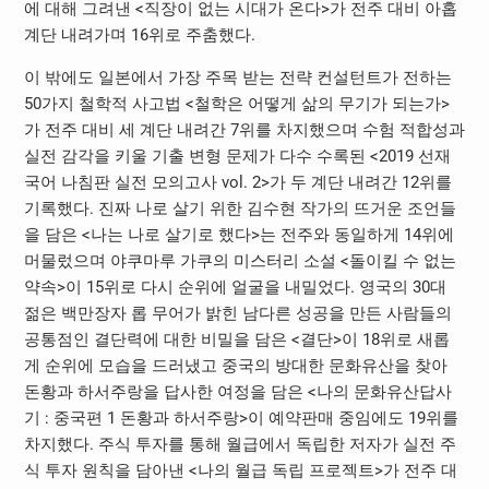
에 대해 그려낸 <직장이 없는 시대가 온다>가 전주 대비 아홉
계단 내려가며 16위로 주춤했다.
이 밖에도 일본에서 가장 주목 받는 전략 컨설턴트가 전하는
50가지 철학적 사고법 <철학은 어떻게 삶의 무기가 되는가>
가 전주 대비 세 계단 내려간 7위를 차지했으며 수험 적합성과
실전 감각을 키울 기출 변형 문제가 다수 수록된 <2019 선재
국어 나침판 실전 모의고사 vol. 2>가 두 계단 내려간 12위를
기록했다. 진짜 나로 살기 위한 김수현 작가의 뜨거운 조언들
을 담은 <나는 나로 살기로 했다>는 전주와 동일하게 14위에
머물렀으며 야쿠마루 가쿠의 미스터리 소설 <돌이킬 수 없는
약속>이 15위로 다시 순위에 얼굴을 내밀었다. 영국의 30대
젊은 백만장자 롭 무어가 밝힌 남다른 성공을 만든 사람들의
공통점인 결단력에 대한 비밀을 담은 <결단>이 18위로 새롭
게 순위에 모습을 드러냈고 중국의 방대한 문화유산을 찾아
돈황과 하서주랑을 답사한 여정을 담은 <나의 문화유산답사
기 : 중국편 1 돈황과 하서주랑>이 예약판매 중임에도 19위를
차지했다. 주식 투자를 통해 월급에서 독립한 저자가 실전 주
식 투자 원칙을 담아낸 <나의 월급 독립 프로젝트>가 전주 대