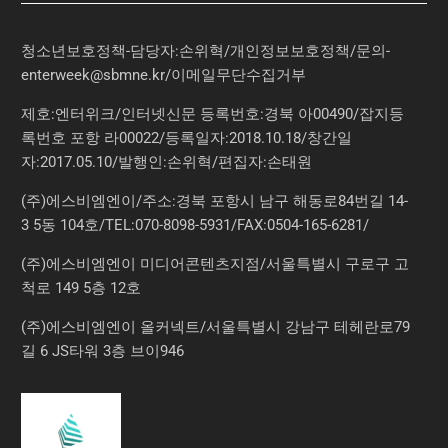
청소년보호정책-담당자:손위혁
/
개인정보보호정책
/
문의
-
enterweek@sbmne.kr
/이메일무단수집거부
제호:엔터위크/인터넷신문 등록번호:경북 아00490/잡지등
록번호 포항 라00022/등록일자:2018.10.18/창간일
자:2017.05.10/발행인:손위혁/편집자:손태원
(주)에스비엠엔이/주소:경북 포항시 남구 해동로84번길 14-
3 5동 104호/TEL:070-8098-5931/FAX:0504-165-6281/
(주)에스비엠엔이 미디어콘텐츠지점/서울특별시 구로구 고
척로 149 5층 12호
(주)에스비엠엔이 올커넥트/서울특별시 강남구 테헤란로79
길 6 JS타워 3층 브이946