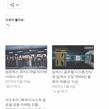
더
이것이 좋아요:
로
드
중...
컴퓨텍스 2019, 29일 타이베
딥엑스, 글로벌 시스템 반도
이에서 개막
체 업계의 인정 ‘2024년 올
2019년 5월 29일
해의 제품상’ 수상
"행사"에서
2025년 2월 6일
"소셜"에서
네오위즈, SK하이닉스와 글
로벌 공동 마케팅 진행…