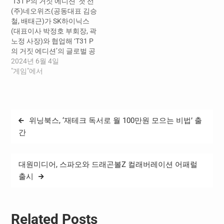
‘T31 P의 거짓 에디션’ 첫 선
(주)네오위즈(공동대표 김승
철, 배태근)가 SK하이닉스
(대표이사 박정호 부회장, 곽
노정 사장)와 협업해 ‘T31 P
의 거짓 에디션’의 글로벌 공
동 마케팅을 진행한다고 4일
2024년 6월 4일
밝혔다. 양사는 지난해 11
"게임"에서
월 P의 거짓을 중심으로 한
글로벌 마케팅 업무협약
(MOU)를 체결했다. 첫 번째
협업의 일환으로 SK하이닉
글
위닝북스, ‘재테크 독서로 월 100만원 모으는 비법’ 출
스의 ‘T31’과 네오위즈 ‘P의
탐
거짓’이 콜라보한 ‘T31 P의
간
거짓 에디션’을 오는 7월 한
색
국, 미국, 일본 등에서 1,000
세트 한정 판매한다. T31 P
대원미디어, 스파오와 드래곤볼Z 컬래버레이션 어패럴
의 거짓 에디션은 SK하이닉
출시
스가 지난 3월 출시
한 USB 스틱형 SSD ‘T31’ 외
관에 P의 거짓 전투 시스템
인 ‘리전암’을 감각적으로…
Related Posts