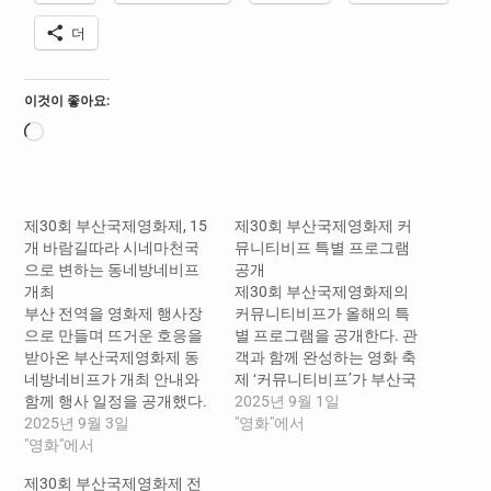
더
이것이 좋아요:
로
드
중...
제30회 부산국제영화제, 15
제30회 부산국제영화제 커
개 바람길따라 시네마천국
뮤니티비프 특별 프로그램
으로 변하는 동네방네비프
공개
개최
제30회 부산국제영화제의
부산 전역을 영화제 행사장
커뮤니티비프가 올해의 특
으로 만들며 뜨거운 호응을
별 프로그램을 공개한다. 관
받아온 부산국제영화제 동
객과 함께 완성하는 영화 축
네방네비프가 개최 안내와
제 ‘커뮤니티비프’가 부산국
함께 행사 일정을 공개했다.
제영화제 30회를 추억하는
2025년 9월 1일
동네방네비프는 부산국제영
2025년 9월 3일
특별한 프로그램들을 선보
"영화"에서
화제가 개최되는 해운대 일
"영화"에서
인다. 커뮤니티비프는 매년
대를 벗어나, 부산 전역이 영
참신한 기획과 함께 올해까
제30회 부산국제영화제 전
화제의 무대가 되는 지역 친
지 8년째 부산 시민들과 시