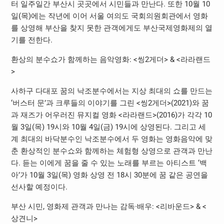
터 일주일간 부산시 곳곳에서 시민들과 만난다. 또한 10월 10
일(목)에는 작년에 이어 서울 여의도 국회의원회관에서 영화
를 상영해 부산을 찾지 못한 관객에게도 부산국제영화제의 열
기를 전한다.
환상의 분수쇼가 함께하는 음악영화: <씽2게더> & <라라랜드
>
사하구 다대포 꿈의 낙조분수에서는 지상 최대의 쇼를 만드는
‘버스터 문’과 크루들의 이야기를 그린 <씽2게더>(2021)와 꿈
과 재즈가 어우러진 뮤지컬 영화 <라라랜드>(2016)가 각각 10
월 3일(목) 19시와 10월 4일(금) 19시에 상영된다. 그리고 세
계 최대의 바닥분수인 낙조분수에서 두 영화는 영화음악에 맞
춘 환상적인 분수쇼와 함께하는 체험형 상영으로 관객과 만난
다. 듣는 이에게 꿈을 줄 수 있는 노래를 부르는 아티스트 ‘백
아’가 10월 3일(목) 영화 상영 전 18시 30분에 꿈 같은 공연을
선사할 예정이다.
부산 시민, 영화제 관객과 만나는 감독∙배우: <리바운드> & <
상견니>