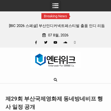
Breaking News
벌 출품 인디 리듬
판타지 케이팝 애니메이션 ‘고스트밴드’ 8월 26일(
확정, 소울 충만한 메인 포스터 & 메인 예고편 
07 8월, 2026
Facebook
Twitter
YouTube
Plus
Pinterest
Skip
Google
to
content
제29회 부산국제영화제 동네방네비프 행
사 일정 공개