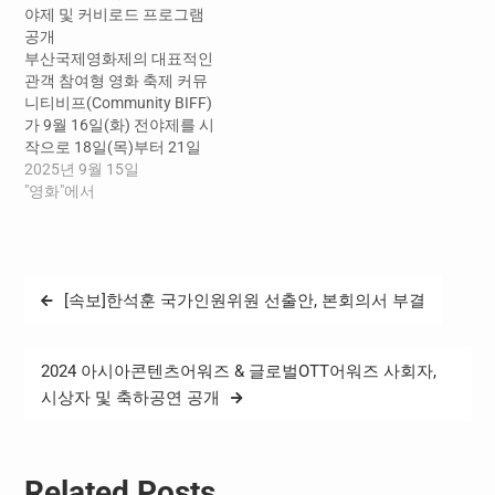
야제 및 커비로드 프로그램
화적 영화제로, 일상 속에서
네필 곁으로 다가가고 있다.
공개
영화를 즐길 수 있는 것이 특
새로운 시도로 중무장한 커
부산국제영화제의 대표적인
징이다. 올해로 5회째를 맞
뮤니티비프 티켓 예매는 개
관객 참여형 영화 축제 커뮤
이하는 동네방네비프는 사
폐〮막식과 함께 9월 5일
니티비프(Community BIFF)
람 냄새 나는 도시 부산의 개
(금) 오후 2시부터 가능하다.
가 9월 16일(화) 전야제를 시
성 있는 공간들을…
올해 커뮤니티비프는 한국
작으로 18일(목)부터 21일
예술종합학교(이하 한예종)
(일)까지 이어진다. 영화와
2025년 9월 15일
영상원…
춤, 음악, 문학, 과학기술까지
"영화"에서
넘나드는 풍성한 프로그램
과 함께 다이내믹한 축제가
시작된다. 전야제 사회자, 배
우 이종혁 & 박규리 ‘부산이
글
[속보]한석훈 국가인원위원 선출안, 본회의서 부결
사랑하는 영화인’, 윤제균 감
탐
독 & 배우 정우 축하공연, 가
수 바다 30회를 맞는 부산국
색
제영화제의 성공을 기원하
2024 아시아콘텐츠어워즈 & 글로벌OTT어워즈 사회자,
는 전야제가…
시상자 및 축하공연 공개
Related Posts