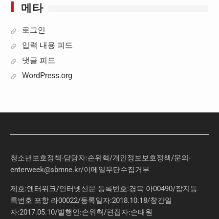
메타
로그인
입력 내용 피드
댓글 피드
WordPress.org
청소년보호정책-담당자:손위혁
/
개인정보보호정책
/
문의
-
enterweek@sbmne.kr
/이메일무단수집거부
제호:엔터위크/인터넷신문 등록번호:경북 아00490/잡지등
록번호 포항 라00022/등록일자:2018.10.18/창간일
자:2017.05.10/발행인:손위혁/편집자:손태원