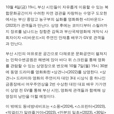
10월 4일(금) 19시, 부산 시민들이 자유롭게 이용할 수 있는 복
합문화공간이자 수려한 자연 경관을 자랑하는 수영구 도모헌
에서는 부산 중앙고 농구부의 실화를 영화화한 <리바운드>
(2023)가 관객들과 만난다. 상영 후에는 코미디부터 스릴러까
지 장르를 넘나드는 장항준 감독과 부산국제영화제 개막식 사
회자이자 <리바운드>의 주연인 안재홍 배우가 GV로 관객들
과 만난다.
부산 시민의 여유로운 공간으로 다채로운 문화공연이 펼쳐지
는 민락수변공원은 해변에 앉아 바다 위 스크린을 통해 영화
를 관람할 수 있는 상영장으로 변모해 10월 7일(월) 19시 30분
에 동명 드라마를 영화화한 <상견니>(2022)를 상영한다. <상
견니> 드라마와 영화의 주연이자 대만 3대 시상식 중 하나인
금종장에서 여우주연상을 2번 수상한 대만 대표 배우 가가연
이 상영 전 GV를 통해 부산 시민, 영화제 관객들과 함께해 상
영장의 낭만을 더할 예정이다.
이 밖에도 동네방네비프는 <소풍>(2024), <스프린터>(2023),
<막걸리가 알려줄거야>(2023), <만분의 일초>(2023), <30일>