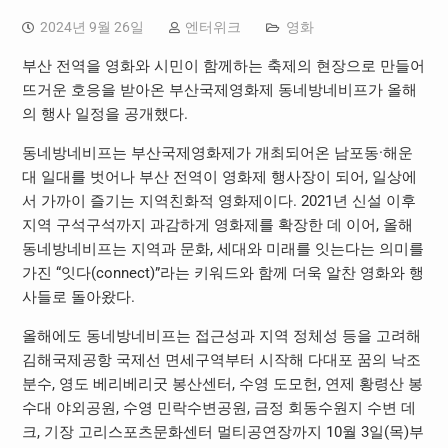
2024년 9월 26일
엔터위크
영화
부산 전역을 영화와 시민이 함께하는 축제의 현장으로 만들어
뜨거운 호응을 받아온 부산국제영화제 동네방네비프가 올해
의 행사 일정을 공개했다.
동네방네비프는 부산국제영화제가 개최되어온 남포동·해운
대 일대를 벗어나 부산 전역이 영화제 행사장이 되어, 일상에
서 가까이 즐기는 지역친화적 영화제이다. 2021년 신설 이후
지역 구석구석까지 과감하게 영화제를 확장한 데 이어, 올해
동네방네비프는 지역과 문화, 세대와 미래를 잇는다는 의미를
가진 “잇다(connect)”라는 키워드와 함께 더욱 알찬 영화와 행
사들로 돌아왔다.
올해에도 동네방네비프는 접근성과 지역 정체성 등을 고려해
김해국제공항 국제선 면세구역부터 시작해 다대포 꿈의 낙조
분수, 영도 베리베리굿 봉산센터, 수영 도모헌, 연제 황령산 봉
수대 야외공원, 수영 민락수변공원, 금정 회동수원지 수변 데
크, 기장 고리스포츠문화센터 멀티공연장까지 10월 3일(목)부