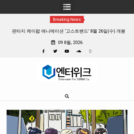
Breaking News
개봉
충청 청소년이 만든 U대회 홍보 영상…최종 6편 선정
중
09 8월, 2026
Facebook
Twitter
YouTube
Plus
Pinterest
Skip
Google
to
content