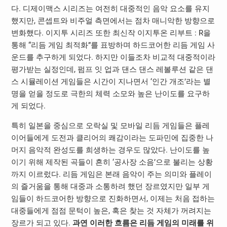
다. 디제이맥스 시리즈는 여전히 대중적인 음악 요소를 유지
했지만, 콘셉트와 비주얼 측면에서는 점차 매니악한 방향으로
변화했다. 이지투 시리즈 또한 최신작 이지투온 리부트 : R을
통해 “리듬 게임 최적화”를 표방하며 하드코어한 리듬 게임 사
운드를 추구하게 되었다. 하지만 이들조차 비교적 대중적이라
평가받는 실정인데, 펌프 잇 업과 댄스 댄스 레볼루션 같은 댄
스 시뮬레이션 게임들은 시간이 지나면서 ‘인간 개조’라는 별
명을 얻을 정도로 극한의 체력 소모와 높은 난이도를 요구하
게 되었다.
특히 일본을 중심으로 오락실 및 모바일 리듬 게임들은 플레
이어들에게 도전과 클리어의 쾌감이라는 도파민에 집중한 나
머지 음악적 완성도를 희생하는 경우도 많았다. 난이도를 높
이기 위해 제작된 곡들이 흔히 ‘공사장 소음’으로 불리는 상황
까지 이르렀다. 리듬 게임은 본래 음악이 주는 의미와 플레이
의 즐거움을 통해 대중과 소통하려 했던 장르였지만 일부 게
임들이 하드코어한 방향으로 진화하면서, 이제는 처음 접하는
대중들에게 점점 문턱이 높은, 혹은 찾는 것 자체가 꺼려지는
장르가 되고 있다.
과연 이러한 흐름은 리듬 게임의 미래를 위