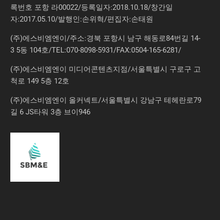
록번호 포항 라00022/등록일자:2018.10.18/창간일
자:2017.05.10/발행인:손위혁/편집자:손태원
(주)에스비엠엔이/주소:경북 포항시 남구 해동로84번길 14-
3 5동 104호/TEL:070-8098-5931/FAX:0504-165-6281/
(주)에스비엠엔이 미디어콘텐츠지점/서울특별시 구로구 고
척로 149 5층 12호
(주)에스비엠엔이 올커넥트/서울특별시 강남구 테헤란로79
길 6 JS타워 3층 브이946