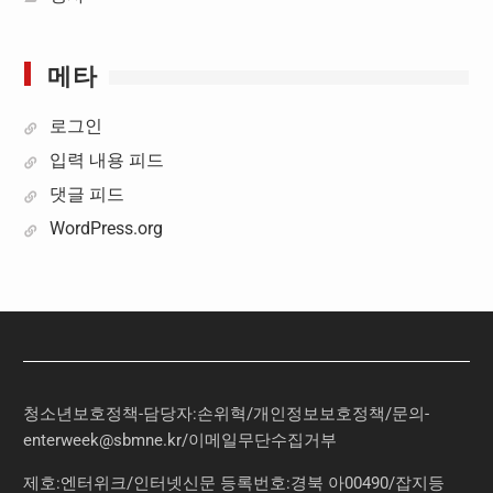
메타
로그인
입력 내용 피드
댓글 피드
WordPress.org
청소년보호정책-담당자:손위혁
/
개인정보보호정책
/
문의
-
enterweek@sbmne.kr
/이메일무단수집거부
제호:엔터위크/인터넷신문 등록번호:경북 아00490/잡지등