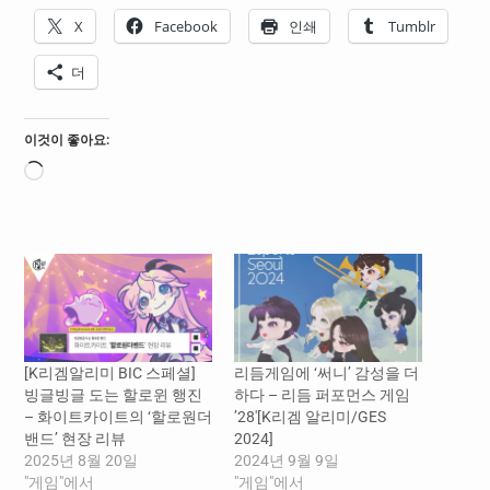
X
Facebook
인쇄
Tumblr
더
이것이 좋아요:
로
드
중...
[K리겜알리미 BIC 스페셜]
리듬게임에 ‘써니’ 감성을 더
빙글빙글 도는 할로윈 행진
하다 – 리듬 퍼포먼스 게임
– 화이트카이트의 ‘할로원더
’28′[K리겜 알리미/GES
밴드’ 현장 리뷰
2024]
2025년 8월 20일
2024년 9월 9일
"게임"에서
"게임"에서