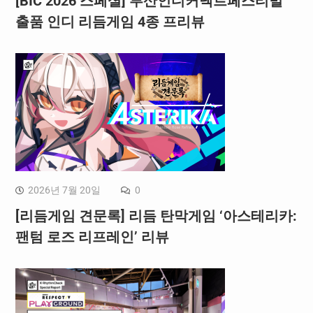
[BIC 2026 스페셜] 부산인디커넥트페스티벌
출품 인디 리듬게임 4종 프리뷰
2026년 7월 20일
0
[리듬게임 견문록] 리듬 탄막게임 ‘아스테리카:
팬텀 로즈 리프레인’ 리뷰