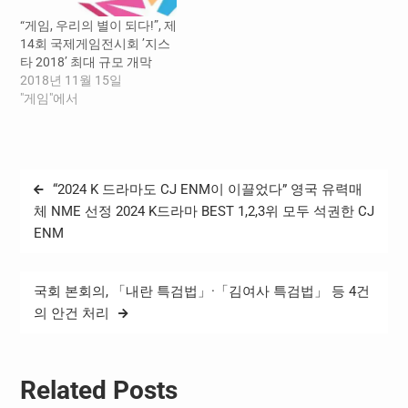
엄을 "헌법수호의 책무를 저
“게임, 우리의 별이 되다!”, 제
버린 중대한 위헌·위법행
14회 국제게임전시회 ’지스
위"로 명확히 판시한 데…
타 2018’ 최대 규모 개막
2018년 11월 15일
"게임"에서
글
“2024 K 드라마도 CJ ENM이 이끌었다” 영국 유력매
탐
체 NME 선정 2024 K드라마 BEST 1,2,3위 모두 석권한 CJ
ENM
색
국회 본회의, 「내란 특검법」·「김여사 특검법」 등 4건
의 안건 처리
Related Posts