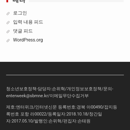
로그인
입력 내용 피드
댓글 피드
WordPress.org
청소년보호정책-담당자:손위혁
/
개인정보보호정책
/
문의
-
enterweek@sbmne.kr
/이메일무단수집거부
제호:엔터위크/인터넷신문 등록번호:경북 아00490/잡지등
록번호 포항 라00022/등록일자:2018.10.18/창간일
자:2017.05.10/발행인:손위혁/편집자:손태원