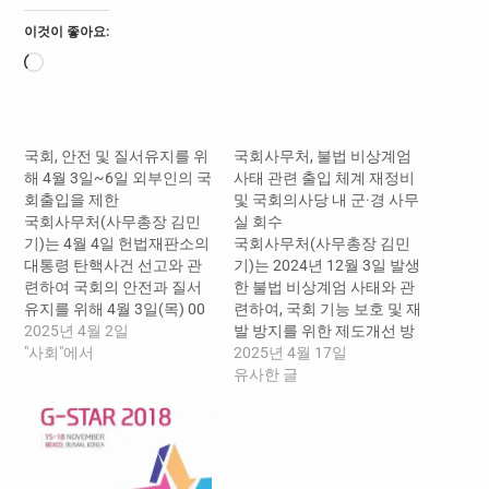
이것이 좋아요:
로
드
중...
국회, 안전 및 질서유지를 위
국회사무처, 불법 비상계엄
해 4월 3일~6일 외부인의 국
사태 관련 출입 체계 재정비
회출입을 제한
및 국회의사당 내 군·경 사무
국회사무처(사무총장 김민
실 회수
기)는 4월 4일 헌법재판소의
국회사무처(사무총장 김민
대통령 탄핵사건 선고와 관
기)는 2024년 12월 3일 발생
련하여 국회의 안전과 질서
한 불법 비상계엄 사태와 관
유지를 위해 4월 3일(목) 00
련하여, 국회 기능 보호 및 재
시부터 6일(일) 24시까지 외
2025년 4월 2일
발 방지를 위한 제도개선 방
부인의 국회 출입을 제한하
"사회"에서
안을 마련·시행하는 한편, 김
2025년 4월 17일
기로 하였다.
현태 707 특수임무단장 등
유사한 글
불법 행위자에 대한 고발에
나선다.이번 조치는 지난 4
월 4일, 헌법재판소가 ｢2024
헌나8 대통령(윤석열) 탄핵
사건｣ 결정에서 12·3 비상계