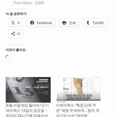
Post Views:
2,888
이 글 공유하기:
X
Facebook
인쇄
Tumblr
더
이것이 좋아요:
로
드
중...
[6월 리듬게임 돌아보기] 디
디제이맥스 “특정 단체 무
제이맥스 13일의 금요일 –
관” 해명 무색하게… 참여 작
최악의 24시간을 되돌아보
곡가의 논란 ‘재점화’