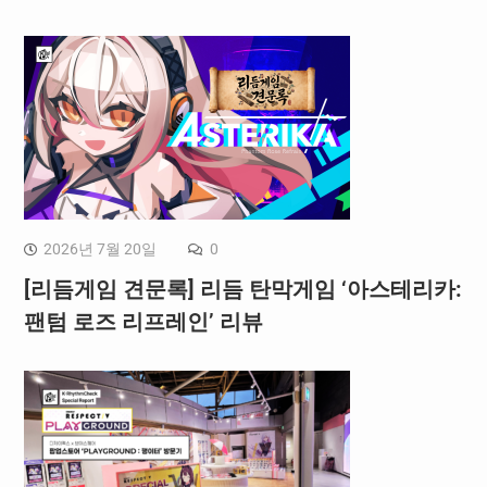
2026년 7월 20일
0
[리듬게임 견문록] 리듬 탄막게임 ‘아스테리카:
팬텀 로즈 리프레인’ 리뷰