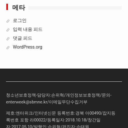
메타
로그인
입력 내용 피드
댓글 피드
WordPress.org
청소년보호정책-담당자:손위혁
/
개인정보보호정책
/
문의
-
enterweek@sbmne.kr
/이메일무단수집거부
제호:엔터위크/인터넷신문 등록번호:경북 아00490/잡지등
록번호 포항 라00022/등록일자:2018.10.18/창간일
자:2017.05.10/발행인:손위혁/편집자:손태원