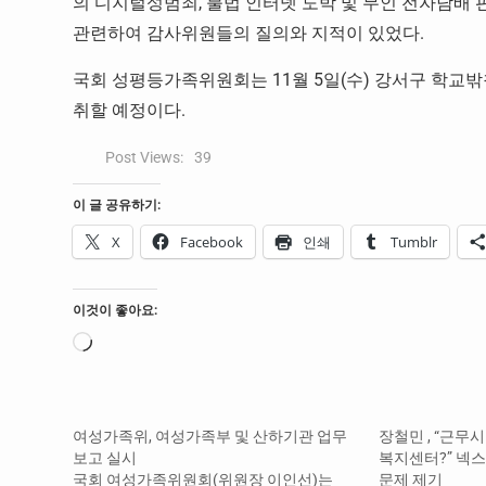
의 디지털성범죄, 불법 인터넷 도박 및 무인 전자담배 
관련하여 감사위원들의 질의와 지적이 있었다.
국회 성평등가족위원회는 11월 5일(수) 강서구 학교
취할 예정이다.
Post Views:
39
이 글 공유하기:
X
Facebook
인쇄
Tumblr
이것이 좋아요:
로
드
중...
여성가족위, 여성가족부 및 산하기관 업무
장철민 , “근
보고 실시
복지센터?” 넥스트
국회 여성가족위원회(위원장 이인선)는
문제 제기