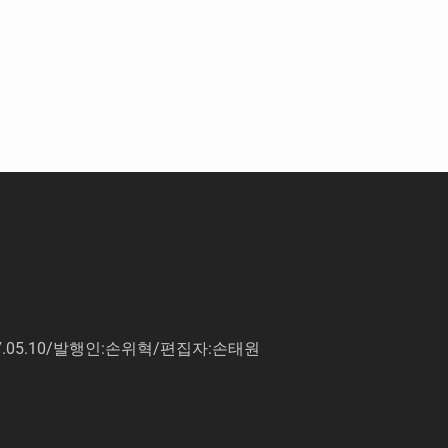
7.05.10/발행인:손위혁/편집자:손태원