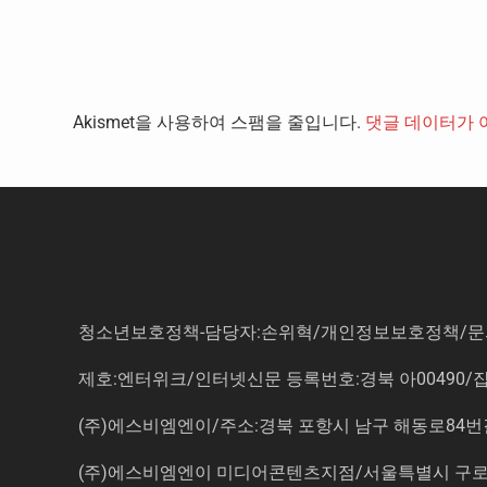
Akismet을 사용하여 스팸을 줄입니다.
댓글 데이터가 
청소년보호정책-담당자:손위혁
/
개인정보보호정책
/
문
제호:엔터위크/인터넷신문 등록번호:경북 아00490/잡지등
(주)에스비엠엔이/주소:경북 포항시 남구 해동로84번길 14-3 5
(주)에스비엠엔이 미디어콘텐츠지점/서울특별시 구로구 