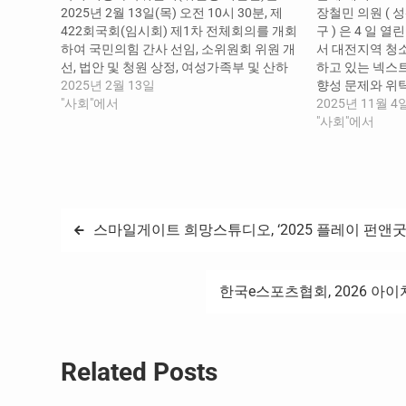
2025년 2월 13일(목) 오전 10시 30분, 제
장철민 의원 ( 
422회국회(임시회) 제1차 전체회의를 개회
구 ) 은 4 일
하여 국민의힘 간사 선임, 소위원회 위원 개
서 대전지역 청
선, 법안 및 청원 상정, 여성가족부 및 산하
하고 있는 넥스트
기관의 업무보고를 받고, 주요 정책 및 현안
2025년 2월 13일
향성 문제와 위
에 대하여 논의하는 시간을 가졌다. 국민의
"사회"에서
문제를 지적했다
2025년 11월 4
힘 간사로 서범수 위원을 새로 선임하였고,
족부 청소년 정
"사회"에서
예산결산심사소위원회 및 청원심사소위원
는 구체적 사례
회 위원장으로 선출하였으며, 김선민 위원
가족부 장관에게
의 사임과…
‘ 성경적 성교육 ’
책 기관의 종교 
글
스마일게이트 희망스튜디오, ‘2025 플레이 펀앤굿
탐
한국e스포츠협회, 2026 아
색
Related Posts