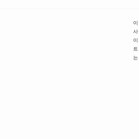
이
사
이
트
는