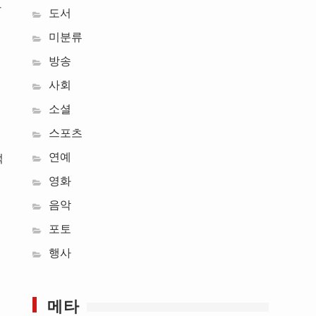
산
도서
미분류
방송
사회
소셜
스포츠
연예
적
영화
음악
포토
행사
메타