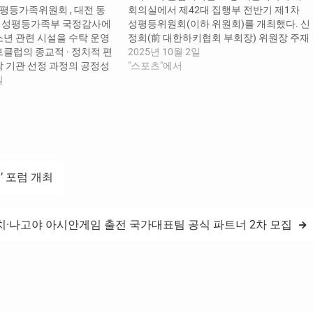
성평등가족위원회 , 대전 동
회의실에서 제42대 집행부 전반기 제1차
 열린 성평등가족부 국정감사에
성평등위원회(이하 위원회)를 개최했다. 신
소년 관련 시설을 수탁 운영
정희(前 대한하키협회 부회장) 위원장 주재
클럽의 종교적 · 정치적 편
로 열린 이날 회의에서는 ▲제42대 성평등
2025년 10월 2일
탁 기관 선정 과정의 공정성
위원회 구성 보고 ▲성평등 정책 관련 주요
"스포츠"에서
 . 넥스트클럽이 성평등가
일
추진방향 등의 안건이 다뤄졌다. 이날 회의
책의 신뢰성을 훼손하고 있
에서는 올해 운영 방향으로 대한체육회 및
를 제시하고 원민경 성평등
회원단체 규정 내 성평등·성폭력 예방 관
 확실한 조치를 촉구했다 .
련…
, ‘ 좌파 예산 따와야 ’ … 정
· 정치 편향 노골화…
’ 포럼 개최
이치·나고야 아시안게임 출전 국가대표팀 공식 파트너 2차 모집