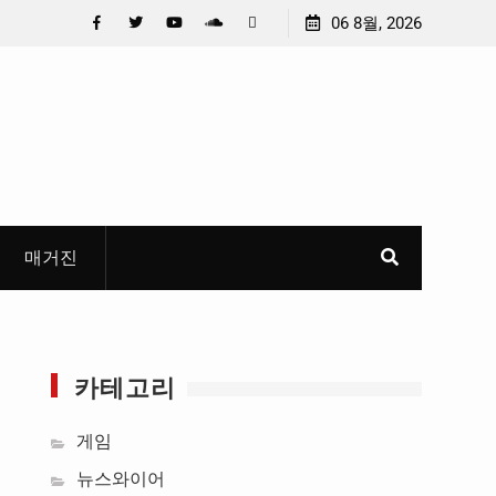
충청 청소년이 만든 U대회 홍보 영상…최종 6편 선정
06 8월, 2026
중요 메
들고 지
Facebook
Twitter
YouTube
Plus
Pinterest
혜
Google
매거진
카테고리
게임
뉴스와이어