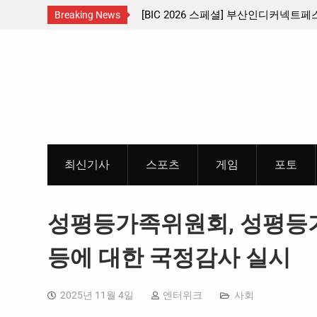
 수도권 서남부 교통
[BIC 2026 스페셜] 부산인디커넥트페스티벌
Breaking News
리듬게임 4종 프리뷰
Skip
to
content
최신기사
스포츠
게임
포토
성평등가족위원회, 성평
등에 대한 국정감사 실시
2025년 11월 4일
엔터위크
사회