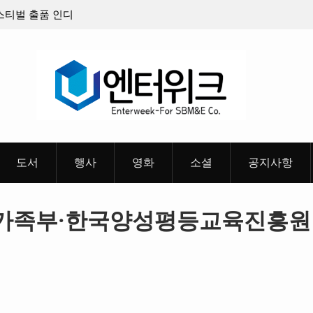
 출품 인디
판타지 케이팝 애니메이션 ‘고스트밴드’ 8월 26일(수)
개봉 확정, 소울 충만한 메인 포스터 & 메인 예고편 공
개
도서
행사
영화
소셜
공지사항
등가족부·한국양성평등교육진흥원