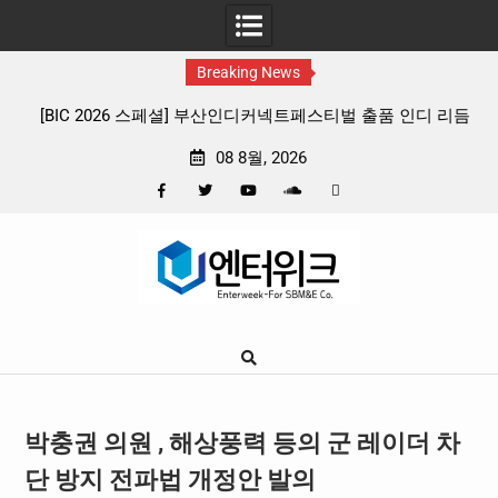
Breaking News
산인디커넥트페스티벌 출품 인디 리듬
판타지 케이팝 애니메이션 ‘고스트밴드
종 프리뷰
확정, 소울 충만한 메인 포스터 &
08 8월, 2026
Facebook
Twitter
YouTube
Plus
Pinterest
Skip
Google
to
content
박충권 의원 , 해상풍력 등의 군 레이더 차
단 방지 전파법 개정안 발의