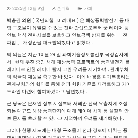
2025년 12월 9일
손위혁
사회
박충권 의원 ( 국민의힘 · 비례대표 ) 은 해상풍력발전기 등 대
형 구조물이 유발할 수 있는 전파 간섭으로부터 군 레이더 등
안보 핵심 전파시설을 보호하고 안보공백 방지를 위해 「 전
파법 」 개정안을 대표발의했다고 밝혔다 .
박 의원은 지난 10 월 29 일 과학기술정보통신부 국정감사에
서 , 현재 추진 중인 서해 해상풍력 프로젝트의 풍력발전기 블
레이더로 인한 레이더 탐지 교란 우려를 제기하며 , 관계부처
의 적극적 대응을 촉구한 바 있다 . 이에 배경훈 과기부총리는
관계부처와의 협의를 통해 전파 형향 기준을 재검토하고 가이
드라인 마련에 참여하겠다고 답변했다 .
군 당국은 문재인 정부 시절부터 서해안 전략 요충지에 조성
되는 대규모 해상 풍력단지에 대해 레이더 차폐 등 실질적 안
보 문제를 초래할 수 있다고 지적하며 우려를 제기해왔다 .
그러나 현행 제도에는 대형 구조물이 전파 경로에 미치는 종
합적 영향을 사전에 검토하고 개선을 요구할 수 있는 별도의