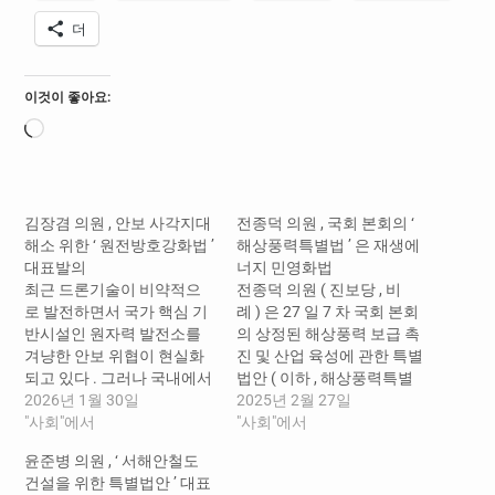
더
이것이 좋아요:
로
드
중...
김장겸 의원 , 안보 사각지대
전종덕 의원 , 국회 본회의 ‘
해소 위한 ‘ 원전방호강화법 ’
해상풍력특별법 ’ 은 재생에
대표발의
너지 민영화법
최근 드론기술이 비약적으
전종덕 의원 ( 진보당 , 비
로 발전하면서 국가 핵심 기
례 ) 은 27 일 7 차 국회 본회
반시설인 원자력 발전소를
의 상정된 해상풍력 보급 촉
겨냥한 안보 위협이 현실화
진 및 산업 육성에 관한 특별
되고 있다 . 그러나 국내에서
법안 ( 이하 , 해상풍력특별
는 법적 근거 부족으로 실전
2026년 1월 30일
법 ) 반대 토론을 펼치며 , 법
2025년 2월 27일
과 같은 방호 훈련이 제한되
"사회"에서
안이 초래할 재생에너지 민
"사회"에서
는 등 원전 방호체계가 안보
영화와 난개발 우려를 강하
윤준병 의원 , ‘ 서해안철도
사각지대에 놓여 있다는 지
게 지적했다 . 전 의원
건설을 위한 특별법안 ’ 대표
적이 제기된다 . 실제로 러시
은 “ 기후위기 대응은 선택이