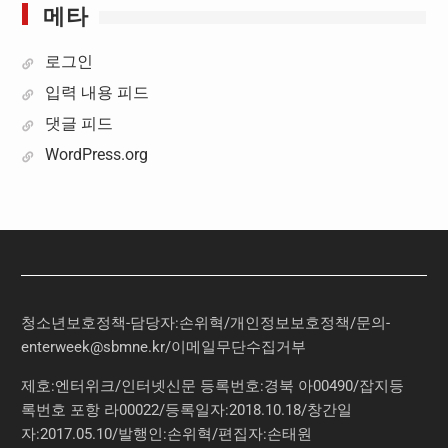
메타
로그인
입력 내용 피드
댓글 피드
WordPress.org
청소년보호정책-담당자:손위혁
/
개인정보보호정책
/
문의
-
enterweek@sbmne.kr
/이메일무단수집거부
제호:엔터위크/인터넷신문 등록번호:경북 아00490/잡지등
록번호 포항 라00022/등록일자:2018.10.18/창간일
자:2017.05.10/발행인:손위혁/편집자:손태원