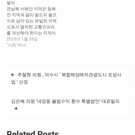
발의
아 - 우크라이나 전쟁에서는
아니라 다른 길이 없는 생존
전남북 서해안 지역은 동해
우크라이나 체르노빌 원전
의 문제이며 에너지 전환은
안 지역과 달리 철도의 불모
과 러시아 서부 노보보로네
미래가 아닌 현실의 과제이
지로 남아 있는 유일한 지역
시 원전이 드론 공격을 받았
지만 재생에너지를 해외자
으로서 열악한 교통인프라
으며…
본과 민간기업에 넘기는 것
를 개선해야 한다는 지적이
은 또 다른 매우 중요한 문
높은 가운데 , 전남북 서해안
2025년 1월 25일
제 ” 라고…
지역의 교통접근성 향상 및 ‘
"사회"에서
서해안철도관광 시대 ’ 를 열
기 위한 제정법이 발의돼 귀
추가 주목된다 . 전북특별자
치도 정읍시 · 고창군 윤준병
글
주철현 의원 , 여수시 ‘ 복합해양레저관광도시 조성사
국회의원 ( 더불어민주당 ,
탐
국회 예산결산특별위원회 )
업 ’ 선정
…
색
김은혜 의원 ‘대장동 불법수익 환수 특별법안’ 대표발의
Related Posts