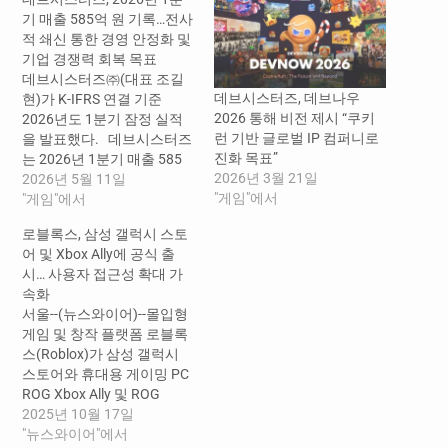
기 매출 585억 원 기록…전사
적 쇄신 통한 경영 안정화 및
기업 경쟁력 회복 목표
데브시스터즈㈜(대표 조길
데브시스터즈, 데브나우
현)가 K-IFRS 연결 기준
2026 통해 비전 제시 “쿠키
2026년도 1분기 잠정 실적
런 기반 글로벌 IP 컴퍼니로
을 발표했다. 데브시스터즈
진화 목표”
는 2026년 1분기 매출 585
2026년 3월 21일
억 원, 영업손실 174억 원, 당
2026년 5월 11일
"게임"에서
기순손실 151억 원을 기록
"게임"에서
했다. 이번 분기 쿠키런: 킹
로블록스, 삼성 갤럭시 스토
덤의 5주년 업데이트의 수익
어 및 Xbox Ally에 공식 출
적 효과는 기대치를 하회했
시… 사용자 접근성 확대 가
고, 지난 3월 말 출시한 신작
속화
쿠키런: 오븐스매시의 초기
서울--(뉴스와이어)--몰입형
성과 부진으로 외형 성장이
게임 및 창작 플랫폼 로블록
정체됐다. 이에 매출은 지
스(Roblox)가 삼성 갤럭시
난…
스토어와 휴대용 게이밍 PC
ROG Xbox Ally 및 ROG
Xbox Ally X에서 로블록스를
2025년 10월 17일
공식 출시한다. 로블록스는
"뉴스와이어"에서