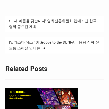
지난 16일(미국 현지 시간
기준) 이같은 소식을 발표하
며 로블록스의 멀티 디바이
스 기반 플랫폼 전략을 본격
글
새 이름을 찾습니다! 영화진흥위원회 웹매거진 한국
적으로 강화하고, 전 세계 사
탐
용자들의 접근성을 확장하
영화 공모전 개최
겠다고 밝혔다. 로블록스, 삼
색
성 갤럭시 스토어…
[일러스타 페스 10] Groove to the DENPA – 융융 전파 신
드롬 스페셜 인터뷰
Related Posts