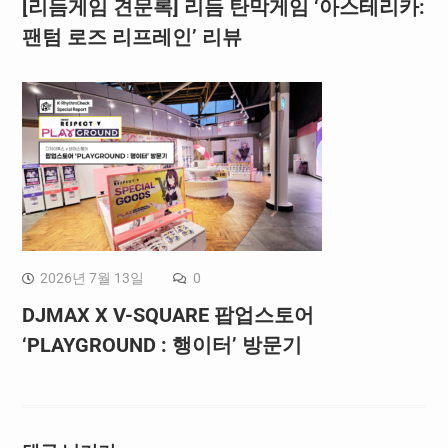
[리듬게임 견문록] 리듬 탄막게임 ‘아스테리카:
팬텀 로즈 리프레인’ 리뷰
2026년 7월 13일
0
DJMAX X V-SQUARE 팝업스토어
‘PLAYGROUND : 행이터’ 방문기