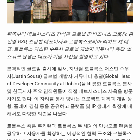
왼쪽부터 데브시스터즈 강석곤 글로벌 IP 비즈니스 그룹장, 홍
민영 GSO, 조길현 대표이사와 로블록스코리아 리차드 채 대
표, 로블록스 저스틴 수우사 글로벌 개발자 커뮤니티 총괄, 벌
스워크 윤영근 대표가 기념 사진을 촬영하고 있다.
본격적인 글로벌 출시에 앞서, 지난달 로블록스 저스틴 수우
사(Justin Sousa) 글로벌 개발자 커뮤니티 총괄(Global Head
of Developer Community at Roblox)을 비롯한 로블록스 본사
및 한국지사 주요 임직원들이 직접 데브시스터즈 사옥을 방문
하기도 했다. 이 자리를 통해 양사는 프로젝트 계획과 개발 상
황, 플레이 경험 등을 공유하고 플랫폼 및 IP 생태계 확장에 대
해서도 다양한 의견을 나눴다.
로블록스 측은 쿠키런과 로블록스 두 세계의 만남으로 팬층을
공유하고 사용자를 확장하는 이상적인 협력 구조와 로블록스