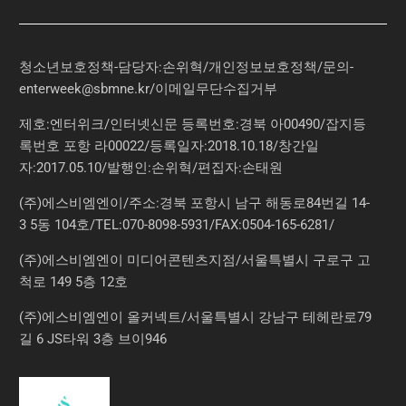
청소년보호정책-담당자:손위혁
/
개인정보보호정책
/
문의
-
enterweek@sbmne.kr
/이메일무단수집거부
제호:엔터위크/인터넷신문 등록번호:경북 아00490/잡지등
록번호 포항 라00022/등록일자:2018.10.18/창간일
자:2017.05.10/발행인:손위혁/편집자:손태원
(주)에스비엠엔이/주소:경북 포항시 남구 해동로84번길 14-
3 5동 104호/TEL:070-8098-5931/FAX:0504-165-6281/
(주)에스비엠엔이 미디어콘텐츠지점/서울특별시 구로구 고
척로 149 5층 12호
(주)에스비엠엔이 올커넥트/서울특별시 강남구 테헤란로79
길 6 JS타워 3층 브이946