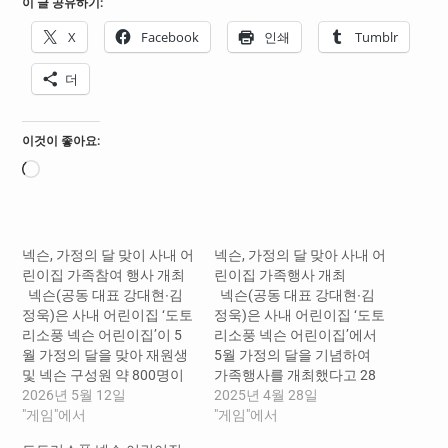
이 글 공유하기:
X
Facebook
인쇄
Tumblr
더
이것이 좋아요:
로
드
중...
넥슨, 가정의 달 맞이 사내 어
넥슨, 가정의 달 맞아 사내 어
린이집 가족참여 행사 개최
린이집 가족행사 개최
넥슨(공동 대표 강대현∙김
넥슨(공동 대표 강대현∙김
정욱)은 사내 어린이집 ‘도토
정욱)은 사내 어린이집 ‘도토
리소풍 넥슨 어린이집’이 5
리소풍 넥슨 어린이집’에서
월 가정의 달을 맞아 재원생
5월 가정의 달을 기념하여
및 넥슨 구성원 약 800명이
가족행사를 개최했다고 28
참여하는 가족 행사를 진행
2026년 5월 12일
일 밝혔다. 도토리소풍 넥
2025년 4월 28일
한다고 12일 밝혔다. 먼저,
"게임"에서
슨 어린이집은 지난 26일 대
"게임"에서
지난 9일 도토리소풍 판교·
치원과 판교 해·달·별원의 유