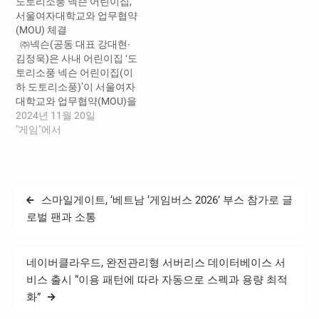
도토리소풍 넥슨 어린이집,
대치원은 원아 및 학부모, 형
아반 가족 500여 명을 대상
서울여자대학교와 업무협약
제자매 등 600여 명을 초청
으로 광명 ‘키즈베이파크’에
(MOU) 체결
해 성남시 동서울대학교 실
서 가족행사 ‘도리토리와 도
㈜넥슨(공동 대표 강대현∙
내체육관에서 봄 운동회 행
토리파크에 놀러가요!’를 개
김정욱)은 사내 어린이집 ‘도
사를 열었다. 참가 어린이들
최했다. 행사장에는 ▲키즈
토리소풍 넥슨 어린이집(이
은 팀을 나눠…
파크 코인 모으기 ▲즉석 가
하 도토리소풍)’이 서울여자
족사진 찍기 ▲장난감 키트
대학교와 업무협약(MOU)을
만들기 ▲볼풀 보물찾기…
체결했다고 19일 밝혔다.
2024년 11월 20일
도토리소풍은 지난 18일 서
"게임"에서
울여자대학교와 가족회사
체제의 업무협약을 체결하
고 영유아 교육 및 학술연구
분야의 교류, 교원 양성 및 교
글
스마일게이트, ‘베트남 ‘게임버스 2026’ 부스 참가로 글
직원 교육, 산학협력 사업 참
탐
여 등과 관련하여 상호 협력
로벌 팬과 소통
해 나가기로 했다. 도토리
색
소풍은 서울여자대학교와
학술 교류 및…
네이버클라우드, 완전관리형 서버리스 데이터베이스 서
비스 출시 “이용 패턴에 따라 자동으로 스펙과 용량 최적
화”