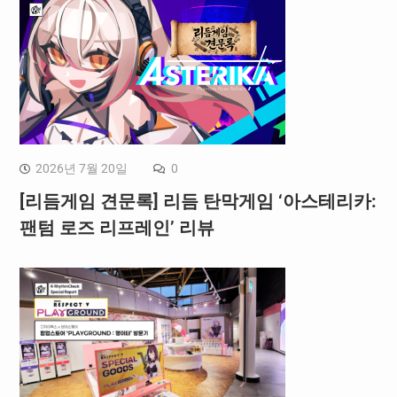
2026년 7월 20일
0
[리듬게임 견문록] 리듬 탄막게임 ‘아스테리카:
팬텀 로즈 리프레인’ 리뷰