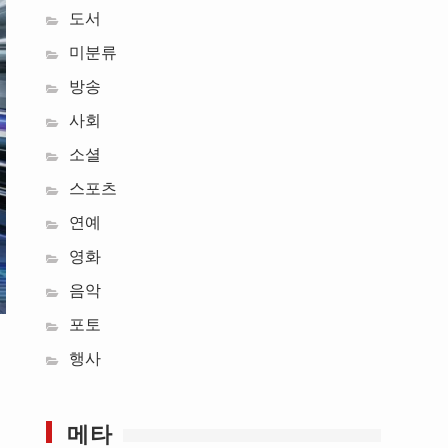
도서
미분류
방송
사회
소셜
스포츠
연예
영화
음악
포토
행사
메타