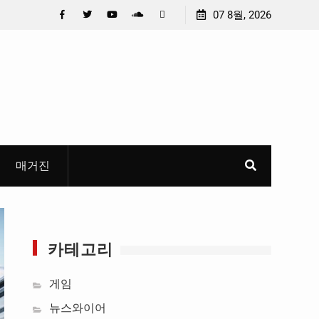
 선정
중요 메일메일 제목정준호 의원, 축구협회 슬그머니 만
07 8월, 2026
들고 지운 ‘홍명보 특례’ 홍명보에 쏟아진 20년 무한 특
Facebook
Twitter
YouTube
Plus
Pinterest
혜
Google
매거진
카테고리
게임
뉴스와이어