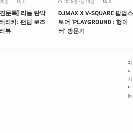
 20일
0
2026년 7월 13일
0
견문록] 리듬 탄막
DJMAX X V-SQUARE 팝업스
테리카: 팬텀 로즈
토어 ‘PLAYGROUND : 행이
 리뷰
터’ 방문기
이
사
이
트
는