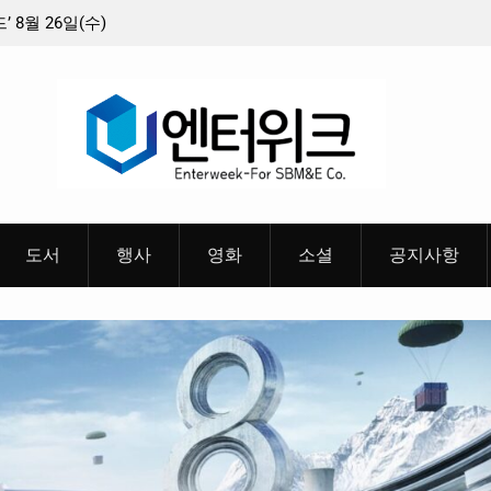
8월 26일(수)
충청 청소년이 만든 U대회 홍보 영상…최종 6편
 메인 예고편 공
도서
행사
영화
소셜
공지사항