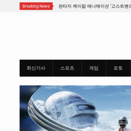
산인디커넥트페스티벌 출품 인디
판타지 케이팝 애니메이션 ‘고스트밴드’ 
Breaking News
개봉 확정, 소울 충만한 메인 포스터 &
Skip
개
to
content
최신기사
스포츠
게임
포토