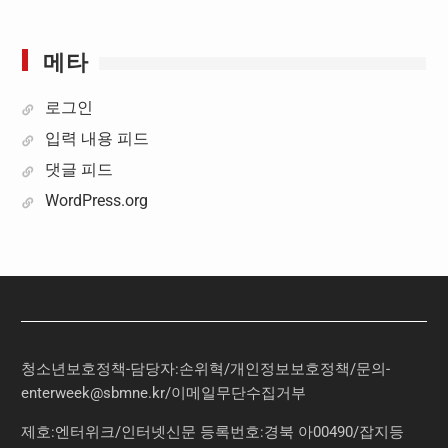
메타
로그인
입력 내용 피드
댓글 피드
WordPress.org
청소년보호정책-담당자:손위혁
/
개인정보보호정책
/
문의
-
enterweek@sbmne.kr
/이메일무단수집거부
제호:엔터위크/인터넷신문 등록번호:경북 아00490/잡지등