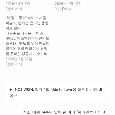
2026년 3월 3일
2026년 4월 12일
"연예"에서
"연예"에서
‘첫 월드 투어’ 라이즈 서울
피날레, 영화관-온라인 생중
계로 본다
다음주로 다가온 라이즈
(RIIZE, 에스엠엔터테인먼트
소속)의 첫 월드 투어 피날레
공연에 영화관 라이브 뷰잉
및 온라인 생중계가 추가되
어 화제다. ‘2026 RIIZE
2026년 2월 27일
CONCERT TOUR [RIIZING
"연예"에서
LOUD] FINALE IN
SEOUL’(2026 라이즈 콘서
트 투어 [라이징 라우드] 피
날레 인 서울)은 오는 3월
글
NCT WISH, 정규 1집 ‘Ode to Love’에 담은 Chill한 바
6~8일 서울 송파구 올림픽
탐
공원 KSPO DOME에서 개최
이브
되며, 앞서 팬클럽 선예매만
색
으로 모든 회차가 전석…
엑소, 데뷔 14주년 맞아 한 마디 “위아원 하자!”