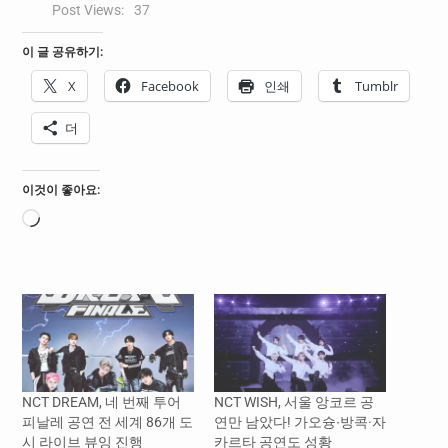
Post Views:
37
이 글 공유하기:
X
Facebook
인쇄
Tumblr
더
이것이 좋아요:
로
드
중...
NCT DREAM, 네 번째 투어
NCT WISH, 서울 앙코르 공
피날레 공연 전 세계 86개 도
연만 남았다! 가오슝∙방콕·자
시 라이브 뷰잉 진행
카르타 공연도 성황