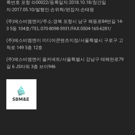
록번호 포항 라00022/등록일자:2018.10.18/창간일
자:2017.05.10/발행인:손위혁/편집자:손태원
(주)에스비엠엔이/주소:경북 포항시 남구 해동로84번길 14-
3 5동 104호/TEL:070-8098-5931/FAX:0504-165-6281/
(주)에스비엠엔이 미디어콘텐츠지점/서울특별시 구로구 고
척로 149 5층 12호
(주)에스비엠엔이 올커넥트/서울특별시 강남구 테헤란로79
길 6 JS타워 3층 브이946