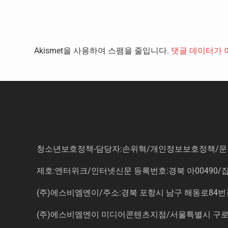
Akismet을 사용하여 스팸을 줄입니다.
댓글 데이터가 
청소년보호정책-담당자:손위혁
/
개인정보보호정책
/
문
제호:엔터위크/인터넷신문 등록번호:경북 아00490/잡지등
(주)에스비엠엔이/주소:경북 포항시 남구 해동로84번길 14-3 5
(주)에스비엠엔이 미디어콘텐츠지점/서울특별시 구로구 