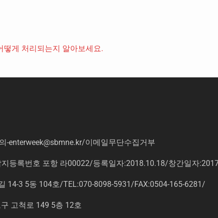
어떻게 처리되는지 알아보세요.
의
-enterweek@sbmne.kr
/이메일무단수집거부
록번호 포항 라00022/등록일자:2018.10.18/창간일자:201
동 104호/TEL:070-8098-5931/FAX:0504-165-6281/
고척로 149 5층 12호