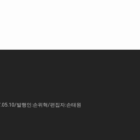
7.05.10/발행인:손위혁/편집자:손태원