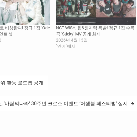
대로 비상한다! 정규 1집 ‘Ode
NCT WISH, 힙&젠지력 폭발! 정규 1집 수록
 포인트 셋
곡 ‘Sticky’ MV 공개 화제
일
2026년 4월 13일
"연예"에서
 전방위 활동 로드맵 공개
, ‘바람의나라’ 30주년 크로스 이벤트 ‘어셈블 페스티벌’ 실시