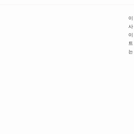
이
사
이
트
는