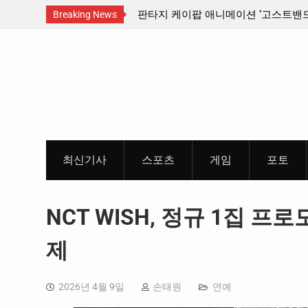
산인디커넥트페스티벌 출품 인디
판타지 케이팝 애니메이션 ‘고스트밴드’ 
Breaking News
개봉 확정, 소울 충만한 메인 포스터 &
Skip
개
to
content
최신기사
스포츠
게임
포토
NCT WISH, 정규 1집 프로모
제
2026년 4월 9일
손태원
연예