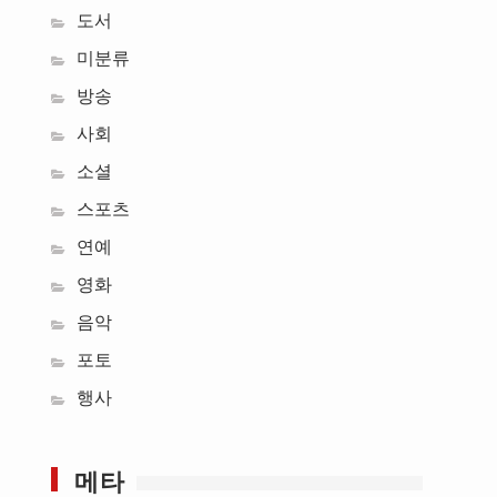
도서
미분류
방송
사회
소셜
스포츠
연예
영화
음악
포토
행사
메타