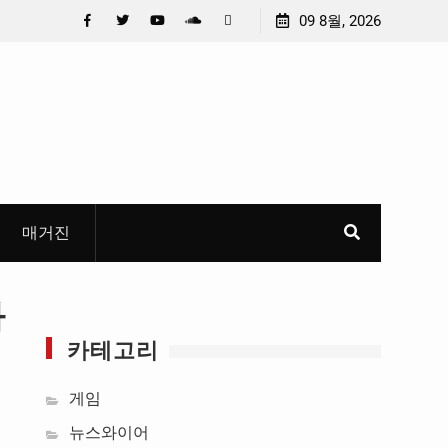
 선정
중요 메일메일 제목정준호 의원, 축구협회 슬그머니 만
09 8월, 2026
들고 지운 ‘홍명보 특례’ 홍명보에 쏟아진 20년 무한 특
Facebook
Twitter
YouTube
Plus
Pinterest
혜
Google
매거진
화
카테고리
게임
뉴스와이어