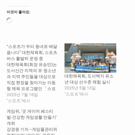
이것이 좋아요:
로
드
중...
“스포츠가 우리 동네로 배달
옵니다” 대한체육회, 스포츠
버스 활발히 운영 중
대한체육회(회장 유승민)는
도서산간 지역의 유·청소년
대한체육회, 도서벽지 유소
과 지역 주민들을 대상으로
년 대상 선수촌 체험 실시
직접 현장을 찾아가는 이동
2025년 5월 13일
형 체육 프로그램인 「스포
"스포츠"에서
츠버스」를 활발하게 운영
2025년 7월 16일
중이다. 2009년부터 시작된
"스포츠"에서
스포츠버스 사업은 스포츠
게임위, ‘굿 게이머 페스티
사각지대에 놓인 도서산간
벌-건강한 게임생활 만들기’
지역 유·청소년들에게 다양
개최
한 체육활동 참여 기회를 제
강경원 기자 --게임물관리위
공하여, 꿈과 희망을 심어주