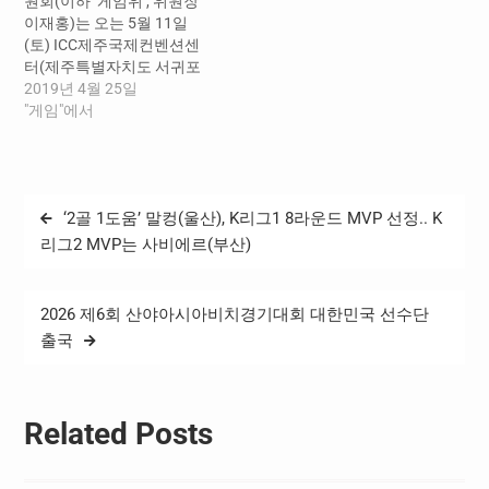
원회(이하 ‘게임위’, 위원장
고 평생 생활체육의 기반을
이재홍)는 오는 5월 11일
마련하는 데 목적을 두고 있
(토) ICC제주국제컨벤션센
으며, 문화체육관광부와 국
터(제주특별자치도 서귀포
민체육진흥공단의 재정 후
시 소재)에서 온 가족이 함께
2019년 4월 25일
원으로 진행된다. 스포츠버
하는「굿 게이머 페스티벌-
"게임"에서
스…
건강한 게임생활 만들기」
를 개최한다. 이번 행사
는 청소년의 올바른 게임이
용 및 게임 관련 인식 개선
글
‘2골 1도움’ 말컹(울산), K리그1 8라운드 MVP 선정.. K
과 건강한 게임이용 문화 조
탐
성을 위해 마련됐으며, 게임
리그2 MVP는 사비에르(부산)
위와 한국게임산업협회,
색
(사)국제전기자동차엑스
포, 게임문화재단이 협력하
2026 제6회 산야아시아비치경기대회 대한민국 선수단
여 공동 주최하고, 문화체육
출국
관광부와 넥슨코리아가 후
원한다. 행사 주요 내용
은 ▲ ‘굿 게이머 스쿨’(청소
년 대상 올바른 게임이용 교
Related Posts
육/게임물관리위원회 담당
자) ▲ ‘다함께 게임문
화 TALK!!’(부모의 게임 눈높