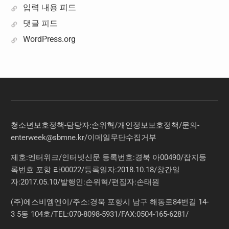
입력 내용 피드
댓글 피드
WordPress.org
청소년보호정책-담당자:손위혁
/
개인정보보호정책
/
문의
-
enterweek@sbmne.kr
/이메일무단수집거부
제호:엔터위크/인터넷신문 등록번호:경북 아00490/잡지등
록번호 포항 라00022/등록일자:2018.10.18/창간일
자:2017.05.10/발행인:손위혁/편집자:손태원
(주)에스비엠엔이/주소:경북 포항시 남구 해동로84번길 14-
3 5동 104호/TEL:070-8098-5931/FAX:0504-165-6281/