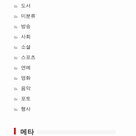
도서
미분류
방송
사회
소셜
스포츠
연예
영화
음악
포토
행사
메타