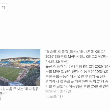
더
‘결승골’ 이동경(울산), ‘하나은행 K리그1
2026’ 3라운드 MVP 선정.. K리그2 MVP는
가브리엘(부산)
울산 이동경이 ‘하나은행 K리그1 2026’ 3라
운드 MVP로 선정됐다. 이동경은 15일(일)
부천종합운동장에서 열린 부천과 울산의
경기에서 결승골을 기록하며 팀의 2대1 승
리를 이끌었다. 이동경은 후반 25분 본인이
기, 다음 주자는 ‘하나원큐
얻어낸 페널티킥을 성공시키며 울산의 역
2026년 3월 17일
라운드’
전승을 완성했으며, 중원과 공격을 오가는
"스포츠"에서
일
활발한 움직임과 결정적인 순간의 침착한
마무리로 팀 승리에 크게 기여했다. K리그1