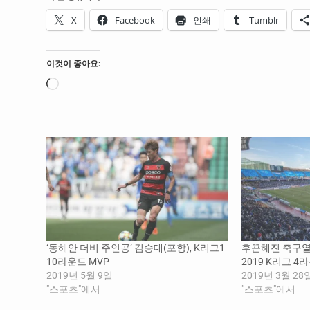
X
Facebook
인쇄
Tumblr
이것이 좋아요:
로
드
중...
‘동해안 더비 주인공‘ 김승대(포항), K리그1
후끈해진 축구열
10라운드 MVP
2019 K리그 4
2019년 5월 9일
2019년 3월 28
"스포츠"에서
"스포츠"에서