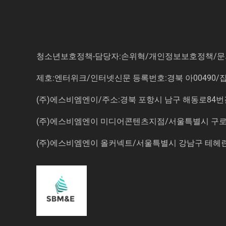
청소년보호정책-담당자:손위혁
/
개인정보보호정책
/
문
제호:엔터위크/인터넷신문 등록번호:경북 아00490/잡지등
(주)에스비엠엔이/주소:경북 포항시 남구 해동로84번길 14-3 5
(주)에스비엠엔이 미디어콘텐츠지점/서울특별시 구로구 
(주)에스비엠엔이 올커넥트/서울특별시 강남구 테헤란로7