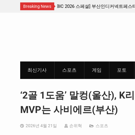
산인디커넥트페스티벌 출품 인디
판타지 케이팝 애니메이션 ‘고스트밴드’ 
Breaking News
개봉 확정, 소울 충만한 메인 포스터 &
Skip
개
to
content
최신기사
스포츠
게임
포토
‘2골 1도움’ 말컹(울산), K
MVP는 사비에르(부산)
2026년 4월 21일
손위혁
스포츠