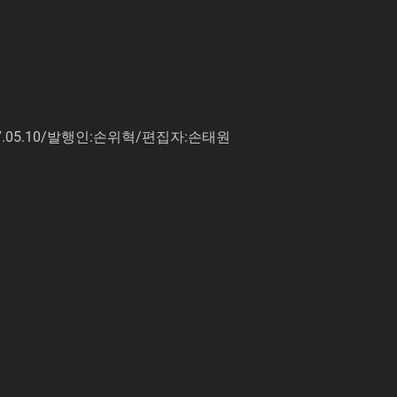
7.05.10/발행인:손위혁/편집자:손태원