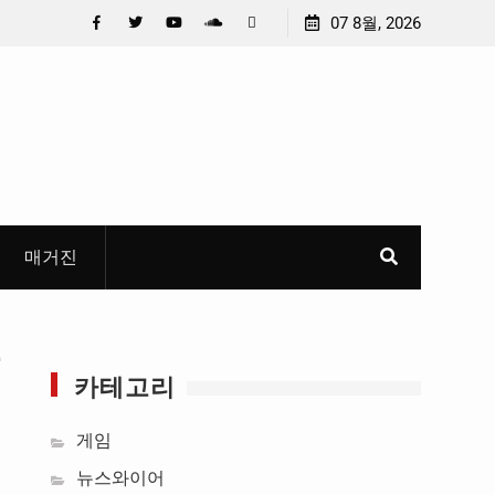
 선정
중요 메일메일 제목정준호 의원, 축구협회 슬그머니 만
07 8월, 2026
들고 지운 ‘홍명보 특례’ 홍명보에 쏟아진 20년 무한 특
Facebook
Twitter
YouTube
Plus
Pinterest
혜
Google
매거진
2
카테고리
게임
뉴스와이어