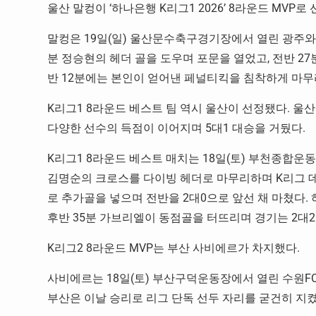
울산 말컹이 ‘하나은행 K리그1 2026’ 8라운드 MVP로
말컹은 19일(일) 울산문수축구경기장에서 열린 광주와의
분 정승현의 헤더 골을 도우며 포문을 열었고, 전반 2
반 12분에는 본인이 얻어낸 페널티킥을 침착하게 마무
K리그1 8라운드 베스트 팀 역시 울산이 선정됐다. 울산
다양한 선수의 득점이 이어지며 5대1 대승을 거뒀다.
K리그1 8라운드 베스트 매치는 18일(토) 부천종합운
김명순의 크로스를 다이빙 헤더로 마무리하며 K리그 데
로 추가골을 넣으며 전반을 2대0으로 앞선 채 마쳤다.
후반 35분 가브리엘이 동점골을 터뜨리며 경기는 2대2
K리그2 8라운드 MVP는 부산 사비에르가 차지했다.
사비에르는 18일(토) 부산구덕운동장에서 열린 수원F
부산은 이날 승리로 리그 단독 선두 자리를 굳건히 지켰