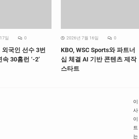
 17일
0
2026년 7월 16일
0
, 외국인 선수 3번
KBO, WSC Sports와 파트너
속 30홈런 ‘-2’
십 체결 AI 기반 콘텐츠 제작
스타트
이
사
이
트
는