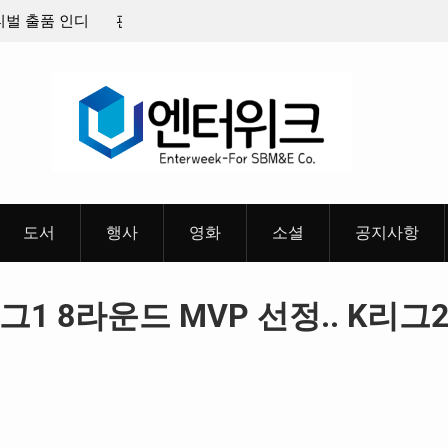
8월 26일(수)
충청 청소년이 만든 U대회 홍보 영상…최종 6편
 메인 예고편 공
도서
행사
영화
소셜
공지사항
리그1 8라운드 MVP 선정.. K리그