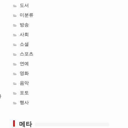
도서
미분류
방송
사회
소셜
스포츠
연예
영화
음악
포토
바
행사
메타