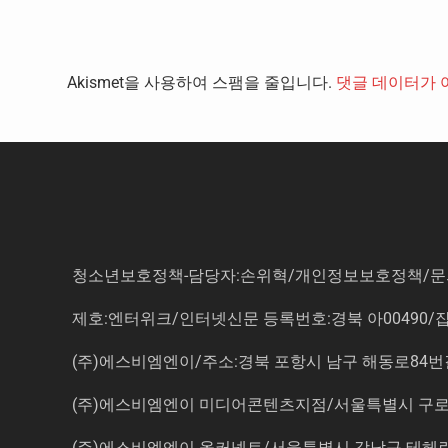
Akismet을 사용하여 스팸을 줄입니다.
댓글 데이터가 
청소년보호정책-담당자:손위혁
/
개인정보보호정책
/
문
제호:엔터위크/인터넷신문 등록번호:경북 아00490/잡지등
(주)에스비엠엔이/주소:경북 포항시 남구 해동로84번길 14-3 5
(주)에스비엠엔이 미디어콘텐츠지점/서울특별시 구로구 
(주)에스비엠엔이 올커넥트/서울특별시 강남구 테헤란로7