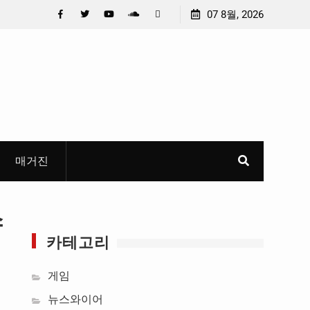
충청 청소년이 만든 U대회 홍보 영상…최종 6편 선정
07 8월, 2026
중요 메
들고 지
Facebook
Twitter
YouTube
Plus
Pinterest
혜
Google
매거진
스
카테고리
게임
뉴스와이어