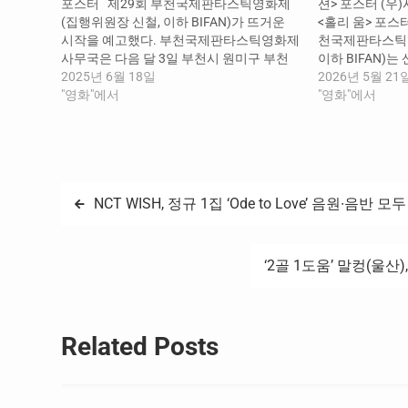
포스터 제29회 부천국제판타스틱영화제
션> 포스터 (우
(집행위원장 신철, 이하 BIFAN)가 뜨거운
<홀리 움> 포스터
시작을 예고했다. 부천국제판타스틱영화제
천국제판타스틱
사무국은 다음 달 3일 부천시 원미구 부천
이하 BIFAN)
아트센터에서 제29회 BIFAN 개막식이 펼
2025년 6월 18일
스틱 영화 제작네트워
2026년 5월 21
쳐진다고 18일 밝혔다. 올해 개막식은 지난
"영화"에서
Fantastic Fi
"영화"에서
해와 마찬가지로 부천아트센터에서 진행된
켓 선정작 24개
다. 제29회부터 새롭게 BIFAN의 조직위원
특히 올해는 칸
장직을 맡게 된 배우 장미희 역시 개막식에
에서 저력을 입
함께한다. 장미희는 공동 조직위원장인 조
의 신작이…
용익 부천시장과 함께…
글
NCT WISH, 정규 1집 ‘Ode to Love’ 음원∙음반 
탐
‘2골 1도움’ 말컹(울산
색
Related Posts