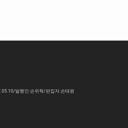
7.05.10/발행인:손위혁/편집자:손태원