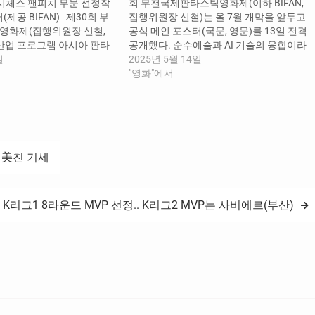
)시체스 팬피치 부문 선정작
회 부천국제판타스틱영화제(이하 BIFAN,
(제공 BIFAN) 제30회 부
집행위원장 신철)는 올 7월 개막을 앞두고
영화제(집행위원장 신철,
공식 메인 포스터(국문, 영문)를 13일 전격
는 산업 프로그램 아시아 판타
공개했다. 순수예술과 AI 기술의 융합이라
크(Network of Asian
일
는 혁신적 시도를 통해 예술과 기술의 경계
2025년 5월 14일
lms, 이하 NAFF)의 프로젝트 마
를 넘나드는 새로운 방향을 제시한다. 올해
"영화"에서
국 27편을 공식 발표했다.
포스터는 국내 최초로 AI 필름메이킹을 도
영화제와 선댄스영화제 등
입하고 AI영상 제작에 선도적인 입지를 다
증한 글로벌 장르 창작자들
져온 스튜디오…
모두 美친 기세
), K리그1 8라운드 MVP 선정.. K리그2 MVP는 사비에르(부산)