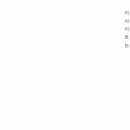
이
사
이
트
는