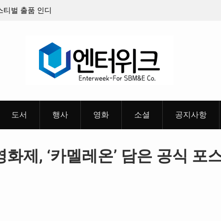
 출품 인디
판타지 케이팝 애니메이션 ‘고스트밴드’ 8월 26일(수)
개봉 확정, 소울 충만한 메인 포스터 & 메인 예고편 공
개
도서
행사
영화
소셜
공지사항
제, ‘카멜레온’ 담은 공식 포