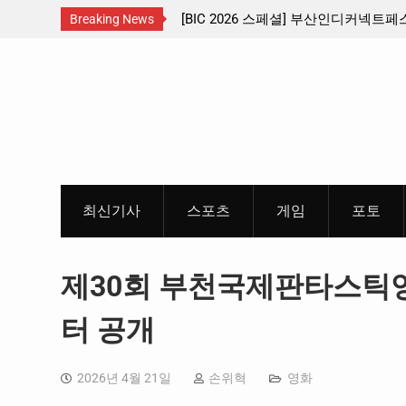
 수도권 서남부 교통
[BIC 2026 스페셜] 부산인디커넥트페스티벌
Breaking News
리듬게임 4종 프리뷰
Skip
to
content
최신기사
스포츠
게임
포토
제30회 부천국제판타스틱영화
터 공개
2026년 4월 21일
손위혁
영화