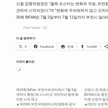
신철 집행위원장은 “올해 포스터는 변화와 적응, 유연
견하며 시작되었다.”며 “변화에 두려워하지 않고 오히려 
30회 BIFAN은 7월 2일부터 7월 12일까지 부천시 일
Post Views:
22
이 글 공유하기:
X
Facebook
인쇄
Tumblr
이것이 좋아요:
로
드
중...
제29회 BiFan, 부천아트센터에서 7월 3일
선댄스·칸 매료
개막식 확정! AI 시나리오 개막작과 함께 화
BIFAN으로 뭉친
려한 시작 예고
마켓 선정작 발
▲제29회 부천국제판타스틱영화제 공식
▲(좌)잇 프로