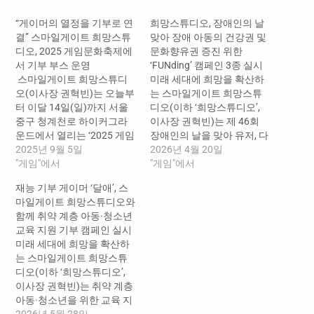
“게이머의 열정을 기부로 연
희망스튜디오, 장애인의 날
결” 스마일게이트 희망스튜
맞아 장애 아동의 건강권 및
디오, 2025 게임문화축제에
문화향유권 증진 위한
서 기부 부스 운영
‘FUNding’ 캠페인 3종 실시
​ 스마일게이트 희망스튜디
미래 세대에 희망을 확산하
오(이사장 권혁빈)는 오늘부
는 스마일게이트 희망스튜
터 이달 14일(일)까지 서울
디오(이하 ‘희망스튜디오’,
중구 청계천로 하이커그라
이사장 권혁빈)는 제 46회
운드에서 열리는 ‘2025 게임
장애인의 날을 맞아 유저, 다
문화축제(GCF 2025)’에 참
2025년 9월 5일
양성 예술가, 소셜벤처와 함
2026년 4월 20일
여해 특별 부스 ‘희망
"게임"에서
께 'FUNding' 캠페인 3종을
"게임"에서
FUNding’을 운영한다고 5일
실시한다고 20일 밝혔다.
재능 기부 게이머 ‘달애’, 스
밝혔다. *FUNding : 희망스
*FUNding : 희망스튜디오가
마일게이트 희망스튜디오와
튜디오에서 진행하는 기부
진행하는 기부 캠페인의 총
함께 취약 계층 아동·청소년
캠페인의 총칭 부스는 이달
칭. 누구나 ‘재미있게(fun)’
교육 지원 기부 캠페인 실시
5일~7일, 13일~14일 총 5일
기부에 참여할 수 있다는 의
미래 세대에 희망을 확산하
간 운영된다. 희망스튜디오
미를 담고 있다 이번 캠페인
는 스마일게이트 희망스튜
는 부스를 찾는 방문객들에
은 제46회 장애인의 날을 맞
디오(이하 ‘희망스튜디오’,
게 ‘로스트아크’, ‘로드나인’
아 장애 아동이 신체적…
이사장 권혁빈)는 취약 계층
등 게임 IP를 활용한 기부 캠
아동·청소년을 위한 교육 지
페인 등…