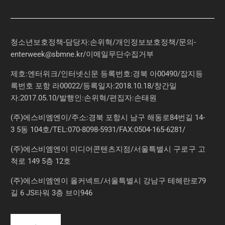
청소년보호정책-담당자:손위혁
/
개인정보보호정책
/
문의
-
enterweek@sbmne.kr
/이메일무단수집거부
제호:엔터위크/인터넷신문 등록번호:경북 아00490/잡지등
록번호 포항 라00022/등록일자:2018.10.18/창간일
자:2017.05.10/발행인:손위혁/편집자:손태원
(주)에스비엠엔이/주소:경북 포항시 남구 해동로84번길 14-
3 5동 104호/TEL:070-8098-5931/FAX:0504-165-6281/
(주)에스비엠엔이 미디어콘텐츠지점/서울특별시 구로구 고
척로 149 5층 12호
(주)에스비엠엔이 올커넥트/서울특별시 강남구 테헤란로79
길 6 JS타워 3층 브이946