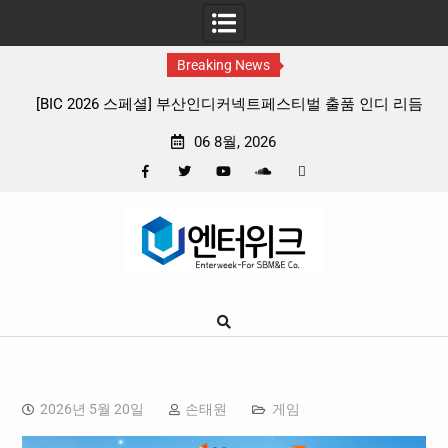
Breaking News
스티벌 출품 인디 리듬
판타지 케이팝 애니메이션 ‘고스트밴드’ 8월 2
확정, 소울 충만한 메인 포스터 & 메인 예고
06 8월, 2026
Facebook
Twitter
YouTube
Plus
Pinterest
Skip
Google
to
content
2026년 5월 20일
손태원
게임