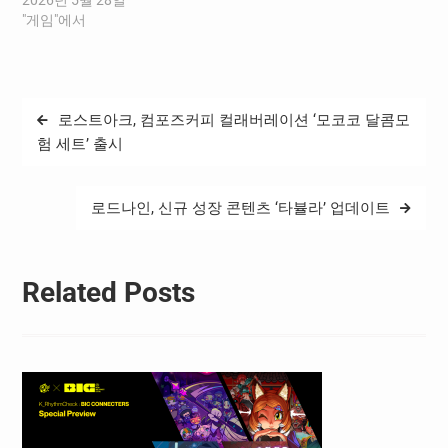
원 기부 캠페인 ‘달애X희망
2026년 5월 28일
스튜디오, 아이들의 꿈에 버
"게임"에서
프 더하기’ FUNding을 론칭
했다고 28일 밝혔다. 이번 캠
페인은 희망스튜디오 기부
플랫폼에서 운영 중인 유저
글
로스트아크, 컴포즈커피 컬래버레이션 ‘모코코 달콤모
의 재능 나눔 프로젝트 ‘재능
탐
ON 희망ON’ 일환으로 진행
험 세트’ 출시
된다. FUNding : 희망스튜디
색
오가 진행하는 기부 캠페인
의 총칭. 누구나 ‘재미있게
로드나인, 신규 성장 콘텐츠 ‘타뷸라’ 업데이트
(fun)’…
Related Posts