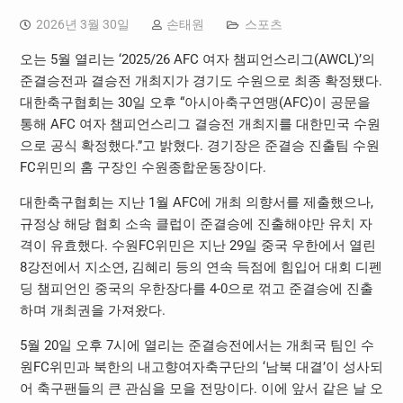
2026년 3월 30일
손태원
스포츠
오는 5월 열리는 ‘2025/26 AFC 여자 챔피언스리그(AWCL)’의
준결승전과 결승전 개최지가 경기도 수원으로 최종 확정됐다.
대한축구협회는 30일 오후 “아시아축구연맹(AFC)이 공문을
통해 AFC 여자 챔피언스리그 결승전 개최지를 대한민국 수원
으로 공식 확정했다.”고 밝혔다. 경기장은 준결승 진출팀 수원
FC위민의 홈 구장인 수원종합운동장이다.
대한축구협회는 지난 1월 AFC에 개최 의향서를 제출했으나,
규정상 해당 협회 소속 클럽이 준결승에 진출해야만 유치 자
격이 유효했다. 수원FC위민은 지난 29일 중국 우한에서 열린
8강전에서 지소연, 김혜리 등의 연속 득점에 힘입어 대회 디펜
딩 챔피언인 중국의 우한장다를 4-0으로 꺾고 준결승에 진출
하며 개최권을 가져왔다.
5월 20일 오후 7시에 열리는 준결승전에서는 개최국 팀인 수
원FC위민과 북한의 내고향여자축구단의 ‘남북 대결’이 성사되
어 축구팬들의 큰 관심을 모을 전망이다. 이에 앞서 같은 날 오