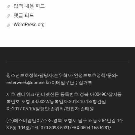
입력 내용 피드
댓글 피드
WordPress.org
청소년보호정책-담당자:손위혁
/
개인정보보호정책
/
문의
-
enterweek@sbmne.kr
/이메일무단수집거부
제호:엔터위크/인터넷신문 등록번호:경북 아00490/잡지등
록번호 포항 라00022/등록일자:2018.10.18/창간일
자:2017.05.10/발행인:손위혁/편집자:손태원
(주)에스비엠엔이/주소:경북 포항시 남구 해동로84번길 14-
3 5동 104호/TEL:070-8098-5931/FAX:0504-165-6281/