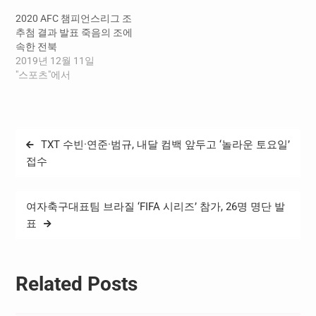
될 수 있다는 판단에 따라 26
토너먼트까지 동아시아와
2020 AFC 챔피언스리그 조
일인 마감일에 맞춰 지난 23
서아시아 지역을 나눠 진행
추첨 결과 발표 죽음의 조에
일 개최 의향서를 전달했다.
한 뒤, 결승을 통해 우승팀을
속한 전북
단, 여자 챔피언스리그 준결
결정한다. 4강까지는 홈 앤
2019년 12월 11일
승 및 결승전 유치는 수원FC
드 어웨이 방식이며 결승전
"스포츠"에서
위민이 4강에 진출해야 가능
은 단판 승부로 열린다. 16강
하다.…
대진에서는 각 그룹 1위와 2
위가 맞붙는데, 같은 그룹에
속했던 팀…
글
TXT 수빈·연준·범규, 내달 컴백 앞두고 ‘놀라운 토요일’
탐
접수
색
여자축구대표팀 브라질 ‘FIFA 시리즈’ 참가, 26명 명단 발
표
Related Posts