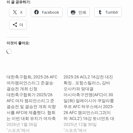
이 글 공유하기:
X
Facebook
인쇄
Tumblr
더
이것이 좋아요:
로
드
중...
대한축구협회, 2025-26 AFC
2025-26 ACL2 16강전 대진
여자챔피언스리그 준결승·
확정.. 포항스틸러스, 감바
결승전 개최 신청
오사카와 맞대결
대한축구협회가 2025/26
아시아축구연맹(AFC)이 30
AFC 여자 챔피언스리그 준
일(화) 말레이시아 쿠알라룸
결승전 및 결승전 개최 의향
푸르 AFC 하우스에서 2025-
서를 AFC에 제출했다. 협회
26 AFC 챔피언스리그2(이
는 이번 대회 유치가 여자축
하 ‘ACL2’) 16강 토너먼트 대
구에 대한 관심 환기 및 WK
2026년 1월 26일
진 추첨을 진행했다. ACL2
2025년 12월 30일
리그 경쟁력 제고에 보탬이
"스포츠"에서
는 그룹 스테이지부터 4강
"스포츠"에서