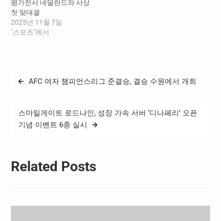
평가전서 네덜란드와 사상
연(아이코 포트볼)은 작년 2
첫 맞대결
월 이후 무려 1년 9개월…
2025년 11월 7일
"스포츠"에서
글
AFC 여자 챔피언스리그 준결승, 결승 수원에서 개최
탐
색
스마일게이트 로드나인, 성장 가속 서버 ‘디나페리’ 오픈
기념 이벤트 6종 실시
Related Posts