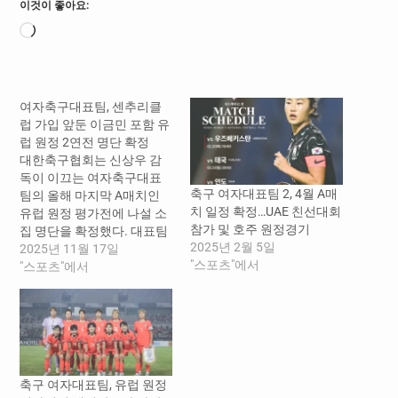
이것이 좋아요:
로
드
중...
여자축구대표팀, 센추리클
럽 가입 앞둔 이금민 포함 유
럽 원정 2연전 명단 확정
대한축구협회는 신상우 감
독이 이끄는 여자축구대표
축구 여자대표팀 2, 4월 A매
팀의 올해 마지막 A매치인
치 일정 확정…UAE 친선대회
유럽 원정 평가전에 나설 소
참가 및 호주 원정경기
집 명단을 확정했다. 대표팀
2025년 2월 5일
의 주축인 지소연, 이금민(이
2025년 11월 17일
"스포츠"에서
상 버밍엄시티), 장슬기(경
"스포츠"에서
주한수원), 김혜리(우한 징
다) 등이 변함없이 명단에 포
함된 가운데 E-1 챔피언십 당
시 부상으로 빠졌던 최유리
(인천현대제철)가 다시 대표
팀에 돌아왔다. 또한 지난해
축구 여자대표팀, 유럽 원정
스웨덴 무대로 진출한 손화