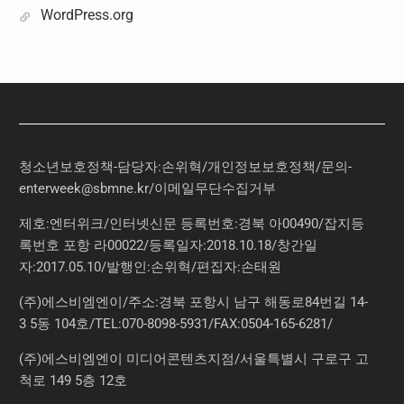
WordPress.org
청소년보호정책-담당자:손위혁
/
개인정보보호정책
/
문의
-
enterweek@sbmne.kr
/이메일무단수집거부
제호:엔터위크/인터넷신문 등록번호:경북 아00490/잡지등
록번호 포항 라00022/등록일자:2018.10.18/창간일
자:2017.05.10/발행인:손위혁/편집자:손태원
(주)에스비엠엔이/주소:경북 포항시 남구 해동로84번길 14-
3 5동 104호/TEL:070-8098-5931/FAX:0504-165-6281/
(주)에스비엠엔이 미디어콘텐츠지점/서울특별시 구로구 고
척로 149 5층 12호