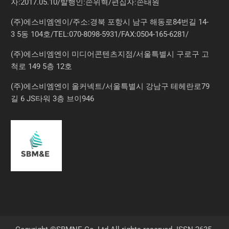
자:2017.05.10/발행인:손위혁/편집자:손태원
(주)에스비엠엔이/주소:경북 포항시 남구 해동로84번길 14-
3 5동 104호/TEL:070-8098-5931/FAX:0504-165-6281/
(주)에스비엠엔이 미디어콘텐츠지점/서울특별시 구로구 고
척로 149 5층 12호
(주)에스비엠엔이 올커넥트/서울특별시 강남구 테헤란로79
길 6 JS타워 3층 브이946