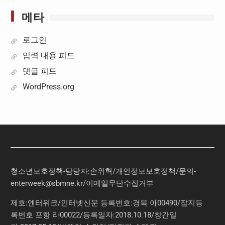
메타
로그인
입력 내용 피드
댓글 피드
WordPress.org
청소년보호정책-담당자:손위혁
/
개인정보보호정책
/
문의
-
enterweek@sbmne.kr
/이메일무단수집거부
제호:엔터위크/인터넷신문 등록번호:경북 아00490/잡지등
록번호 포항 라00022/등록일자:2018.10.18/창간일