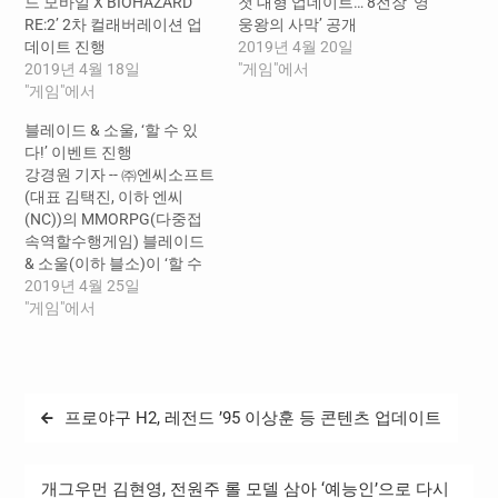
드 모바일 X BIOHAZARD
첫 대형 업데이트… 8전장 ‘영
RE:2’ 2차 컬래버레이션 업
웅왕의 사막’ 공개
데이트 진행
2019년 4월 20일
2019년 4월 18일
"게임"에서
"게임"에서
블레이드 & 소울, ‘할 수 있
다!’ 이벤트 진행
강경원 기자 -- ㈜엔씨소프트
(대표 김택진, 이하 엔씨
(NC))의 MMORPG(다중접
속역할수행게임) 블레이드
& 소울(이하 블소)이 ‘할 수
있다!’ 이벤트를 오늘(24일)
2019년 4월 25일
부터 5월 22일까지 진행한
"게임"에서
다. 블소 이용자는 이벤트 기
간 내 ‘성장 열쇠’와 ‘성장 주
화’를 획득할 수 있다. ▲‘성
장 열쇠’는 게임 내 일일 도전
글
프로야구 H2, 레전드 ’95 이상훈 등 콘텐츠 업데이트
을 완료하면 얻는다. ▲‘성장
탐
주화’는 8종의 영웅급 던전
(메아리 수중동굴 등)과 3종
색
의 전설급 던전(소용돌이…
개그우먼 김현영, 전원주 롤 모델 삼아 ‘예능인’으로 다시