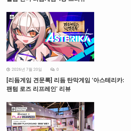
2026년 7월 20일
0
[리듬게임 견문록] 리듬 탄막게임 ‘아스테리카:
팬텀 로즈 리프레인’ 리뷰