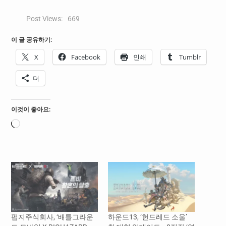
Post Views:
669
이 글 공유하기:
X
Facebook
인쇄
Tumblr
더
이것이 좋아요:
로
드
중...
펍지주식회사, ‘배틀그라운
하운드13, ‘헌드레드 소울’