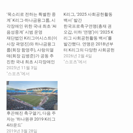
중...
‘목소리로 전하는 특별한 중
K리그, ‘2025 사회공헌활동
계’ K리그-하나금융그룹, 시
백서’ 발간
각장애인 위한 국내 최초 ‘AI
한국프로축구연맹(총재 권
음성중계’ 시범 운영
오갑, 이하 ‘연맹’)이 ‘2025 K
재단법인 K리그어시스트(이
리그 사회공헌활동 백서’를
사장 곽영진)와 하나금융그
발간했다. 연맹은 2018년부
룹(회장 함영주), 사랑의열
터 K리그의 다양한 사회공헌
매(회장 김병준)가 공동 추
활동과 관련 통계 자료를 체
2026년 2월 4일
진한 국내 최초 시각장애인
계적으로 정리한 백서를 매
"스포츠"에서
대상 ‘AI 음성중계’가 1일(토)
2025년 11월 3일
년 발간해오고 있다. 이번 백
‘하나은행 K리그1 2025’ 35
"스포츠"에서
서는 2025년 한 해 동안 K리
라운드 대전 대 서울의 경기
그와 26개 구단이 진행한 사
에서 첫 시범 운영됐다. ‘AI
회공헌활동 성과와 주요 사
음성중계’는 인공지능이 경
례를 종합적으로 담았다.
기 상황을 실시간으로 분석
‘2025 K리그 사회공헌활동
해 ‘사람의 목소리’로 전달하
백서’는 ▲K리그 사회공헌
는 서비스로, 시각장애인에
비전, ▲K리그어시스트 재단
후끈해진 축구열기, 다음 주
게도 경기장의 생동감과 분
소개, ▲한눈에…
자는 ‘하나원큐 2019 K리그
위기를 그대로 전달하기 위
4라운드’
해 기획됐다. AI 기술을 활용
2019년 3월 28일
해 라이브…