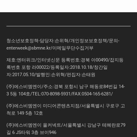
청소년보호정책-담당자:손위혁
/
개인정보보호정책
/
문의
-
enterweek@sbmne.kr
/이메일무단수집거부
제호:엔터위크/인터넷신문 등록번호:경북 아00490/잡지등
록번호 포항 라00022/등록일자:2018.10.18/창간일
자:2017.05.10/발행인:손위혁/편집자:손태원
(주)에스비엠엔이/주소:경북 포항시 남구 해동로84번길 14-
3 5동 104호/TEL:070-8098-5931/FAX:0504-165-6281/
(주)에스비엠엔이 미디어콘텐츠지점/서울특별시 구로구 고
척로 149 5층 12호
(주)에스비엠엔이 올커넥트/서울특별시 강남구 테헤란로79
길 6 JS타워 3층 브이946