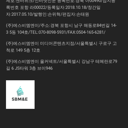
제호:엔터위크/인터넷신문 등록번호:경북 아00490/잡지등
록번호 포항 라00022/등록일자:2018.10.18/창간일
자:2017.05.10/발행인:손위혁/편집자:손태원
(주)에스비엠엔이/주소:경북 포항시 남구 해동로84번길 14-
3 5동 104호/TEL:070-8098-5931/FAX:0504-165-6281/
(주)에스비엠엔이 미디어콘텐츠지점/서울특별시 구로구 고
척로 149 5층 12호
(주)에스비엠엔이 올커넥트/서울특별시 강남구 테헤란로79
길 6 JS타워 3층 브이946