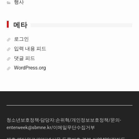
행사
메타
로그인
입력 내용 피드
댓글 피드
WordPress.org
청소년보호정책-담당자:손위혁
/
개인정보보호정책
/
문의
-
enterweek@sbmne.kr
/이메일무단수집거부