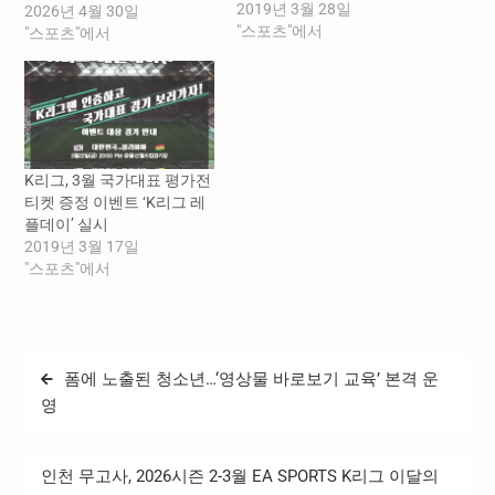
2019년 3월 28일
의 원정경기를 테마로 한 ‘K
2026년 4월 30일
"스포츠"에서
리그 트립데이’ 기차여행 패
"스포츠"에서
키지를 운영한다. ‘K리그 트
립데이’는 연맹과 한국관광
공사, 코레일관광개발이 공
동 운영하는 기차여행 패키
지 상품으로, 고유가 시대 자
가용 이동 부담을 줄이고 K
K리그, 3월 국가대표 평가전
리그 원정팬들이 편리하고
티켓 증정 이벤트 ‘K리그 레
실속있게 원정 응원을 즐길
플데이’ 실시
수 있도록 기획됐다. 이번 패
2019년 3월 17일
키지는 왕복 열차(ITX…
"스포츠"에서
글
폼에 노출된 청소년…‘영상물 바로보기 교육’ 본격 운
탐
영
색
인천 무고사, 2026시즌 2-3월 EA SPORTS K리그 이달의