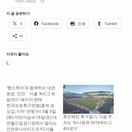
Post Views:
14
이 글 공유하기:
X
Facebook
인쇄
Tumblr
더
이것이 좋아요:
로
드
중...
‘빵소투어’와 함께하는 대전
원정..인천ㆍ서울 ‘K리그 트
립데이’ 패키지 판매
한국프로축구연맹(총재 권
오갑, 이하 ‘연맹’)이 5월 5일
후끈해진 축구열기, 다음 주
(화) 어린이날과 16일(토) 대
자는 ‘하나원큐 2019 K리그
전월드컵경기장에서 열리는
4라운드’
인천유나이티드와 FC서울