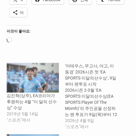
더
이것이 좋아요:
로
드
중...
‘마테우스, 무고사, 야고, 이
동경’ 2026시즌 첫 ‘EA
SPORTS 이달의선수상’, 9일
부터 팬투표 시작
2026시즌 2-3월 ‘EA
김진혁(상주), EA코리아가
SPORTS 이달의선수상(EA
후원하는 4월 “이 달의 선수
SPORTS Player Of The
상” 수상
Month)’의 주인공을 선정하
2019년 5월 14일
는 팬 투표가 9일(목)부터 12
"스포츠"에서
일(일)까지 4일간 진행된다.
2026년 4월 9일
‘EA SPORTS 이달의선수
"스포츠"에서
상’은 한국프로축구연맹(총