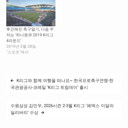
재 권오갑, 이하 ‘연맹’)과 K
리그 공식 비디오게임 파트
너 일렉트로닉아츠
(Electronic Arts, 이하 'EA')가
함께 매달 최고의 활약을 펼
후끈해진 축구열기, 다음 주
친 선수에게 수여하는 상이
자는 ‘하나원큐 2019 K리그
다. 이는 K리그뿐만 아니라
4라운드’
프리미어리그, 라리가, 분데
2019년 3월 28일
스리가, 리그앙 등 유럽…
"스포츠"에서
글
K리그와 함께 여행을 떠나요~ 한국프로축구연맹-한
탐
국관광공사-코레일 ‘K리그 트립데이’ 출시
색
수원삼성 김민우, 2026시즌 2-3월 K리그 ‘페덱스 이달의
딜리버리’ 수상