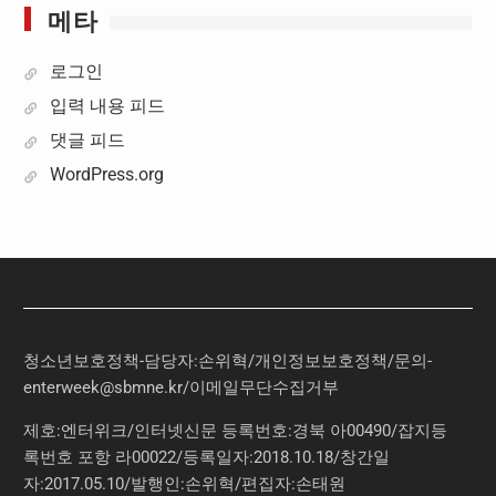
메타
로그인
입력 내용 피드
댓글 피드
WordPress.org
청소년보호정책-담당자:손위혁
/
개인정보보호정책
/
문의
-
enterweek@sbmne.kr
/이메일무단수집거부
제호:엔터위크/인터넷신문 등록번호:경북 아00490/잡지등
록번호 포항 라00022/등록일자:2018.10.18/창간일
자:2017.05.10/발행인:손위혁/편집자:손태원