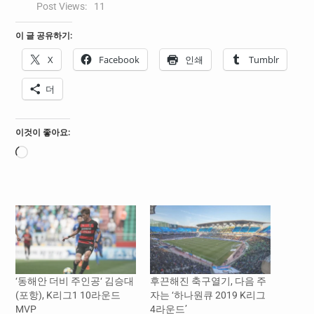
Post Views:
11
이 글 공유하기:
X
Facebook
인쇄
Tumblr
더
이것이 좋아요:
로
드
중...
‘동해안 더비 주인공‘ 김승대
후끈해진 축구열기, 다음 주
(포항), K리그1 10라운드
자는 ‘하나원큐 2019 K리그
MVP
4라운드’