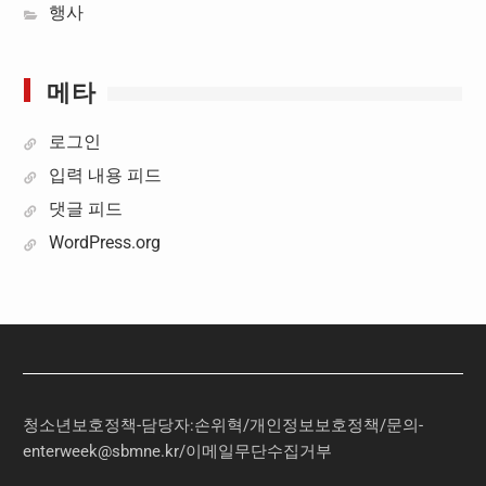
행사
메타
로그인
입력 내용 피드
댓글 피드
WordPress.org
청소년보호정책-담당자:손위혁
/
개인정보보호정책
/
문의
-
enterweek@sbmne.kr
/이메일무단수집거부