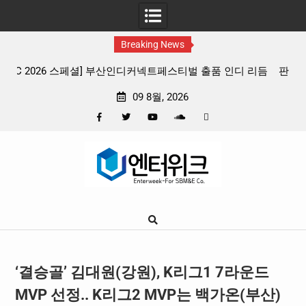
Breaking News
디 리듬
판타지 케이팝 애니메이션 ‘고스트밴드’ 8월 26일(수) 개봉
확정, 소울 충만한 메인 포스터 & 메인 예고편 공개
09 8월, 2026
Facebook
Twitter
YouTube
Plus
Pinterest
Skip
Google
to
content
‘결승골’ 김대원(강원), K리그1 7라운드
MVP 선정.. K리그2 MVP는 백가온(부산)