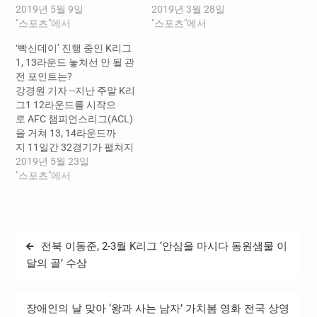
2019년 5월 9일
2019년 3월 28일
"스포츠"에서
"스포츠"에서
‘빡신데이’ 진행 중인 K리그
1, 13라운드 놓쳐선 안 될 관
전 포인트는?
강경원 기자 --지난 주말 K리
그1 12라운드를 시작으
로 AFC 챔피언스리그(ACL)
을 거쳐 13, 14라운드까
지 11일간 32경기가 펼쳐지
는 올 시즌 두 번째 ‘빡신데
2019년 5월 23일
이’가 이번 주말 13라운드를
"스포츠"에서
맞이한다. 유상철 신임감독
의 첫 승을 기대중인 인천, 구
단 통산 500승과 400승 달성
을 눈앞에 둔 서울과 수원, 서
글
전북 이동준, 2-3월 K리그 ‘안심을 마시다 동원샘물 이
울에 복수를 다짐한 파죽지
탐
세의 포항, ACL 여정을 마친
달의 골’ 수상
대구와 경남의 리그 복귀전
색
등 흥미로운 이야기를 만
들 13라운드 주요 관전 포인
장애인의 날 맞아 ‘왕과 사는 남자’ 가치봄 영화 전국 상영