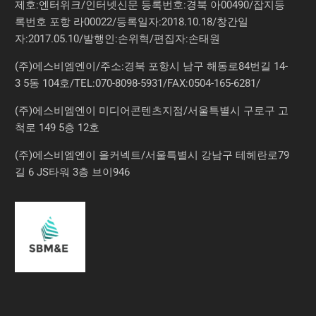
제호:엔터위크/인터넷신문 등록번호:경북 아00490/잡지등
록번호 포항 라00022/등록일자:2018.10.18/창간일
자:2017.05.10/발행인:손위혁/편집자:손태원
(주)에스비엠엔이/주소:경북 포항시 남구 해동로84번길 14-
3 5동 104호/TEL:070-8098-5931/FAX:0504-165-6281/
(주)에스비엠엔이 미디어콘텐츠지점/서울특별시 구로구 고
척로 149 5층 12호
(주)에스비엠엔이 올커넥트/서울특별시 강남구 테헤란로79
길 6 JS타워 3층 브이946