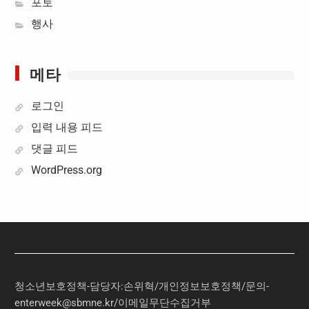
포토
행사
메타
로그인
입력 내용 피드
댓글 피드
WordPress.org
청소년보호정책-담당자:손위혁
/
개인정보보호정책
/
문의
-
enterweek@sbmne.kr
/이메일무단수집거부