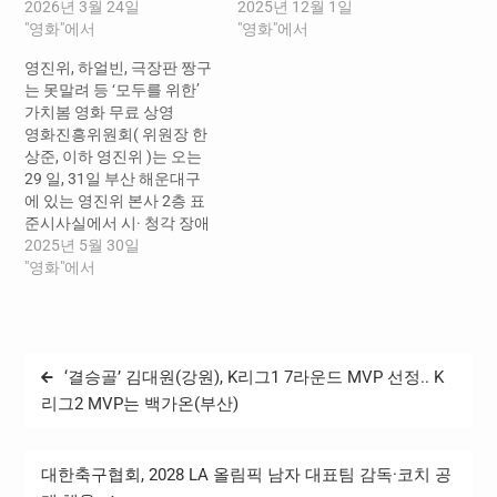
식에 참석해 장애인 영화 접
2026년 3월 24일
내일(대표 김민재), 전주시
2025년 12월 1일
근성 확대를 위한 협력 의지
"영화"에서
민미디어센터(대표 최성은)
"영화"에서
를 밝혔다. 발대식에는 영진
(이하 ‘협력기관’)와 ‘시·청각
영진위, 하얼빈, 극장판 짱구
위 이의준 공정성장센터장
장애인의 영화 접근성 향상
는 못말려 등 ‘모두를 위한’
을 비롯해 한국농아인협회
을 위한 가치봄 콘텐츠 제작
가치봄 영화 무료 상영
윤요섭 본부장, 미디어센터
및 활용 확대 업무협약’을 체
영화진흥위원회( 위원장 한
내일 정현아 사무국장, 한국
결했다. 이번 협약은 장애
상준, 이하 영진위 )는 오는
노인인력개발원 경남지역본
인의 문화 향유권 확대를 목
29 일, 31일 부산 해운대구
부 김세희 차장, 진주서부시
표로, 영화 관람에 상대적으
에 있는 영진위 본사 2층 표
니어클럽 박기순 관장 등 관
로 소외되기 쉬운 지역의 시·
준시사실에서 시· 청각 장애
계기관과 사업 참여자들이
청각장애인에게 보다 폭넓
인을 위한 가치봄 영화 , 2 편
2025년 5월 30일
참석했다. ‘배리어프리 문화
은 문화 경험의 기회를 제공
을 상영한다. 이번 상영회는
"영화"에서
동행’은 한국노인인력개발
한다는 점에서…
방송통신위원회가 주최하고
원 경남지역본부에서 2025
영진위와 시청자미디어재단
년…
부산시청자미디어센터가 공
동 주관하는 ‘제19회 장애인
글
‘결승골’ 김대원(강원), K리그1 7라운드 MVP 선정.. K
미디어축제 ’ 프로그램의 일
탐
부로 시·청각 장애인은 물론
리그2 MVP는 백가온(부산)
관람을 원하는 비장애인 관
색
객도 누구나 사전…
대한축구협회, 2028 LA 올림픽 남자 대표팀 감독·코치 공