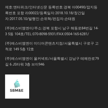
제호:엔터위크/인터넷신문 등록번호:경북 아00490/잡지등
록번호 포항 라00022/등록일자:2018.10.18/창간일
자:2017.05.10/발행인:손위혁/편집자:손태원
(주)에스비엠엔이/주소:경북 포항시 남구 해동로84번길 14-
3 5동 104호/TEL:070-8098-5931/FAX:0504-165-6281/
(주)에스비엠엔이 미디어콘텐츠지점/서울특별시 구로구 고
척로 149 5층 12호
(주)에스비엠엔이 올커넥트/서울특별시 강남구 테헤란로79
길 6 JS타워 3층 브이946