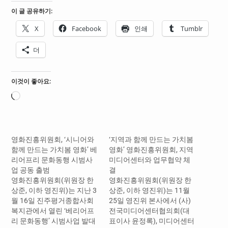
이 글 공유하기:
X
Facebook
인쇄
Tumblr
더
이것이 좋아요:
로
드
중...
영화진흥위원회, ‘시니어와
‘지역과 함께 만드는 가치봄
함께 만드는 가치봄 영화’ 베
영화’ 영화진흥위원회, 지역
리어프리 문화동행 시범사
미디어센터와 업무협약 체
업 공동 출범
결
영화진흥위원회(위원장 한
영화진흥위원회(위원장 한
상준, 이하 영진위)는 지난 3
상준, 이하 영진위)는 11월
월 16일 진주평거종합사회
25일 영진위 본사에서 (사)
복지관에서 열린 ‘베리어프
전국미디어센터협의회(대
리 문화동행’ 시범사업 발대
표이사 윤정록), 미디어센터