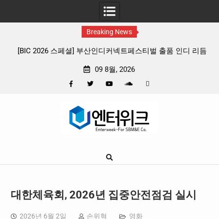
Breaking News
넥트페스티벌 출품 인디 리듬
판타지 케이팝 애니메이션 ‘고스트밴드’ 8월
뷰
확정, 소울 충만한 메인 포스터 & 메인
09 8월, 2026
Facebook
Twitter
YouTube
Plus
Pinterest
Skip
Google
to
content
대한체육회, 2026년 집중안전점검 실시
2026년 6월 2일
손위혁
영화