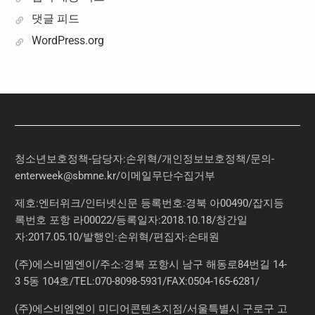
댓글 피드
WordPress.org
청소년보호정책-담당자:손위혁
/
개인정보보호정책
/
문의
-
enterweek@sbmne.kr
/이메일무단수집거부
제호:엔터위크/인터넷신문 등록번호:경북 아00490/잡지등
록번호 포항 라00022/등록일자:2018.10.18/창간일
자:2017.05.10/발행인:손위혁/편집자:손태원
(주)에스비엠엔이/주소:경북 포항시 남구 해동로84번길 14-
3 5동 104호/TEL:070-8098-5931/FAX:0504-165-6281/
(주)에스비엠엔이 미디어콘텐츠지점/서울특별시 구로구 고