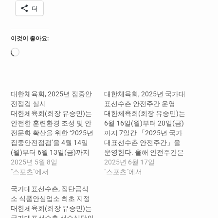
더
이것이 좋아요:
로
드
중...
대한체육회, 2025년 집중안
대한체육회, 2025년 국가대
전점검 실시
표선수촌 안전주간 운영
대한체육회(회장 유승민)는
대한체육회(회장 유승민)는
안전한 훈련환경 조성 및 안
6월 16일(월)부터 20일(금)
전문화 확산을 위한 ‘2025년
까지 7일간 「2025년 국가
집중안전점검’을 4월 14일
대표선수촌 안전주간」을
(월)부터 6월 13일(금)까지
운영한다. 올해 안전주간은
진행하고 있으며, 5월 8일
2025년 5월 8일
‘매일매일 안전한 선수촌 생
2025년 6월 17일
(목)부터 9일(금)까지 진천
"스포츠"에서
활’이라는 주제로 국가대표
"스포츠"에서
국가대표선수촌 합동점검을
선수촌 구성원 모두가 자율
국가대표선수촌, 집단급식
실시한다. 이번 집중안전점
적·능동적으로 참여하는 안
소 식품안심업소 최초 지정
검은 자체 합동점검팀을 편
전 환경을 구축하기 위해 마
대한체육회(회장 유승민)는
성하여 진천 국가대표선수
련되었다. 특히 국가대표선
국가대표선수촌 선수식당의