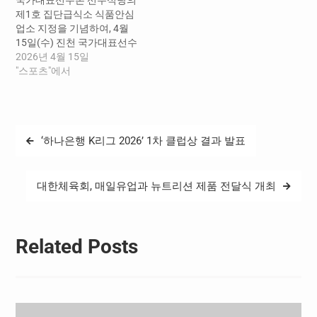
촌 18개소, 태릉선수촌 3개
수촌 임직원 및 입촌자 등 모
제1호 집단급식소 식품안심
소 등 총 4개 분야 26개소의
든 구성원이 참여하는 가운
업소 지정을 기념하여, 4월
시설물 점검을 합동으로 실
데, ▲국가대표선수촌 산업
15일(수) 진천 국가대표선수
시하게 되며, 이밖에도 체육
안전보건위원회를 개최하는
촌에서 식품의약품안전처
2026년 4월 15일
인재개발원(전남 장흥), 평
‘안전회의의 날’(16일), ▲안
(처장 오유경)와 함께 「집
"스포츠"에서
창동계훈련센터(강원 평창),
전보건경영방침 및 훈련장
단급식소 식품안심업소 최
체육회관(서울…
안전수칙 등을 홍보하는 ‘안
초 지정식」을 개최했다. 국
전문화의 날’(17일),…
가대표선수촌 선수식당은
식재료 관리, 조리 과정, 위생
글
‘하나은행 K리그 2026’ 1차 클럽상 결과 발표
점검 체계 등 전반적인 운영
탐
수준에서 우수성을 인정받
아 식품의약품안전처에서
색
시행하는 제1호 집단급식소
대한체육회, 매일유업과 뉴트리션 제품 전달식 개최
식품안심업소로 지정되었으
며, 이어 국가대표선수촌 직
원식당 또한 동일한 기준을
충족하여 제2호…
Related Posts