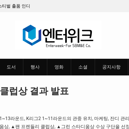
8월 26일(수)
충청 청소년이 만든 U대회 홍보 영상…최종 6편
 메인 예고편 공
도서
행사
영화
소셜
공지사항
차 클럽상 결과 발표
~13라운드, K리그2 1~11라운드의 관중 유치, 마케팅, 잔디 관
움상, ▲팬 프렌들리 클럽상, ▲그린 스타디움상 수상 구단을 선