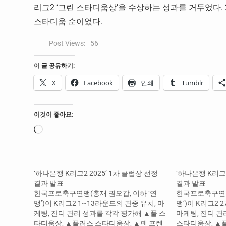
리그2 ‘그린 스타디움상’을 수상하는 성과를 거두었다.
스타디움 순이었다.
Post Views:
56
이 글 공유하기:
X
Facebook
인쇄
Tumblr
이것이 좋아요:
로
드
중...
‘하나은행 K리그2 2025’ 1차 클럽상 선정
‘하나은행 K리그2
결과 발표
결과 발표
한국프로축구연맹(총재 권오갑, 이하 ‘연
한국프로축구연맹
맹’)이 K리그2 1~13라운드의 관중 유치, 마
맹’)이 K리그2 
케팅, 잔디 관리 성과를 각각 평가해 ▲풀 스
마케팅, 잔디 관
타디움상, ▲플러스 스타디움상, ▲팬 프렌
스타디움상, ▲