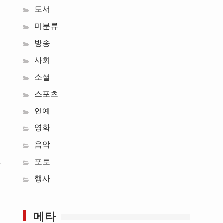
도서
미분류
방송
사회
소셜
스포츠
연예
영화
음악
포토
았
행사
오
메타