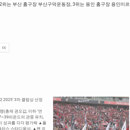
 2위는 부산 홈구장 부산구덕운동장, 3위는 용인 홈구장 용인미르
더
 2025’ 3차 클럽상 선정
(총재 권오갑, 이하 ‘연
27~39라운드의 관중 유치,
리 성과를 각각 평가해 ▲풀
플러스 스타디움상, ▲팬 프