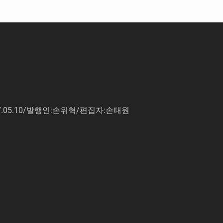
7.05.10/발행인:손위혁/편집자:손태원