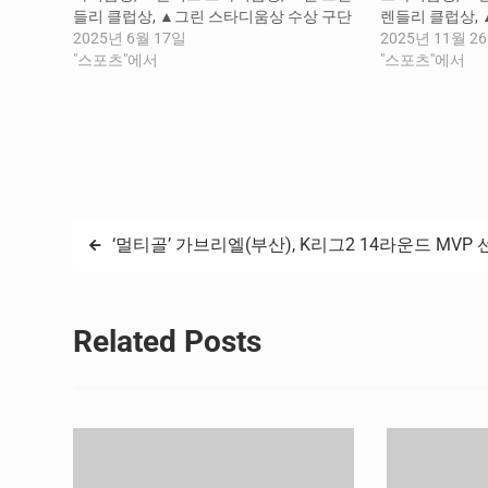
들리 클럽상, ▲그린 스타디움상 수상 구단
렌들리 클럽상,
을 선정, 발표했다. 지난 시즌 K리그2는 누
2025년 6월 17일
단을 선정, 발표
2025년 11월 2
적 유료관중 90만 1,699명이 경기장을 찾아
"스포츠"에서
에 열린 총 6번
"스포츠"에서
단일 시즌 최다 관중을 기록했고, 올 시즌에
중 11,203명을
는 13라운드까지 40만 9,323명이 입장하며
치한 구단에게 
흥행 열풍을 이어가고…
주인공이 됐다. 
글
‘멀티골’ 가브리엘(부산), K리그2 14라운드 MVP 
탐
색
Related Posts