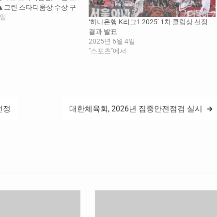
 ▲그린 스타디움상 수상 구
했다. 인천은 27~39라운드
6일
‘하나은행 K리그1 2025’ 1차 클럽상 선정
의 홈경기에서 평균 유료 관
결과 발표
 기록해 가장 많은 관중을 유
2025년 6월 4일
주어지는 ‘풀 스타디움상’의
"스포츠"에서
지난 2차…
선정
대한체육회, 2026년 집중안전점검 실시