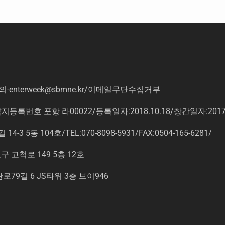
의
-enterweek@sbmne.kr
/이메일무단수집거부
록번호 포항 라00022/등록일자:2018.10.18/창간일자:201
동 104호/TEL:070-8098-5931/FAX:0504-165-6281/
고척로 149 5층 12호
9길 6 JS타워 3층 브이946