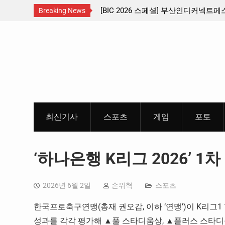
산인디커넥트페스티벌 출품 인디
판타지 케이팝 애니메이션 ‘고스트밴드’ 
Breaking News
개봉 확정, 소울 충만한 메인 포스터 &
Skip
개
to
content
최신기사
스포츠
게임
포토
‘하나은행 K리그 2026’ 1
2026년 6월 2일
손위혁
스포츠
한국프로축구연맹(총재 권오갑, 이하 ‘연맹’)이 K리그1 1
성과를 각각 평가해 ▲풀 스타디움상, ▲플러스 스타디