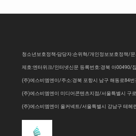
청소년보호정책-담당자:손위혁
/
개인정보보호정책
/
문
제호:엔터위크/인터넷신문 등록번호:경북 아00490/잡지등
(주)에스비엠엔이/주소:경북 포항시 남구 해동로84번길 14-3 5
(주)에스비엠엔이 미디어콘텐츠지점/서울특별시 구로구 
(주)에스비엠엔이 올커넥트/서울특별시 강남구 테헤란로7