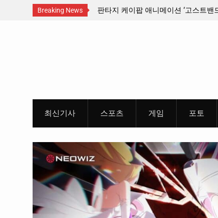
스트밴드’ 8월 26일(수)
충청 청소년이 만든 U대회 홍보 영상…
Breaking News
 포스터 & 메인 예고편 공
Skip
to
content
최신기사
스포츠
게임
포토