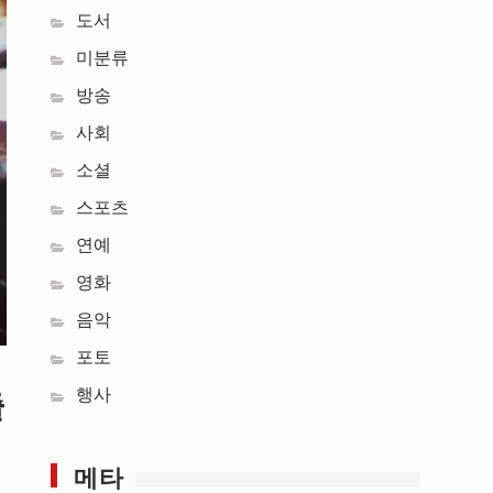
도서
미분류
방송
사회
소셜
스포츠
연예
영화
음악
포토
출
행사
메타