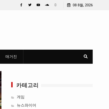
머니 만
안호영 의원 , 전북 국도 · 국지도 예타 통과 촉구 , “6 차
08 8월, 2026
무한 특
건설계획에 모두 반영해야 “
Facebook
Twitter
YouTube
Plus
Pinterest
Google
매거진
카테고리
게임
뉴스와이어