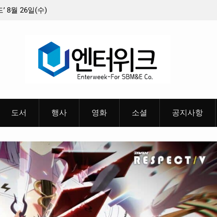
최종 6편 선정
중요 메일메일 제목정준호 의원, 축구협회 슬그
들고 지운 ‘홍명보 특례’ 홍명보에 쏟아진 20년 
혜
도서
행사
영화
소셜
공지사항